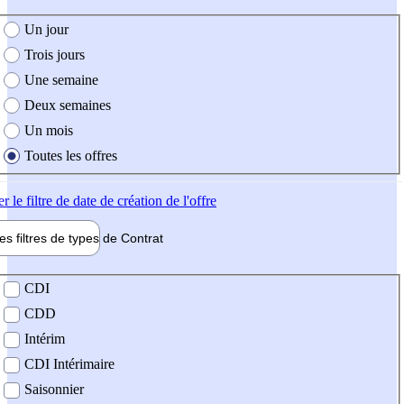
e création de l'offre
Un jour
Trois jours
Une semaine
Deux semaines
Un mois
Toutes les offres
er
le filtre de date de création de l'offre
les filtres de types de
Contrat
de contrat
CDI
CDD
Intérim
CDI Intérimaire
Saisonnier