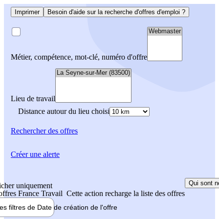
Imprimer
Besoin d'aide sur la recherche d'offres d'emploi ?
Métier, compétence, mot-clé, numéro d'offre
Lieu de travail
Distance autour du lieu choisi
Rechercher
des offres
Créer une alerte
Qui sont n
icher uniquement
 offres France Travail
Cette action recharge la liste des offres
les filtres de
Date de création
de l'offre