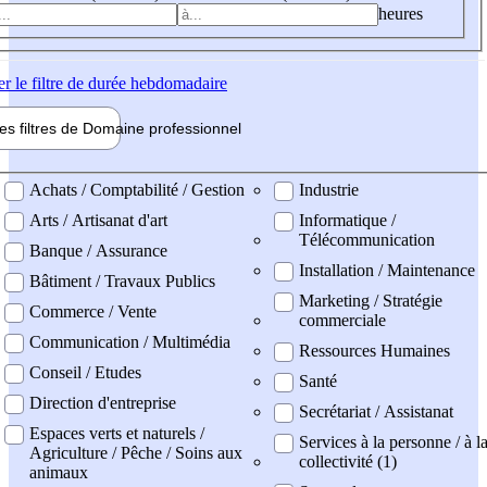
heures
er
le filtre de durée hebdomadaire
les filtres de
Domaine pro
fessionnel
ne professionel
Achats / Comptabilité / Gestion
Industrie
Arts / Artisanat d'art
Informatique /
Télécommunication
Banque / Assurance
Installation / Maintenance
Bâtiment / Travaux Publics
Marketing / Stratégie
Commerce / Vente
commerciale
Communication / Multimédia
Ressources Humaines
Conseil / Etudes
Santé
Direction d'entreprise
Secrétariat / Assistanat
Espaces verts et naturels /
Services à la personne / à l
Agriculture / Pêche / Soins aux
collectivité (1)
animaux