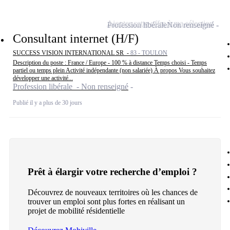
Ajouter cette offre à ma sélection
Profession libérale
Non renseigné
Consultant internet (H/F)
SUCCESS VISION INTERNATIONAL SR -
83 - TOULON
Description du poste : France / Europe - 100 % à distance Temps choisi - Temps
partiel ou temps plein Activité indépendante (non salariée) À propos Vous souhaitez
développer une activité...
Profession libérale - Non renseigné
Publié il y a plus de 30 jours
Prêt à élargir votre recherche d’emploi ?
Découvrez de nouveaux territoires où les chances de
trouver un emploi sont plus fortes en réalisant un
projet de mobilité résidentielle