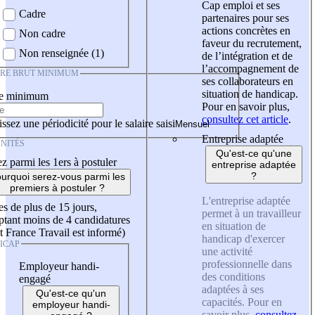
Cap emploi et ses
Cadre
partenaires pour ses
actions concrètes en
Non cadre
faveur du recrutement,
Non renseignée (1)
de l’intégration et de
l’accompagnement de
IRE BRUT MINIMUM
ses collaborateurs en
situation de handicap.
re minimum
Pour en savoir plus,
consultez cet article
.
ssez une périodicité pour le salaire saisi
Entreprise adaptée
NITÉS
Qu'est-ce qu'une
z parmi les 1ers à postuler
entreprise adaptée
?
urquoi serez-vous parmi les
premiers à postuler ?
L'entreprise adaptée
es de plus de 15 jours,
permet à un travailleur
tant moins de 4 candidatures
en situation de
t France Travail est informé)
handicap d'exercer
ICAP
une activité
professionnelle dans
Employeur handi-
des conditions
engagé
adaptées à ses
Qu'est-ce qu'un
capacités. Pour en
employeur handi-
savoir plus,
consultez