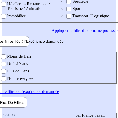
Spectacle
Hôtellerie - Restauration /
Tourisme / Animation
Sport
Immobilier
Transport / Logistique
Appliquer
le filtre du domaine professi
es filtres liés à l'
Expérience
demandée
ience demandée
Moins de 1 an
De 1 à 3 ans
Plus de 3 ans
Non renseignée
er
le filtre de l'expérience demandée
Plus De
Filtres
IFICATION
par France travail,