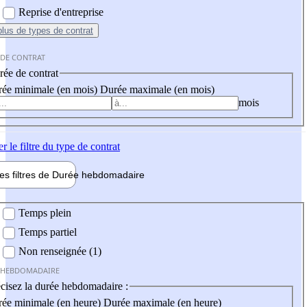
Reprise d'entreprise
plus
de types de contrat
 DE CONTRAT
ée de contrat
ée minimale (en mois)
Durée maximale (en mois)
mois
er
le filtre du type de contrat
les filtres de
Durée hebdo
madaire
 hebdomadaire
Temps plein
Temps partiel
Non renseignée (1)
 HEBDOMADAIRE
cisez la durée hebdomadaire :
ée minimale (en heure)
Durée maximale (en heure)