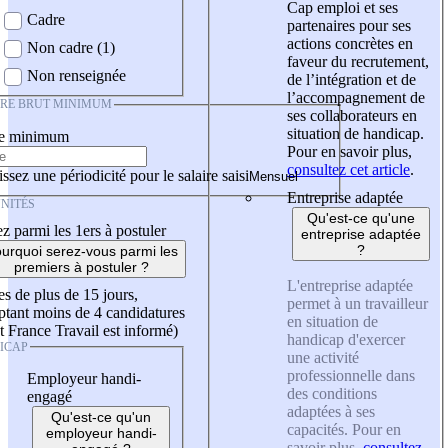
Cap emploi et ses
Cadre
partenaires pour ses
actions concrètes en
Non cadre (1)
faveur du recrutement,
Non renseignée
de l’intégration et de
l’accompagnement de
IRE BRUT MINIMUM
ses collaborateurs en
situation de handicap.
re minimum
Pour en savoir plus,
consultez cet article
.
ssez une périodicité pour le salaire saisi
Entreprise adaptée
NITÉS
Qu'est-ce qu'une
z parmi les 1ers à postuler
entreprise adaptée
?
urquoi serez-vous parmi les
premiers à postuler ?
L'entreprise adaptée
es de plus de 15 jours,
permet à un travailleur
tant moins de 4 candidatures
en situation de
t France Travail est informé)
handicap d'exercer
ICAP
une activité
professionnelle dans
Employeur handi-
des conditions
engagé
adaptées à ses
Qu'est-ce qu'un
capacités. Pour en
employeur handi-
savoir plus,
consultez