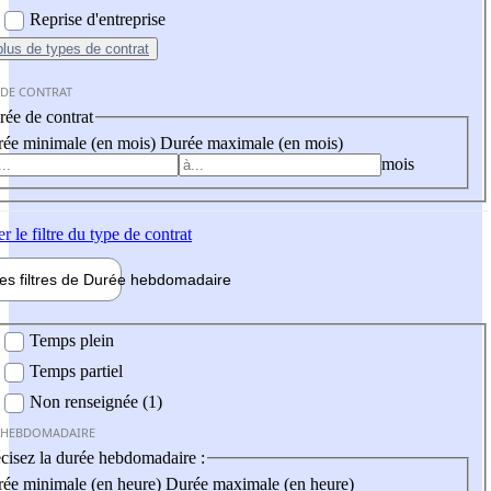
Reprise d'entreprise
plus
de types de contrat
 DE CONTRAT
ée de contrat
ée minimale (en mois)
Durée maximale (en mois)
mois
er
le filtre du type de contrat
les filtres de
Durée hebdo
madaire
 hebdomadaire
Temps plein
Temps partiel
Non renseignée (1)
 HEBDOMADAIRE
cisez la durée hebdomadaire :
ée minimale (en heure)
Durée maximale (en heure)