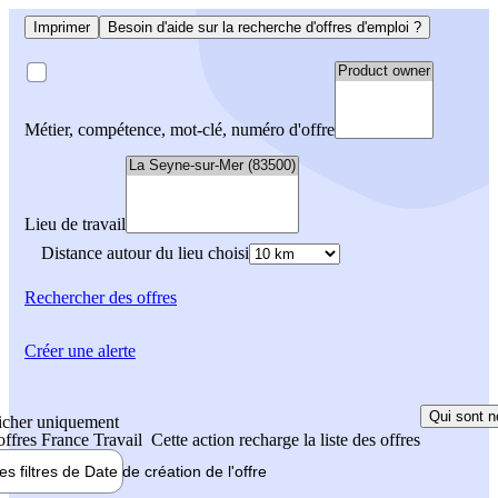
Imprimer
Besoin d'aide sur la recherche d'offres d'emploi ?
Métier, compétence, mot-clé, numéro d'offre
Lieu de travail
Distance autour du lieu choisi
Rechercher
des offres
Créer une alerte
Qui sont n
icher uniquement
 offres France Travail
Cette action recharge la liste des offres
les filtres de
Date de création
de l'offre