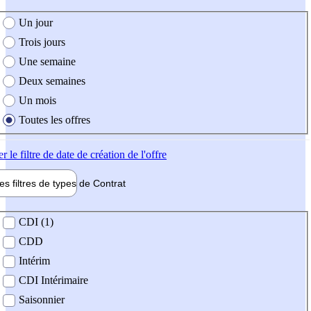
e création de l'offre
Un jour
Trois jours
Une semaine
Deux semaines
Un mois
Toutes les offres
er
le filtre de date de création de l'offre
les filtres de types de
Contrat
de contrat
CDI (1)
CDD
Intérim
CDI Intérimaire
Saisonnier