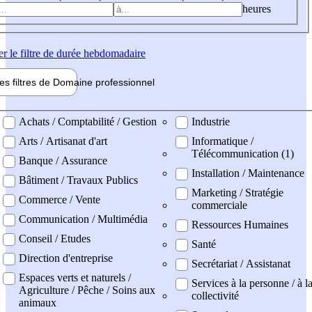
heures
er
le filtre de durée hebdomadaire
les filtres de
Domaine pro
fessionnel
ne professionel
Achats / Comptabilité / Gestion
Industrie
Arts / Artisanat d'art
Informatique /
Télécommunication (1)
Banque / Assurance
Installation / Maintenance
Bâtiment / Travaux Publics
Marketing / Stratégie
Commerce / Vente
commerciale
Communication / Multimédia
Ressources Humaines
Conseil / Etudes
Santé
Direction d'entreprise
Secrétariat / Assistanat
Espaces verts et naturels /
Services à la personne / à l
Agriculture / Pêche / Soins aux
collectivité
animaux