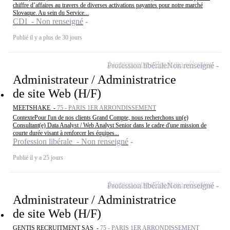
chiffre d’affaires au travers de diverses activations payantes pour notre marché
Slovaque. Au sein du Service...
CDI - Non renseigné
Publié il y a plus de 30 jours
Ajouter cette offre à ma sélection
Profession libérale
Non renseigné
Administrateur / Administratrice
de site Web (H/F)
MEETSHAKE -
75 - PARIS 1ER ARRONDISSEMENT
ContextePour l'un de nos clients Grand Compte, nous recherchons un(e)
Consultant(e) Data Analyst / Web Analyst Senior dans le cadre d'une mission de
courte durée visant à renforcer les équipes...
Profession libérale - Non renseigné
Publié il y a 25 jours
Ajouter cette offre à ma sélection
Profession libérale
Non renseigné
Administrateur / Administratrice
de site Web (H/F)
GENTIS RECRUITMENT SAS -
75 - PARIS 1ER ARRONDISSEMENT