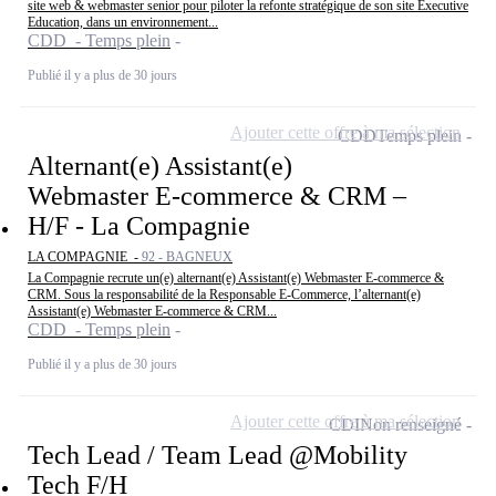
site web & webmaster senior pour piloter la refonte stratégique de son site Executive
Education, dans un environnement...
CDD - Temps plein
Publié il y a plus de 30 jours
Ajouter cette offre à ma sélection
CDD
Temps plein
Alternant(e) Assistant(e)
Webmaster E-commerce & CRM –
H/F - La Compagnie
LA COMPAGNIE -
92 - BAGNEUX
La Compagnie recrute un(e) alternant(e) Assistant(e) Webmaster E-commerce &
CRM. Sous la responsabilité de la Responsable E-Commerce, l’alternant(e)
Assistant(e) Webmaster E-commerce & CRM...
CDD - Temps plein
Publié il y a plus de 30 jours
Ajouter cette offre à ma sélection
CDI
Non renseigné
Tech Lead / Team Lead @Mobility
Tech F/H