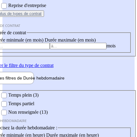
Reprise d'entreprise
plus
de types de contrat
 DE CONTRAT
ée de contrat
ée minimale (en mois)
Durée maximale (en mois)
mois
er
le filtre du type de contrat
les filtres de
Durée hebdo
madaire
 hebdomadaire
Temps plein (3)
Temps partiel
Non renseignée (13)
 HEBDOMADAIRE
cisez la durée hebdomadaire :
ée minimale (en heure)
Durée maximale (en heure)