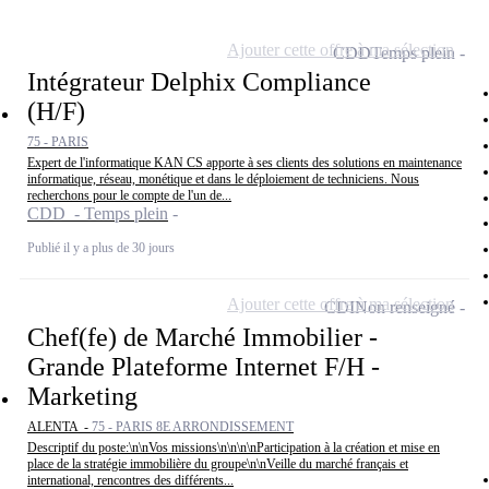
Ajouter cette offre à ma sélection
CDD
Temps plein
Intégrateur Delphix Compliance
(H/F)
75 - PARIS
Expert de l'informatique KAN CS apporte à ses clients des solutions en maintenance
informatique, réseau, monétique et dans le déploiement de techniciens. Nous
recherchons pour le compte de l'un de...
CDD - Temps plein
Publié il y a plus de 30 jours
Ajouter cette offre à ma sélection
CDI
Non renseigné
Chef(fe) de Marché Immobilier -
Grande Plateforme Internet F/H -
Marketing
ALENTA -
75 - PARIS 8E ARRONDISSEMENT
Descriptif du poste:\n\nVos missions\n\n\n\nParticipation à la création et mise en
place de la stratégie immobilière du groupe\n\nVeille du marché français et
international, rencontres des différents...