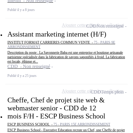
Intérim - Non renseigné
Publié il y a 8 jours
Ajouter cette offre à ma sélection
CDD
Non renseigné
Assistant marketing internet (H/F)
INSTITUT FORMAT CARRIERES COMMUN VENTE -
75 - PARIS 9E
ARRONDISSEMENT
Description du poste : La Savonnerie Baba est une entreprise et boutique artisanale
parisienne spécialisée dans la fabrication de savons saponifiés à froid. La fabrication
est locale, éthique et...
CDD - Non renseigné
Publié il y a 25 jours
Ajouter cette offre à ma sélection
CDD
Temps plein
Cheffe, Chef de projet site web &
webmaster senior - CDD de 12
mois F/H - ESCP Business School
ESCP BUSINESS SCHOOL -
75 - PARIS 15E ARRONDISSEMENT
ESCP Business School - Executive Education recrute un Chef, une Cheffe de projet