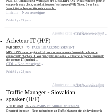
POSTE : Administrateur Workspace H/F DESCRIPTION : Nous recrutons pour le
compte de notre client, un Administrateur Workspace (F/H) Niveau 3 sur Paris.
Vous intégrez l'équipe Workplace avec la...
Intérim - Non renseigné
Publié il y a 19 jours
Ajouter cette offre à ma sélection
CDI
Non renseigné
Acheteur IT (H/F)
FAB GROUP -
75 - PARIS 13E ARRONDISSEMENT
MISSIONS Rattaché(e) à la DSI, vous prenez en main l'ensemble de la partie
contractuelle et achats IT. Vos principales missions : - Piloter et négocier l'ensemble
des contrats IT (matériel,...
CDI - Non renseigné
Publié il y a 25 jours
Ajouter cette offre à ma sélection
CDI
Non renseigné
Traffic Manager - Slovakian
speaker (H/F)
VENTE UNIQUE -
75 - PARIS 19E ARRONDISSEMENT
Descriptif du poste : Nous recherchons un Traffic Manager afin de développer le