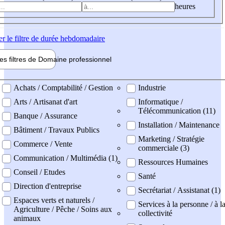
heures
er
le filtre de durée hebdomadaire
les filtres de
Domaine pro
fessionnel
ne professionel
Achats / Comptabilité / Gestion
Industrie
Arts / Artisanat d'art
Informatique /
Télécommunication (11)
Banque / Assurance
Installation / Maintenance
Bâtiment / Travaux Publics
Marketing / Stratégie
Commerce / Vente
commerciale (3)
Communication / Multimédia (1)
Ressources Humaines
Conseil / Etudes
Santé
Direction d'entreprise
Secrétariat / Assistanat (1)
Espaces verts et naturels /
Services à la personne / à l
Agriculture / Pêche / Soins aux
collectivité
animaux