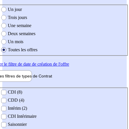
e création de l'offre
Un jour
Trois jours
Une semaine
Deux semaines
Un mois
Toutes les offres
er
le filtre de date de création de l'offre
les filtres de types de
Contrat
de contrat
CDI (8)
CDD (4)
Intérim (2)
CDI Intérimaire
Saisonnier