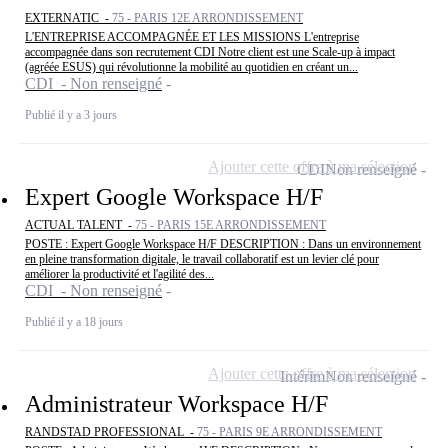
EXTERNATIC -
75 - PARIS 12E ARRONDISSEMENT
L'ENTREPRISE ACCOMPAGNÉE ET LES MISSIONS L'entreprise
accompagnée dans son recrutement CDI Notre client est une Scale-up à impact
(agréée ESUS) qui révolutionne la mobilité au quotidien en créant un...
CDI - Non renseigné
Publié il y a 3 jours
Ajouter cette offre à ma sélection
CDI
Non renseigné
Expert Google Workspace H/F
ACTUAL TALENT -
75 - PARIS 15E ARRONDISSEMENT
POSTE : Expert Google Workspace H/F DESCRIPTION : Dans un environnement
en pleine transformation digitale, le travail collaboratif est un levier clé pour
améliorer la productivité et l'agilité des...
CDI - Non renseigné
Publié il y a 18 jours
Ajouter cette offre à ma sélection
Intérim
Non renseigné
Administrateur Workspace H/F
RANDSTAD PROFESSIONAL -
75 - PARIS 9E ARRONDISSEMENT