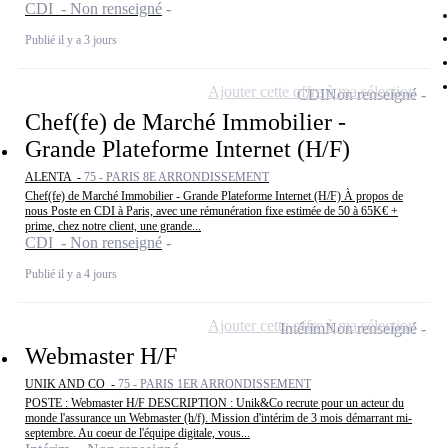
CDI - Non renseigné
Publié il y a 3 jours
Ajouter cette offre à ma sélection
CDI
Non renseigné
Chef(fe) de Marché Immobilier -
Grande Plateforme Internet (H/F)
ALENTA -
75 - PARIS 8E ARRONDISSEMENT
Chef(fe) de Marché Immobilier - Grande Plateforme Internet (H/F) À propos de
nous Poste en CDI à Paris, avec une rémunération fixe estimée de 50 à 65K€ +
prime, chez notre client, une grande...
CDI - Non renseigné
Publié il y a 4 jours
Ajouter cette offre à ma sélection
Intérim
Non renseigné
Webmaster H/F
UNIK AND CO -
75 - PARIS 1ER ARRONDISSEMENT
POSTE : Webmaster H/F DESCRIPTION : Unik&Co recrute pour un acteur du
monde l'assurance un Webmaster (h/f). Mission d'intérim de 3 mois démarrant mi-
septembre. Au coeur de l'équipe digitale, vous...