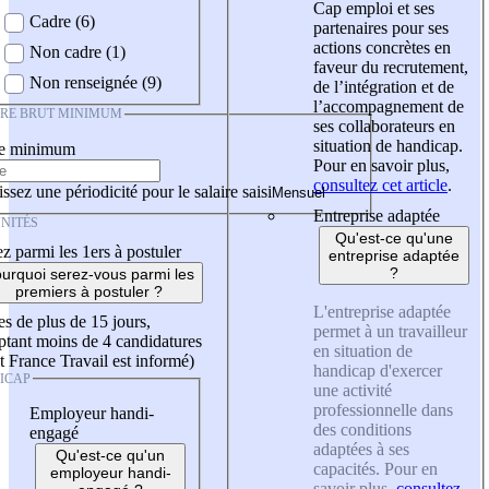
Cap emploi et ses
Cadre (6)
partenaires pour ses
actions concrètes en
Non cadre (1)
faveur du recrutement,
Non renseignée (9)
de l’intégration et de
l’accompagnement de
IRE BRUT MINIMUM
ses collaborateurs en
situation de handicap.
re minimum
Pour en savoir plus,
consultez cet article
.
ssez une périodicité pour le salaire saisi
Entreprise adaptée
NITÉS
Qu'est-ce qu'une
z parmi les 1ers à postuler
entreprise adaptée
?
urquoi serez-vous parmi les
premiers à postuler ?
L'entreprise adaptée
es de plus de 15 jours,
permet à un travailleur
tant moins de 4 candidatures
en situation de
t France Travail est informé)
handicap d'exercer
ICAP
une activité
professionnelle dans
Employeur handi-
des conditions
engagé
adaptées à ses
Qu'est-ce qu'un
capacités. Pour en
employeur handi-
savoir plus,
consultez