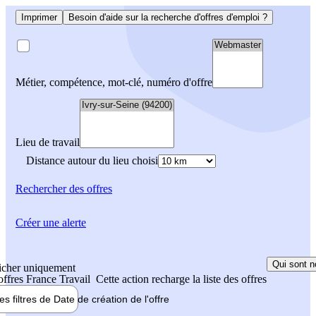
Imprimer
Besoin d'aide sur la recherche d'offres d'emploi ?
Métier, compétence, mot-clé, numéro d'offre
Lieu de travail
Distance autour du lieu choisi
Rechercher
des offres
Créer une alerte
Qui sont n
icher uniquement
 offres France Travail
Cette action recharge la liste des offres
les filtres de
Date de création
de l'offre