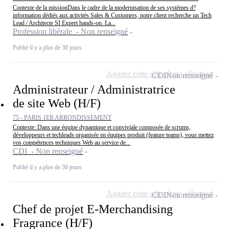
Contexte de la missionDans le cadre de la modernisation de ses systèmes d?
information dédiés aux activités Sales & Customers, notre client recherche un Tech
Lead / Architecte SI Expert hands-on. La...
Profession libérale - Non renseigné
Publié il y a plus de 30 jours
Ajouter cette offre à ma sélection
CDI
Non renseigné
Administrateur / Administratrice
de site Web (H/F)
75 - PARIS 1ER ARRONDISSEMENT
Contexte: Dans une équipe dynamique et conviviale composée de scrums,
développeurs et techleads organisée en équipes produit (feature teams), vous mettez
vos compétences techniques Web au service de...
CDI - Non renseigné
Publié il y a plus de 30 jours
Ajouter cette offre à ma sélection
CDI
Non renseigné
Chef de projet E-Merchandising
Fragrance (H/F)