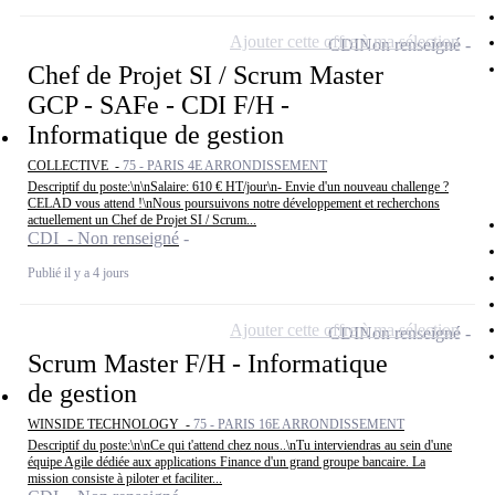
Ajouter cette offre à ma sélection
CDI
Non renseigné
Chef de Projet SI / Scrum Master
GCP - SAFe - CDI F/H -
Informatique de gestion
COLLECTIVE -
75 - PARIS 4E ARRONDISSEMENT
Descriptif du poste:\n\nSalaire: 610 € HT/jour\n- Envie d'un nouveau challenge ?
CELAD vous attend !\nNous poursuivons notre développement et recherchons
actuellement un Chef de Projet SI / Scrum...
CDI - Non renseigné
Publié il y a 4 jours
Ajouter cette offre à ma sélection
CDI
Non renseigné
Scrum Master F/H - Informatique
de gestion
WINSIDE TECHNOLOGY -
75 - PARIS 16E ARRONDISSEMENT
Descriptif du poste:\n\nCe qui t'attend chez nous..\nTu interviendras au sein d'une
équipe Agile dédiée aux applications Finance d'un grand groupe bancaire. La
mission consiste à piloter et faciliter...