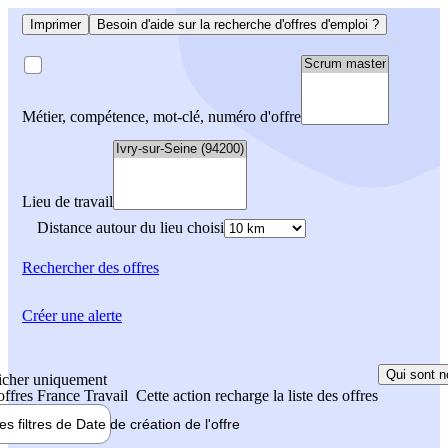
Imprimer
Besoin d'aide sur la recherche d'offres d'emploi ?
Métier, compétence, mot-clé, numéro d'offre
Lieu de travail
Distance autour du lieu choisi
Rechercher
des offres
Créer une alerte
Qui sont n
icher uniquement
 offres France Travail
Cette action recharge la liste des offres
les filtres de
Date de création
de l'offre