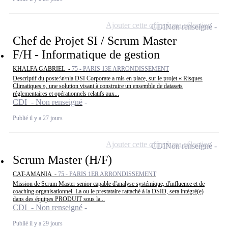
Ajouter cette offre à ma sélection
CDI
Non renseigné
Chef de Projet SI / Scrum Master
F/H - Informatique de gestion
KHALFA GABRIEL -
75 - PARIS 13E ARRONDISSEMENT
Descriptif du poste:\n\nla DSI Corporate a mis en place, sur le projet « Risques
Climatiques », une solution visant à construire un ensemble de datasets
réglementaires et opérationnels relatifs aux...
CDI - Non renseigné
Publié il y a 27 jours
Ajouter cette offre à ma sélection
CDI
Non renseigné
Scrum Master (H/F)
CAT-AMANIA -
75 - PARIS 1ER ARRONDISSEMENT
Mission de Scrum Master senior capable d'analyse systémique, d'influence et de
coaching organisationnel. La ou le prestataire rattaché à la DSID, sera intégré(e)
dans des équipes PRODUIT sous la...
CDI - Non renseigné
Publié il y a 29 jours