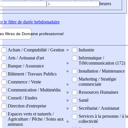
heures
er
le filtre de durée hebdomadaire
les filtres de
Domaine pro
fessionnel
ne professionel
Achats / Comptabilité / Gestion
Industrie
Arts / Artisanat d'art
Informatique /
Télécommunication (172)
Banque / Assurance
Installation / Maintenance
Bâtiment / Travaux Publics
Marketing / Stratégie
Commerce / Vente
commerciale
Communication / Multimédia
Ressources Humaines
Conseil / Etudes
Santé
Direction d'entreprise
Secrétariat / Assistanat
Espaces verts et naturels /
Services à la personne / à l
Agriculture / Pêche / Soins aux
collectivité
animaux