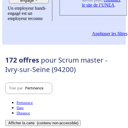
engagé ?
le site de l’UNEA
.
Un employeur handi-
engagé est un
employeur reconnu
Appliquer
les filtres
172 offres
pour Scrum master -
Ivry-sur-Seine (94200)
Trier par
Pertinence
Pertinence
Date
Distance
Afficher la carte
(contenu non-accessible)