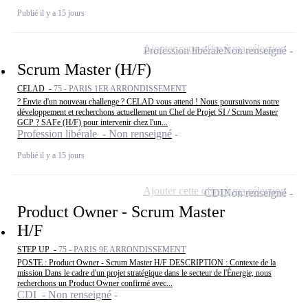
Publié il y a 15 jours
Ajouter cette offre à ma sélection
Profession libérale
Non renseigné
Scrum Master (H/F)
CELAD -
75 - PARIS 1ER ARRONDISSEMENT
? Envie d'un nouveau challenge ? CELAD vous attend ! Nous poursuivons notre
développement et recherchons actuellement un Chef de Projet SI / Scrum Master
GCP ? SAFe (H/F) pour intervenir chez l'un...
Profession libérale - Non renseigné
Publié il y a 15 jours
Ajouter cette offre à ma sélection
CDI
Non renseigné
Product Owner - Scrum Master
H/F
STEP UP -
75 - PARIS 9E ARRONDISSEMENT
POSTE : Product Owner - Scrum Master H/F DESCRIPTION : Contexte de la
mission Dans le cadre d'un projet stratégique dans le secteur de l'Énergie, nous
recherchons un Product Owner confirmé avec...
CDI - Non renseigné