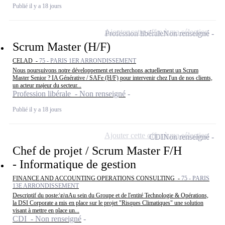
Publié il y a 18 jours
Ajouter cette offre à ma sélection
Profession libérale
Non renseigné
Scrum Master (H/F)
CELAD -
75 - PARIS 1ER ARRONDISSEMENT
Nous poursuivons notre développement et recherchons actuellement un Scrum
Master Senior ? IA Générative / SAFe (H/F) pour intervenir chez l'un de nos clients,
un acteur majeur du secteur...
Profession libérale - Non renseigné
Publié il y a 18 jours
Ajouter cette offre à ma sélection
CDI
Non renseigné
Chef de projet / Scrum Master F/H
- Informatique de gestion
FINANCE AND ACCOUNTING OPERATIONS CONSULTING -
75 - PARIS
13E ARRONDISSEMENT
Descriptif du poste:\n\nAu sein du Groupe et de l'entité Technologie & Opérations,
la DSI Corporate a mis en place sur le projet "Risques Climatiques" une solution
visant à mettre en place un...
CDI - Non renseigné