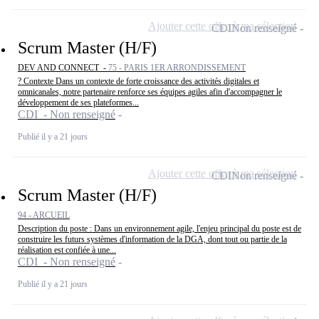
Ajouter cette offre à ma sélection
CDI
Non renseigné
Scrum Master (H/F)
DEV AND CONNECT -
75 - PARIS 1ER ARRONDISSEMENT
? Contexte Dans un contexte de forte croissance des activités digitales et
omnicanales, notre partenaire renforce ses équipes agiles afin d'accompagner le
développement de ses plateformes...
CDI - Non renseigné
Publié il y a 21 jours
Ajouter cette offre à ma sélection
CDI
Non renseigné
Scrum Master (H/F)
94 - ARCUEIL
Description du poste : Dans un environnement agile, l'enjeu principal du poste est de
construire les futurs systèmes d'information de la DGA, dont tout ou partie de la
réalisation est confiée à une...
CDI - Non renseigné
Publié il y a 21 jours