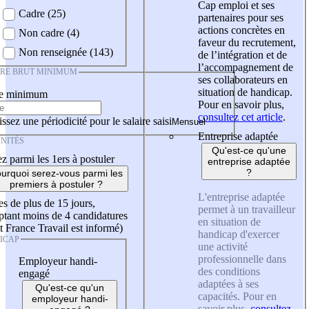
Cap emploi et ses
Cadre (25)
partenaires pour ses
actions concrètes en
Non cadre (4)
faveur du recrutement,
Non renseignée (143)
de l’intégration et de
l’accompagnement de
IRE BRUT MINIMUM
ses collaborateurs en
situation de handicap.
re minimum
Pour en savoir plus,
consultez cet article
.
ssez une périodicité pour le salaire saisi
Entreprise adaptée
NITÉS
Qu'est-ce qu'une
z parmi les 1ers à postuler
entreprise adaptée
?
urquoi serez-vous parmi les
premiers à postuler ?
L'entreprise adaptée
es de plus de 15 jours,
permet à un travailleur
tant moins de 4 candidatures
en situation de
t France Travail est informé)
handicap d'exercer
ICAP
une activité
professionnelle dans
Employeur handi-
des conditions
engagé
adaptées à ses
Qu'est-ce qu'un
capacités. Pour en
employeur handi-
savoir plus,
consultez