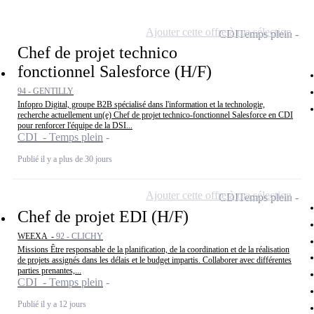
Ajouter cette offre à ma sélection
CDI
Temps plein
Chef de projet technico
fonctionnel Salesforce (H/F)
94 - GENTILLY
Infopro Digital, groupe B2B spécialisé dans l'information et la technologie,
recherche actuellement un(e) Chef de projet technico-fonctionnel Salesforce en CDI
pour renforcer l'équipe de la DSI...
CDI - Temps plein
Publié il y a plus de 30 jours
Ajouter cette offre à ma sélection
CDI
Temps plein
Chef de projet EDI (H/F)
WEEXA -
92 - CLICHY
Missions Être responsable de la planification, de la coordination et de la réalisation
de projets assignés dans les délais et le budget impartis. Collaborer avec différentes
parties prenantes,...
CDI - Temps plein
Publié il y a 12 jours