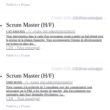
Publié il y a 18 jours
Ajouter cette offre à ma sélection
CDI
Non renseigné
Scrum Master (H/F)
CAT-AMANIA -
75 - PARIS 1ER ARRONDISSEMENT
Vous interviendrez dans le cadre d'un programme visant à mettre un hub digital pour
la gestion de la relation financière. Vous accompagnerez l'équipe de développement
sur la mise en place des...
CDI - Non renseigné
Publié il y a 19 jours
Ajouter cette offre à ma sélection
CDI
Non renseigné
Scrum Master (H/F)
OMICRONE -
75 - PARIS 1ER ARRONDISSEMENT
Nous sommes à la recherche de 5 consultants avec des connaissances sont
nécessaires sur le P&L et les risques de marchés, afin d'accompagner nos
partenaires dans leurs demandes d'évolutions. La...
CDI - Non renseigné
Publié il y a 19 jours