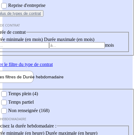
Reprise d'entreprise
plus
de types de contrat
 DE CONTRAT
ée de contrat
ée minimale (en mois)
Durée maximale (en mois)
mois
er
le filtre du type de contrat
les filtres de
Durée hebdo
madaire
 hebdomadaire
Temps plein (4)
Temps partiel
Non renseignée (168)
 HEBDOMADAIRE
cisez la durée hebdomadaire :
ée minimale (en heure)
Durée maximale (en heure)