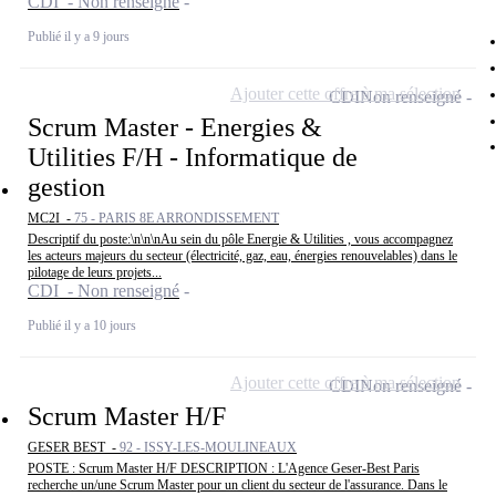
CDI - Non renseigné
Publié il y a 9 jours
Ajouter cette offre à ma sélection
CDI
Non renseigné
Scrum Master - Energies &
Utilities F/H - Informatique de
gestion
MC2I -
75 - PARIS 8E ARRONDISSEMENT
Descriptif du poste:\n\n\nAu sein du pôle Energie & Utilities , vous accompagnez
les acteurs majeurs du secteur (électricité, gaz, eau, énergies renouvelables) dans le
pilotage de leurs projets...
CDI - Non renseigné
Publié il y a 10 jours
Ajouter cette offre à ma sélection
CDI
Non renseigné
Scrum Master H/F
GESER BEST -
92 - ISSY-LES-MOULINEAUX
POSTE : Scrum Master H/F DESCRIPTION : L'Agence Geser-Best Paris
recherche un/une Scrum Master pour un client du secteur de l'assurance. Dans le