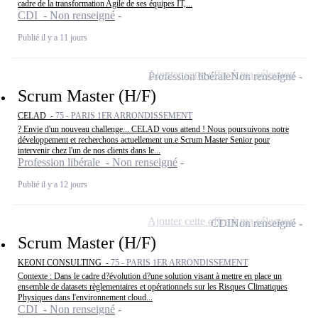
cadre de la transformation Agile de ses équipes IT,...
CDI - Non renseigné
Publié il y a 11 jours
Ajouter cette offre à ma sélection
Profession libérale
Non renseigné
Scrum Master (H/F)
CELAD -
75 - PARIS 1ER ARRONDISSEMENT
? Envie d'un nouveau challenge... CELAD vous attend ! Nous poursuivons notre
développement et recherchons actuellement un.e Scrum Master Senior pour
intervenir chez l'un de nos clients dans le...
Profession libérale - Non renseigné
Publié il y a 12 jours
Ajouter cette offre à ma sélection
CDI
Non renseigné
Scrum Master (H/F)
KEONI CONSULTING -
75 - PARIS 1ER ARRONDISSEMENT
Contexte : Dans le cadre d?évolution d?une solution visant à mettre en place un
ensemble de datasets règlementaires et opérationnels sur les Risques Climatiques
Physiques dans l'environnement cloud...
CDI - Non renseigné