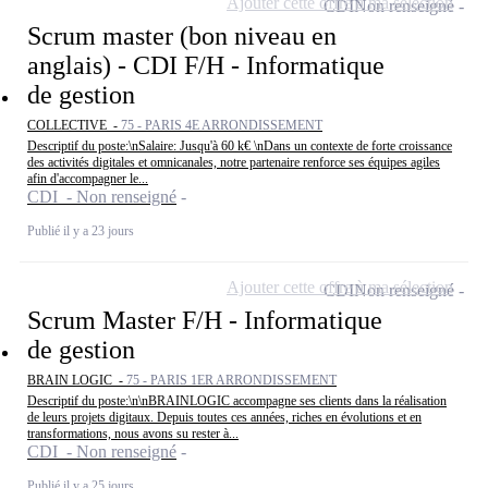
Ajouter cette offre à ma sélection
CDI
Non renseigné
Scrum master (bon niveau en
anglais) - CDI F/H - Informatique
de gestion
COLLECTIVE -
75 - PARIS 4E ARRONDISSEMENT
Descriptif du poste:\nSalaire: Jusqu'à 60 k€ \nDans un contexte de forte croissance
des activités digitales et omnicanales, notre partenaire renforce ses équipes agiles
afin d'accompagner le...
CDI - Non renseigné
Publié il y a 23 jours
Ajouter cette offre à ma sélection
CDI
Non renseigné
Scrum Master F/H - Informatique
de gestion
BRAIN LOGIC -
75 - PARIS 1ER ARRONDISSEMENT
Descriptif du poste:\n\nBRAINLOGIC accompagne ses clients dans la réalisation
de leurs projets digitaux. Depuis toutes ces années, riches en évolutions et en
transformations, nous avons su rester à...
CDI - Non renseigné
Publié il y a 25 jours