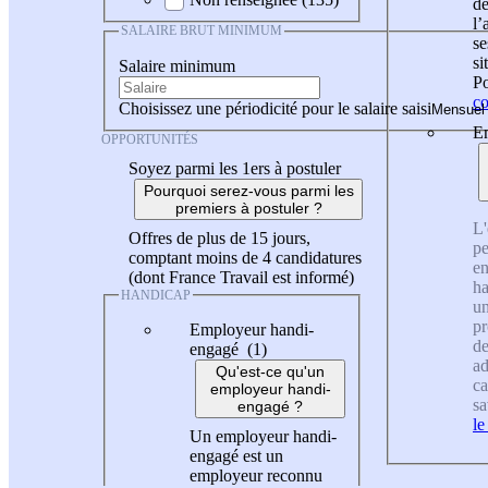
de
l
SALAIRE BRUT MINIMUM
se
si
Salaire minimum
Po
co
Choisissez une périodicité pour le salaire saisi
En
OPPORTUNITÉS
Soyez parmi les 1ers à postuler
Pourquoi serez-vous parmi les
premiers à postuler ?
L'
Offres de plus de 15 jours,
pe
comptant moins de 4 candidatures
en
(dont France Travail est informé)
ha
HANDICAP
un
pr
Employeur handi-
de
engagé (1)
ad
Qu'est-ce qu'un
ca
employeur handi-
sa
engagé ?
le
Un employeur handi-
engagé est un
employeur reconnu