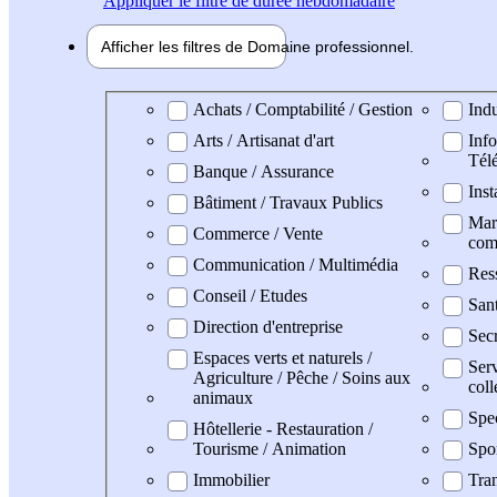
Appliquer
le filtre de durée hebdomadaire
Afficher les filtres de
Domaine pro
fessionnel
Domaine professionel
Achats / Comptabilité / Gestion
Indu
Arts / Artisanat d'art
Info
Tél
Banque / Assurance
Inst
Bâtiment / Travaux Publics
Mark
Commerce / Vente
com
Communication / Multimédia
Res
Conseil / Etudes
San
Direction d'entreprise
Secr
Espaces verts et naturels /
Serv
Agriculture / Pêche / Soins aux
coll
animaux
Spe
Hôtellerie - Restauration /
Tourisme / Animation
Spo
Immobilier
Tran