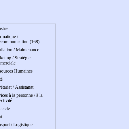
strie
rmatique /
écommunication (168)
allation / Maintenance
eting / Stratégie
merciale
sources Humaines
té
étariat / Assistanat
ices à la personne / à la
ectivité
ctacle
rt
sport / Logistique