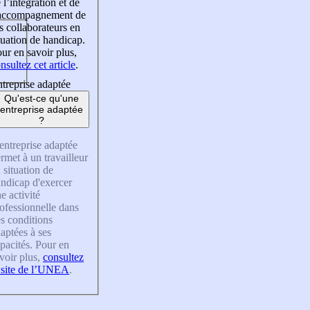
 l’intégration et de
’accompagnement de
s collaborateurs en
tuation de handicap.
ur en savoir plus,
nsultez cet article
.
treprise adaptée
Qu'est-ce qu'une
entreprise adaptée
?
entreprise adaptée
rmet à un travailleur
 situation de
ndicap d'exercer
e activité
ofessionnelle dans
s conditions
aptées à ses
pacités. Pour en
voir plus,
consultez
 site de l’UNEA
.