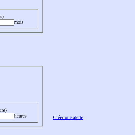
s)
mois
ure)
heures
Créer une alerte