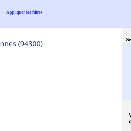
Appliquer
les filtres
Se
ennes (94300)
V