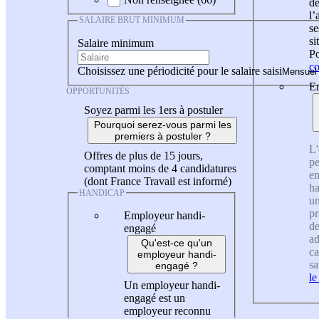
de
l
SALAIRE BRUT MINIMUM
se
si
Salaire minimum
Po
co
Choisissez une périodicité pour le salaire saisi
En
OPPORTUNITÉS
Soyez parmi les 1ers à postuler
Pourquoi serez-vous parmi les
premiers à postuler ?
L'
Offres de plus de 15 jours,
pe
comptant moins de 4 candidatures
en
(dont France Travail est informé)
ha
HANDICAP
un
pr
Employeur handi-
de
engagé
ad
Qu'est-ce qu'un
ca
employeur handi-
sa
engagé ?
le
Un employeur handi-
engagé est un
employeur reconnu