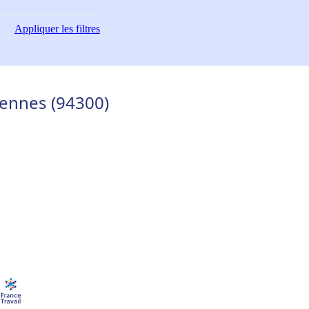
Appliquer
les filtres
cennes (94300)