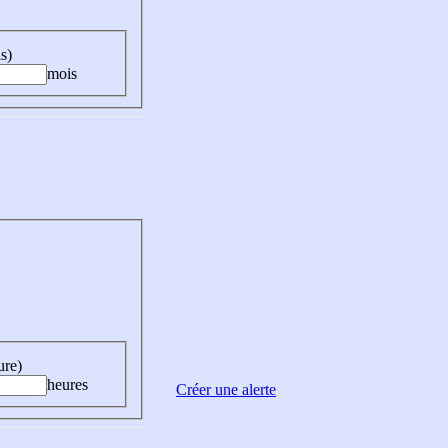
s)
mois
ure)
heures
Créer une alerte