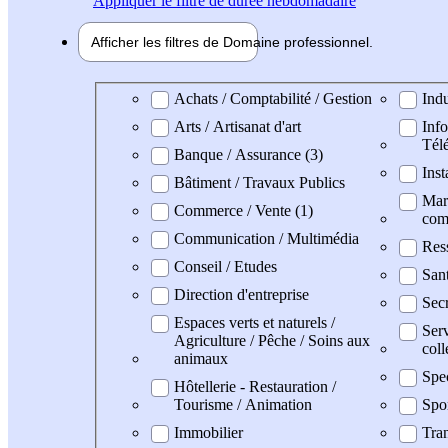
Appliquer
le filtre de durée hebdomadaire
Afficher les filtres de
Domaine pro
fessionnel
Domaine professionel
Achats / Comptabilité / Gestion
Indu
Arts / Artisanat d'art
Info
Tél
Banque / Assurance (3)
Inst
Bâtiment / Travaux Publics
Mark
Commerce / Vente (1)
com
Communication / Multimédia
Res
Conseil / Etudes
San
Direction d'entreprise
Secr
Espaces verts et naturels /
Serv
Agriculture / Pêche / Soins aux
coll
animaux
Spe
Hôtellerie - Restauration /
Tourisme / Animation
Spo
Immobilier
Tran