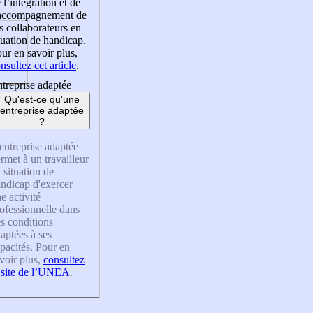
 l’intégration et de
’accompagnement de
s collaborateurs en
tuation de handicap.
ur en savoir plus,
nsultez cet article
.
treprise adaptée
Qu'est-ce qu'une
entreprise adaptée
?
entreprise adaptée
rmet à un travailleur
 situation de
ndicap d'exercer
e activité
ofessionnelle dans
s conditions
aptées à ses
pacités. Pour en
voir plus,
consultez
 site de l’UNEA
.