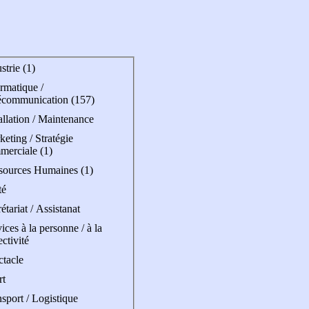
strie (1)
rmatique /
écommunication (157)
allation / Maintenance
eting / Stratégie
merciale (1)
sources Humaines (1)
té
étariat / Assistanat
ices à la personne / à la
ectivité
ctacle
rt
sport / Logistique