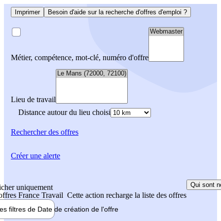
Imprimer
Besoin d'aide sur la recherche d'offres d'emploi ?
Métier, compétence, mot-clé, numéro d'offre
Lieu de travail
Distance autour du lieu choisi
Rechercher
des offres
Créer une alerte
Qui sont n
icher uniquement
 offres France Travail
Cette action recharge la liste des offres
les filtres de
Date de création
de l'offre