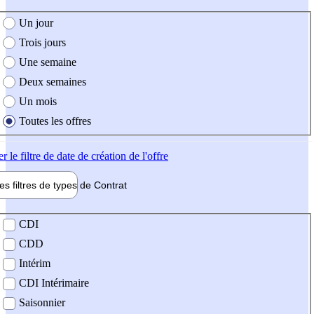
e création de l'offre
Un jour
Trois jours
Une semaine
Deux semaines
Un mois
Toutes les offres
er
le filtre de date de création de l'offre
les filtres de types de
Contrat
de contrat
CDI
CDD
Intérim
CDI Intérimaire
Saisonnier