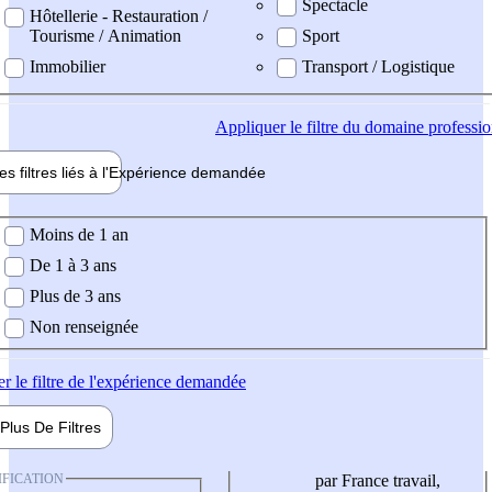
Spectacle
Hôtellerie - Restauration /
Tourisme / Animation
Sport
Immobilier
Transport / Logistique
Appliquer
le filtre du domaine professi
es filtres liés à l'
Expérience
demandée
ience demandée
Moins de 1 an
De 1 à 3 ans
Plus de 3 ans
Non renseignée
er
le filtre de l'expérience demandée
Plus De
Filtres
IFICATION
par France travail,