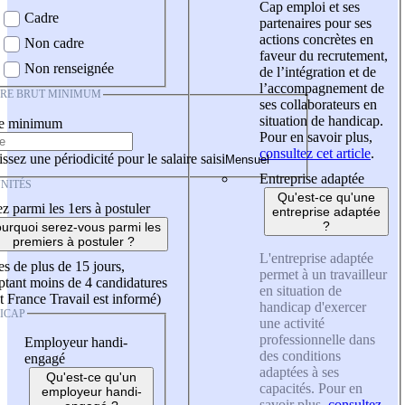
Cap emploi et ses
Cadre
partenaires pour ses
actions concrètes en
Non cadre
faveur du recrutement,
Non renseignée
de l’intégration et de
l’accompagnement de
IRE BRUT MINIMUM
ses collaborateurs en
situation de handicap.
re minimum
Pour en savoir plus,
consultez cet article
.
ssez une périodicité pour le salaire saisi
Entreprise adaptée
NITÉS
Qu'est-ce qu'une
z parmi les 1ers à postuler
entreprise adaptée
?
urquoi serez-vous parmi les
premiers à postuler ?
L'entreprise adaptée
es de plus de 15 jours,
permet à un travailleur
tant moins de 4 candidatures
en situation de
t France Travail est informé)
handicap d'exercer
ICAP
une activité
professionnelle dans
Employeur handi-
des conditions
engagé
adaptées à ses
Qu'est-ce qu'un
capacités. Pour en
employeur handi-
savoir plus,
consultez