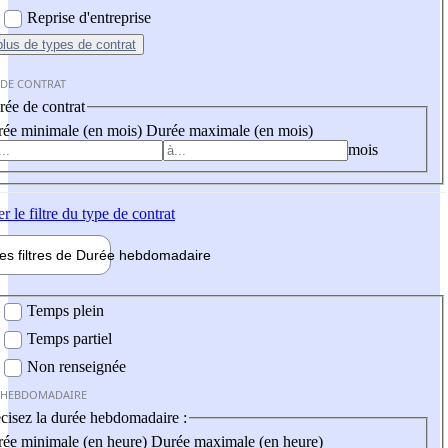
Reprise d'entreprise
plus
de types de contrat
 DE CONTRAT
ée de contrat
ée minimale (en mois)
Durée maximale (en mois)
mois
er
le filtre du type de contrat
les filtres de
Durée hebdo
madaire
 hebdomadaire
Temps plein
Temps partiel
Non renseignée
 HEBDOMADAIRE
cisez la durée hebdomadaire :
ée minimale (en heure)
Durée maximale (en heure)