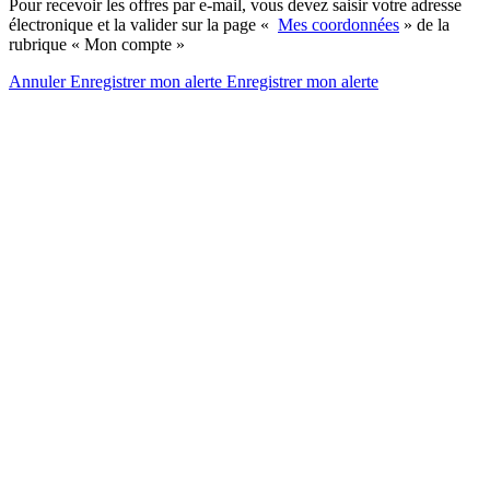
Pour recevoir les offres par e-mail, vous devez saisir votre adresse
électronique et la valider sur la page «
Mes coordonnées
» de la
rubrique « Mon compte »
Annuler
Enregistrer mon alerte
Enregistrer
mon alerte