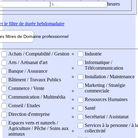
heures
er
le filtre de durée hebdomadaire
les filtres de
Domaine pro
fessionnel
ne professionel
Achats / Comptabilité / Gestion
Industrie
Arts / Artisanat d'art
Informatique /
Télécommunication
Banque / Assurance
Installation / Maintenance
Bâtiment / Travaux Publics
Marketing / Stratégie
Commerce / Vente
commerciale
Communication / Multimédia
Ressources Humaines
Conseil / Etudes
Santé
Direction d'entreprise
Secrétariat / Assistanat
Espaces verts et naturels /
Services à la personne / à l
Agriculture / Pêche / Soins aux
collectivité
animaux