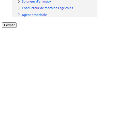
Fermer
Fermer
le détail de l'offre
/
Offre
sur
Offre précéden