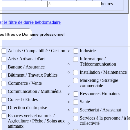
heures
er
le filtre de durée hebdomadaire
les filtres de
Domaine pro
fessionnel
ne professionel
Achats / Comptabilité / Gestion
Industrie
Arts / Artisanat d'art
Informatique /
Télécommunication
Banque / Assurance
Installation / Maintenance
Bâtiment / Travaux Publics
Marketing / Stratégie
Commerce / Vente
commerciale
Communication / Multimédia
Ressources Humaines
Conseil / Etudes
Santé
Direction d'entreprise
Secrétariat / Assistanat
Espaces verts et naturels /
Services à la personne / à l
Agriculture / Pêche / Soins aux
collectivité
animaux