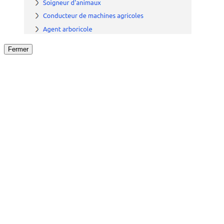
Fermer
Fermer
le détail de l'offre
/
Offre
sur
Offre précéden