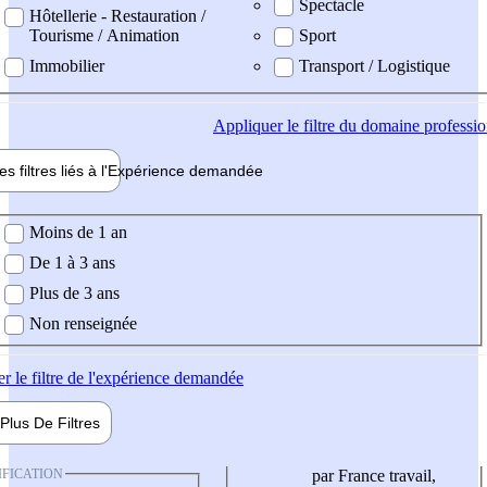
Spectacle
Hôtellerie - Restauration /
Tourisme / Animation
Sport
Immobilier
Transport / Logistique
Appliquer
le filtre du domaine professi
es filtres liés à l'
Expérience
demandée
ience demandée
Moins de 1 an
De 1 à 3 ans
Plus de 3 ans
Non renseignée
er
le filtre de l'expérience demandée
Plus De
Filtres
IFICATION
par France travail,