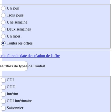
e création de l'offre
Un jour
Trois jours
Une semaine
Deux semaines
Un mois
Toutes les offres
er
le filtre de date de création de l'offre
les filtres de types de
Contrat
de contrat
CDI
CDD
Intérim
CDI Intérimaire
Saisonnier