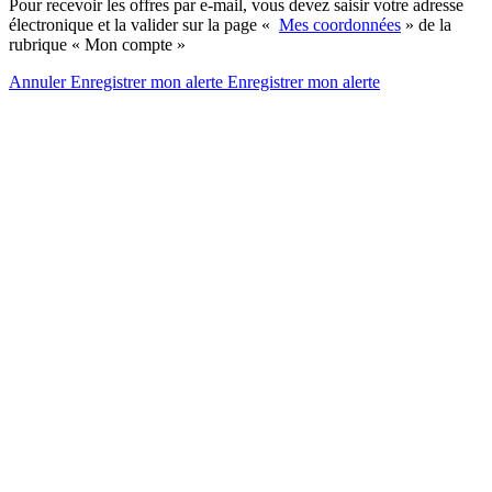
Pour recevoir les offres par e-mail, vous devez saisir votre adresse
électronique et la valider sur la page «
Mes coordonnées
» de la
rubrique « Mon compte »
Annuler
Enregistrer mon alerte
Enregistrer
mon alerte