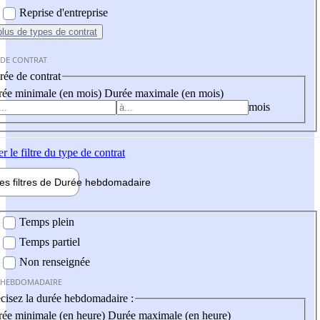
Reprise d'entreprise
plus
de types de contrat
 DE CONTRAT
ée de contrat
ée minimale (en mois)
Durée maximale (en mois)
mois
er
le filtre du type de contrat
les filtres de
Durée hebdo
madaire
 hebdomadaire
Temps plein
Temps partiel
Non renseignée
 HEBDOMADAIRE
cisez la durée hebdomadaire :
ée minimale (en heure)
Durée maximale (en heure)