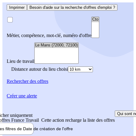
Imprimer
Besoin d'aide sur la recherche d'offres d'emploi ?
Métier, compétence, mot-clé, numéro d'offre
Lieu de travail
Distance autour du lieu choisi
Rechercher
des offres
Créer une alerte
Qui sont n
icher uniquement
 offres France Travail
Cette action recharge la liste des offres
les filtres de
Date de création
de l'offre