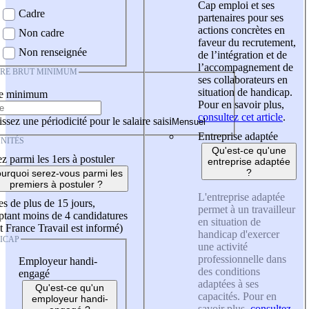
Cap emploi et ses
Cadre
partenaires pour ses
actions concrètes en
Non cadre
faveur du recrutement,
Non renseignée
de l’intégration et de
l’accompagnement de
IRE BRUT MINIMUM
ses collaborateurs en
situation de handicap.
re minimum
Pour en savoir plus,
consultez cet article
.
ssez une périodicité pour le salaire saisi
Entreprise adaptée
NITÉS
Qu'est-ce qu'une
z parmi les 1ers à postuler
entreprise adaptée
?
urquoi serez-vous parmi les
premiers à postuler ?
L'entreprise adaptée
es de plus de 15 jours,
permet à un travailleur
tant moins de 4 candidatures
en situation de
t France Travail est informé)
handicap d'exercer
ICAP
une activité
professionnelle dans
Employeur handi-
des conditions
engagé
adaptées à ses
Qu'est-ce qu'un
capacités. Pour en
employeur handi-
savoir plus,
consultez