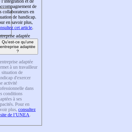
 l’intégration et de
’accompagnement de
s collaborateurs en
tuation de handicap.
ur en savoir plus,
nsultez cet article
.
treprise adaptée
Qu'est-ce qu'une
entreprise adaptée
?
entreprise adaptée
rmet à un travailleur
 situation de
ndicap d'exercer
e activité
ofessionnelle dans
s conditions
aptées à ses
pacités. Pour en
voir plus,
consultez
 site de l’UNEA
.