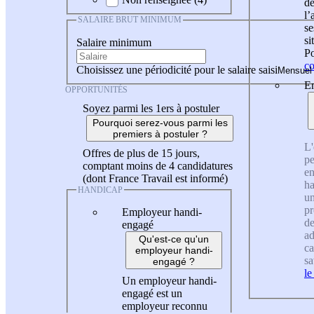
de
l
SALAIRE BRUT MINIMUM
se
si
Salaire minimum
Po
co
Choisissez une périodicité pour le salaire saisi
En
OPPORTUNITÉS
Soyez parmi les 1ers à postuler
Pourquoi serez-vous parmi les
premiers à postuler ?
L'
Offres de plus de 15 jours,
pe
comptant moins de 4 candidatures
en
(dont France Travail est informé)
ha
HANDICAP
un
pr
Employeur handi-
de
engagé
ad
Qu'est-ce qu'un
ca
employeur handi-
sa
engagé ?
le
Un employeur handi-
engagé est un
employeur reconnu