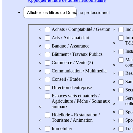
Appliquer
le filtre de durée hebdomadaire
Afficher les filtres de
Domaine pro
fessionnel
Domaine professionel
Achats / Comptabilité / Gestion
Indu
Arts / Artisanat d'art
Info
Tél
Banque / Assurance
Inst
Bâtiment / Travaux Publics
Mark
Commerce / Vente (2)
com
Communication / Multimédia
Res
Conseil / Etudes
San
Direction d'entreprise
Secr
Espaces verts et naturels /
Serv
Agriculture / Pêche / Soins aux
coll
animaux
Spe
Hôtellerie - Restauration /
Tourisme / Animation
Spo
Immobilier
Tran