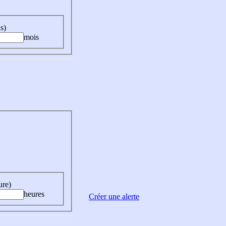
s)
mois
ure)
heures
Créer une alerte