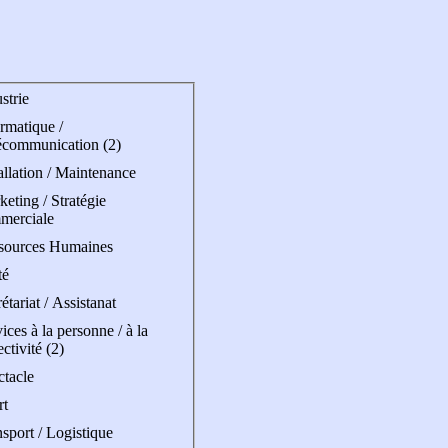
strie
rmatique /
écommunication (2)
allation / Maintenance
eting / Stratégie
merciale
sources Humaines
té
étariat / Assistanat
ices à la personne / à la
ectivité (2)
ctacle
rt
sport / Logistique