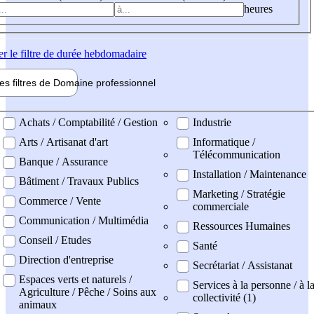
heures
er
le filtre de durée hebdomadaire
les filtres de
Domaine pro
fessionnel
ne professionel
Achats / Comptabilité / Gestion
Industrie
Arts / Artisanat d'art
Informatique /
Télécommunication
Banque / Assurance
Installation / Maintenance
Bâtiment / Travaux Publics
Marketing / Stratégie
Commerce / Vente
commerciale
Communication / Multimédia
Ressources Humaines
Conseil / Etudes
Santé
Direction d'entreprise
Secrétariat / Assistanat
Espaces verts et naturels /
Services à la personne / à l
Agriculture / Pêche / Soins aux
collectivité (1)
animaux