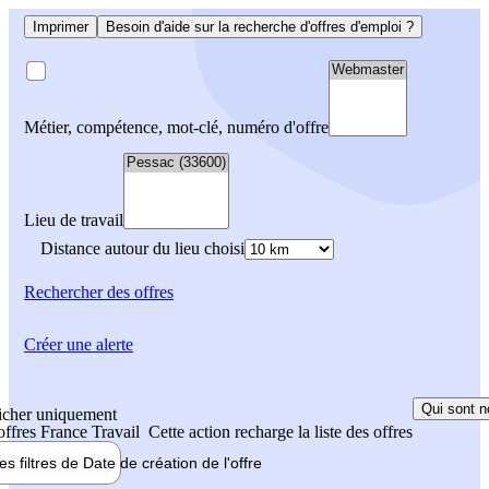
Imprimer
Besoin d'aide sur la recherche d'offres d'emploi ?
Métier, compétence, mot-clé, numéro d'offre
Lieu de travail
Distance autour du lieu choisi
Rechercher
des offres
Créer une alerte
Qui sont n
icher uniquement
 offres France Travail
Cette action recharge la liste des offres
les filtres de
Date de création
de l'offre