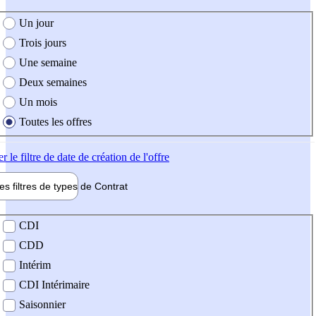
e création de l'offre
Un jour
Trois jours
Une semaine
Deux semaines
Un mois
Toutes les offres
er
le filtre de date de création de l'offre
les filtres de types de
Contrat
de contrat
CDI
CDD
Intérim
CDI Intérimaire
Saisonnier