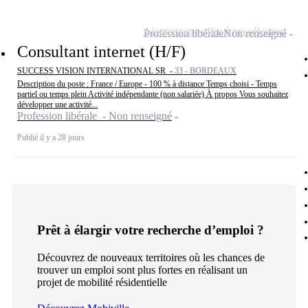
Ajouter cette offre à ma sélection
Profession libérale
Non renseigné
Consultant internet (H/F)
SUCCESS VISION INTERNATIONAL SR -
33 - BORDEAUX
Description du poste : France / Europe - 100 % à distance Temps choisi - Temps
partiel ou temps plein Activité indépendante (non salariée) À propos Vous souhaitez
développer une activité...
Profession libérale - Non renseigné
Publié il y a 28 jours
Prêt à élargir votre recherche d’emploi ?
Découvrez de nouveaux territoires où les chances de
trouver un emploi sont plus fortes en réalisant un
projet de mobilité résidentielle