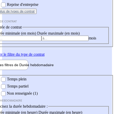
Reprise d'entreprise
plus
de types de contrat
 DE CONTRAT
ée de contrat
ée minimale (en mois)
Durée maximale (en mois)
mois
er
le filtre du type de contrat
les filtres de
Durée hebdo
madaire
 hebdomadaire
Temps plein
Temps partiel
Non renseignée (1)
 HEBDOMADAIRE
cisez la durée hebdomadaire :
ée minimale (en heure)
Durée maximale (en heure)