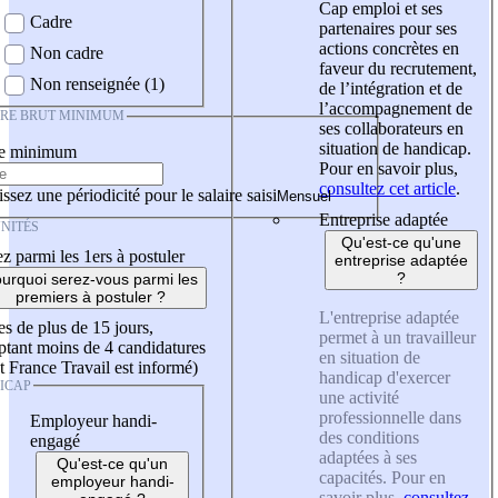
Cap emploi et ses
Cadre
partenaires pour ses
actions concrètes en
Non cadre
faveur du recrutement,
Non renseignée (1)
de l’intégration et de
l’accompagnement de
IRE BRUT MINIMUM
ses collaborateurs en
situation de handicap.
re minimum
Pour en savoir plus,
consultez cet article
.
ssez une périodicité pour le salaire saisi
Entreprise adaptée
NITÉS
Qu'est-ce qu'une
z parmi les 1ers à postuler
entreprise adaptée
?
urquoi serez-vous parmi les
premiers à postuler ?
L'entreprise adaptée
es de plus de 15 jours,
permet à un travailleur
tant moins de 4 candidatures
en situation de
t France Travail est informé)
handicap d'exercer
ICAP
une activité
professionnelle dans
Employeur handi-
des conditions
engagé
adaptées à ses
Qu'est-ce qu'un
capacités. Pour en
employeur handi-
savoir plus,
consultez