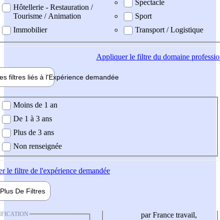
Spectacle
Hôtellerie - Restauration /
Tourisme / Animation
Sport
Immobilier
Transport / Logistique
Appliquer
le filtre du domaine professi
es filtres liés à l'
Expérience
demandée
ience demandée
Moins de 1 an
De 1 à 3 ans
Plus de 3 ans
Non renseignée
er
le filtre de l'expérience demandée
Plus De
Filtres
IFICATION
par France travail,