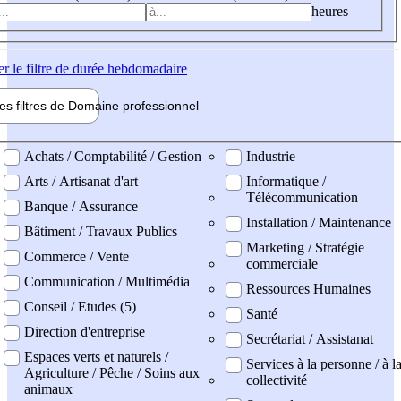
heures
er
le filtre de durée hebdomadaire
les filtres de
Domaine pro
fessionnel
ne professionel
Achats / Comptabilité / Gestion
Industrie
Arts / Artisanat d'art
Informatique /
Télécommunication
Banque / Assurance
Installation / Maintenance
Bâtiment / Travaux Publics
Marketing / Stratégie
Commerce / Vente
commerciale
Communication / Multimédia
Ressources Humaines
Conseil / Etudes (5)
Santé
Direction d'entreprise
Secrétariat / Assistanat
Espaces verts et naturels /
Services à la personne / à l
Agriculture / Pêche / Soins aux
collectivité
animaux