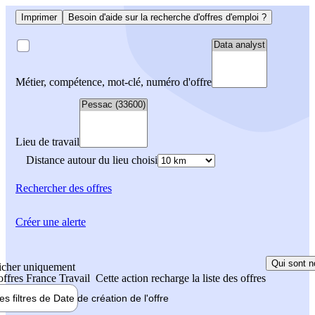
Imprimer
Besoin d'aide sur la recherche d'offres d'emploi ?
Métier, compétence, mot-clé, numéro d'offre
Lieu de travail
Distance autour du lieu choisi
Rechercher
des offres
Créer une alerte
Qui sont n
icher uniquement
 offres France Travail
Cette action recharge la liste des offres
les filtres de
Date de création
de l'offre