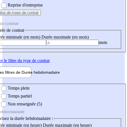
Reprise d'entreprise
plus
de types de contrat
 DE CONTRAT
ée de contrat
ée minimale (en mois)
Durée maximale (en mois)
mois
er
le filtre du type de contrat
les filtres de
Durée hebdo
madaire
 hebdomadaire
Temps plein
Temps partiel
Non renseignée (5)
 HEBDOMADAIRE
cisez la durée hebdomadaire :
ée minimale (en heure)
Durée maximale (en heure)