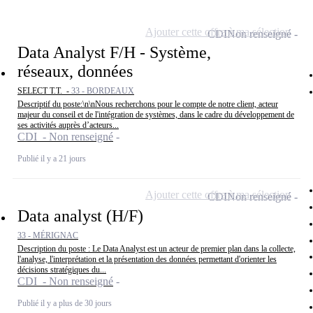
Ajouter cette offre à ma sélection
CDI
Non renseigné
Data Analyst F/H - Système,
réseaux, données
SELECT T.T. -
33 - BORDEAUX
Descriptif du poste:\n\nNous recherchons pour le compte de notre client, acteur
majeur du conseil et de l'intégration de systèmes, dans le cadre du développement de
ses activités auprès d’acteurs...
CDI - Non renseigné
Publié il y a 21 jours
Ajouter cette offre à ma sélection
CDI
Non renseigné
Data analyst (H/F)
33 - MÉRIGNAC
Description du poste : Le Data Analyst est un acteur de premier plan dans la collecte,
l'analyse, l'interprétation et la présentation des données permettant d'orienter les
décisions stratégiques du...
CDI - Non renseigné
Publié il y a plus de 30 jours