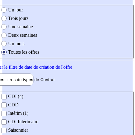
e création de l'offre
Un jour
Trois jours
Une semaine
Deux semaines
Un mois
Toutes les offres
er
le filtre de date de création de l'offre
les filtres de types de
Contrat
de contrat
CDI (4)
CDD
Intérim (1)
CDI Intérimaire
Saisonnier