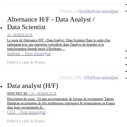
Ajouter cette offre à ma sélection
Intérim
Non renseigné
Alternance H/F - Data Analyst /
Data Scientist
33 - BORDEAUX
Le poste de Alternance H/F - Data Analyst / Data Scientist Dans le cadre d'un
partenariat avec une entreprise spécialisée dans l'analyse de données et la
transformation digitale basée à Bordeaux,...
Intérim - Non renseigné
Publié il y a plus de 30 jours
Ajouter cette offre à ma sélection
CDI
Non renseigné
Data analyst (H/F)
NEW NET 3D -
33 - BORDEAUX
Description du poste : En tant qu'organisateur de forums de recrutement, Talents
Handicap accompagne de très nombreuses entreprises & organisations en France
dans leurs recrutements de...
CDI - Non renseigné
Publié il y a plus de 30 jours