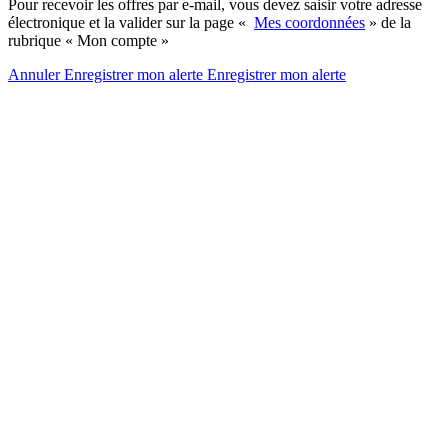
Pour recevoir les offres par e-mail, vous devez saisir votre adresse
électronique et la valider sur la page «
Mes coordonnées
» de la
rubrique « Mon compte »
Annuler
Enregistrer mon alerte
Enregistrer
mon alerte