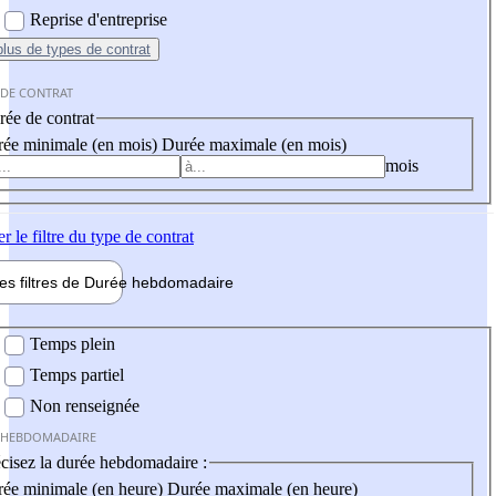
Reprise d'entreprise
plus
de types de contrat
 DE CONTRAT
ée de contrat
ée minimale (en mois)
Durée maximale (en mois)
mois
er
le filtre du type de contrat
les filtres de
Durée hebdo
madaire
 hebdomadaire
Temps plein
Temps partiel
Non renseignée
 HEBDOMADAIRE
cisez la durée hebdomadaire :
ée minimale (en heure)
Durée maximale (en heure)