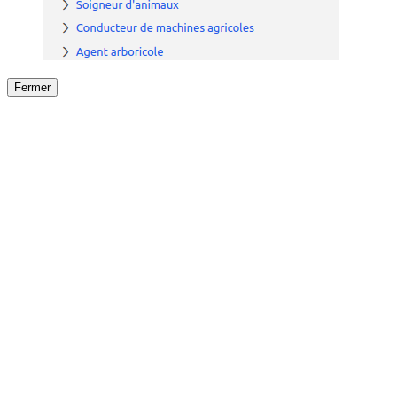
Fermer
Fermer
le détail de l'offre
/
Offre
sur
Offre précéden