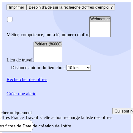
Imprimer
Besoin d'aide sur la recherche d'offres d'emploi ?
Métier, compétence, mot-clé, numéro d'offre
Lieu de travail
Distance autour du lieu choisi
Rechercher
des offres
Créer une alerte
Qui sont n
icher uniquement
 offres France Travail
Cette action recharge la liste des offres
les filtres de
Date de création
de l'offre