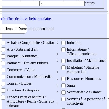
heures
er
le filtre de durée hebdomadaire
les filtres de
Domaine pro
fessionnel
ne professionel
Achats / Comptabilité / Gestion
Industrie
Arts / Artisanat d'art
Informatique /
Télécommunication
Banque / Assurance
Installation / Maintenance
Bâtiment / Travaux Publics
Marketing / Stratégie
Commerce / Vente
commerciale
Communication / Multimédia
Ressources Humaines
Conseil / Etudes
Santé
Direction d'entreprise
Secrétariat / Assistanat
Espaces verts et naturels /
Services à la personne / à l
Agriculture / Pêche / Soins aux
collectivité
animaux