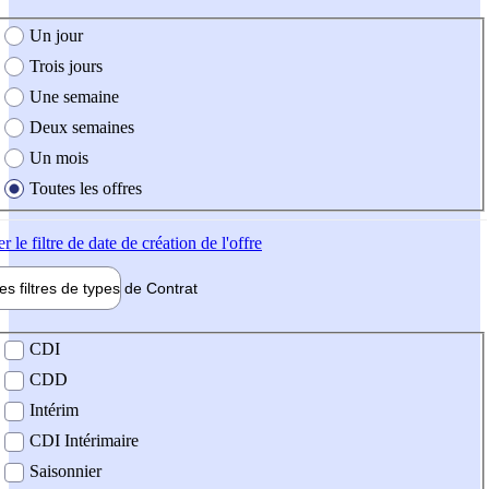
e création de l'offre
Un jour
Trois jours
Une semaine
Deux semaines
Un mois
Toutes les offres
er
le filtre de date de création de l'offre
les filtres de types de
Contrat
de contrat
CDI
CDD
Intérim
CDI Intérimaire
Saisonnier