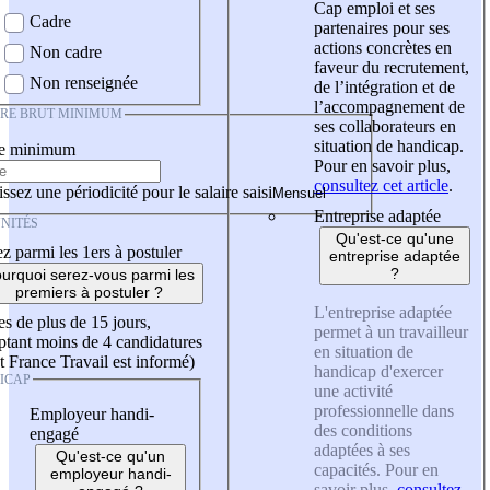
Cap emploi et ses
Cadre
partenaires pour ses
actions concrètes en
Non cadre
faveur du recrutement,
Non renseignée
de l’intégration et de
l’accompagnement de
IRE BRUT MINIMUM
ses collaborateurs en
situation de handicap.
re minimum
Pour en savoir plus,
consultez cet article
.
ssez une périodicité pour le salaire saisi
Entreprise adaptée
NITÉS
Qu'est-ce qu'une
z parmi les 1ers à postuler
entreprise adaptée
?
urquoi serez-vous parmi les
premiers à postuler ?
L'entreprise adaptée
es de plus de 15 jours,
permet à un travailleur
tant moins de 4 candidatures
en situation de
t France Travail est informé)
handicap d'exercer
ICAP
une activité
professionnelle dans
Employeur handi-
des conditions
engagé
adaptées à ses
Qu'est-ce qu'un
capacités. Pour en
employeur handi-
savoir plus,
consultez