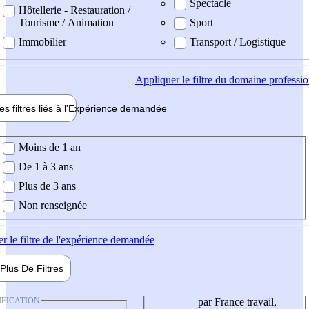
Spectacle
Hôtellerie - Restauration /
Tourisme / Animation
Sport
Immobilier
Transport / Logistique
Appliquer
le filtre du domaine professi
es filtres liés à l'
Expérience
demandée
ience demandée
Moins de 1 an
De 1 à 3 ans
Plus de 3 ans
Non renseignée
er
le filtre de l'expérience demandée
Plus De
Filtres
IFICATION
par France travail,