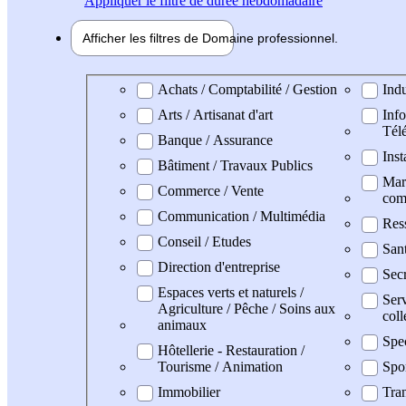
Appliquer
le filtre de durée hebdomadaire
Afficher les filtres de
Domaine pro
fessionnel
Domaine professionel
Achats / Comptabilité / Gestion
Indu
Arts / Artisanat d'art
Info
Tél
Banque / Assurance
Inst
Bâtiment / Travaux Publics
Mark
Commerce / Vente
com
Communication / Multimédia
Res
Conseil / Etudes
San
Direction d'entreprise
Secr
Espaces verts et naturels /
Serv
Agriculture / Pêche / Soins aux
coll
animaux
Spe
Hôtellerie - Restauration /
Tourisme / Animation
Spo
Immobilier
Tran