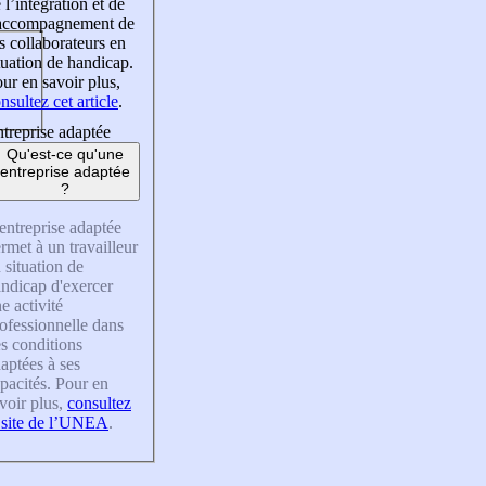
 l’intégration et de
’accompagnement de
s collaborateurs en
tuation de handicap.
ur en savoir plus,
nsultez cet article
.
treprise adaptée
Qu'est-ce qu'une
entreprise adaptée
?
entreprise adaptée
rmet à un travailleur
 situation de
ndicap d'exercer
e activité
ofessionnelle dans
s conditions
aptées à ses
pacités. Pour en
voir plus,
consultez
 site de l’UNEA
.