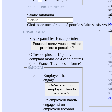
de
l
SALAIRE BRUT MINIMUM
se
si
Salaire minimum
Po
co
Choisissez une périodicité pour le salaire saisi
En
OPPORTUNITÉS
Soyez parmi les 1ers à postuler
Pourquoi serez-vous parmi les
premiers à postuler ?
L'
Offres de plus de 15 jours,
pe
comptant moins de 4 candidatures
en
(dont France Travail est informé)
ha
HANDICAP
un
pr
Employeur handi-
de
engagé
ad
Qu'est-ce qu'un
ca
employeur handi-
sa
engagé ?
le
Un employeur handi-
engagé est un
employeur reconnu