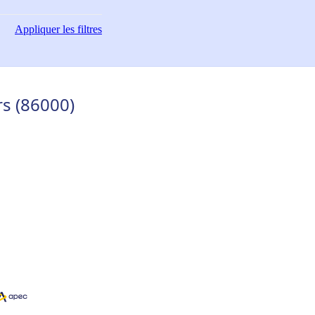
Appliquer
les filtres
rs (86000)