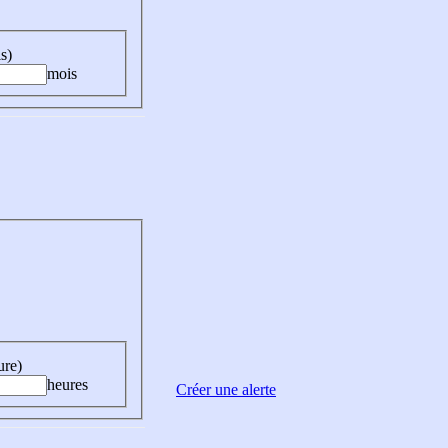
s)
mois
ure)
heures
Créer une alerte