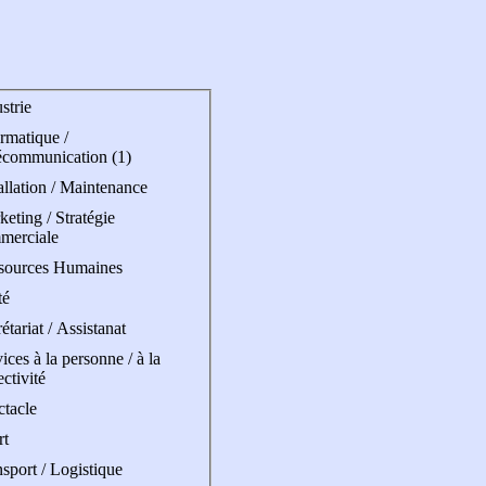
strie
rmatique /
écommunication (1)
allation / Maintenance
eting / Stratégie
merciale
sources Humaines
té
étariat / Assistanat
ices à la personne / à la
ectivité
ctacle
rt
sport / Logistique