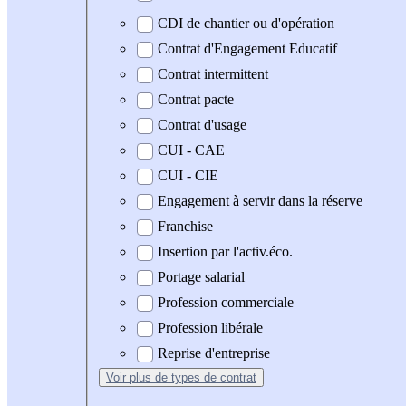
CDI de chantier ou d'opération
Contrat d'Engagement Educatif
Contrat intermittent
Contrat pacte
Contrat d'usage
CUI - CAE
CUI - CIE
Engagement à servir dans la réserve
Franchise
Insertion par l'activ.éco.
Portage salarial
Profession commerciale
Profession libérale
Reprise d'entreprise
Voir plus
de types de contrat