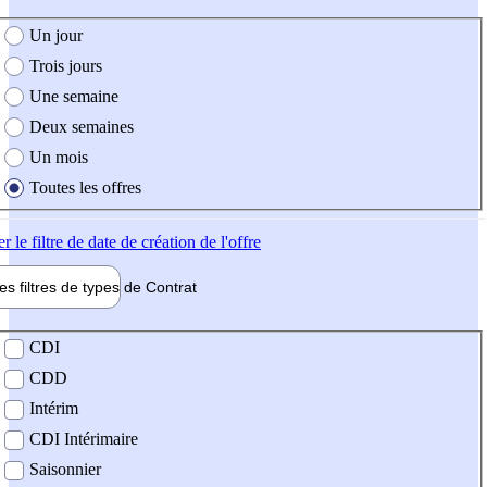
e création de l'offre
Un jour
Trois jours
Une semaine
Deux semaines
Un mois
Toutes les offres
er
le filtre de date de création de l'offre
les filtres de types de
Contrat
de contrat
CDI
CDD
Intérim
CDI Intérimaire
Saisonnier