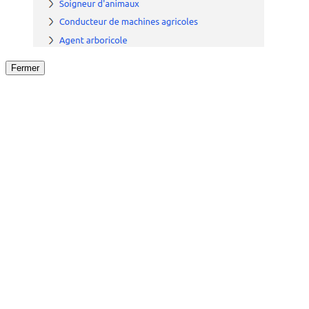
Fermer
Fermer
le détail de l'offre
/
Offre
sur
Offre précéden