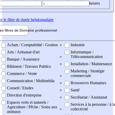
heures
er
le filtre de durée hebdomadaire
les filtres de
Domaine pro
fessionnel
ne professionel
Achats / Comptabilité / Gestion
Industrie
Arts / Artisanat d'art
Informatique /
Télécommunication
Banque / Assurance
Installation / Maintenance
Bâtiment / Travaux Publics
Marketing / Stratégie
Commerce / Vente
commerciale
Communication / Multimédia
Ressources Humaines
Conseil / Etudes
Santé
Direction d'entreprise
Secrétariat / Assistanat
Espaces verts et naturels /
Services à la personne / à l
Agriculture / Pêche / Soins aux
collectivité
animaux