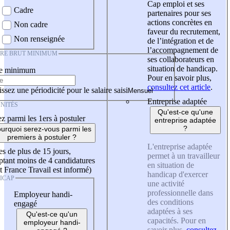
Cap emploi et ses
Cadre
partenaires pour ses
actions concrètes en
Non cadre
faveur du recrutement,
Non renseignée
de l’intégration et de
l’accompagnement de
IRE BRUT MINIMUM
ses collaborateurs en
situation de handicap.
re minimum
Pour en savoir plus,
consultez cet article
.
ssez une périodicité pour le salaire saisi
Entreprise adaptée
NITÉS
Qu'est-ce qu'une
z parmi les 1ers à postuler
entreprise adaptée
?
urquoi serez-vous parmi les
premiers à postuler ?
L'entreprise adaptée
es de plus de 15 jours,
permet à un travailleur
tant moins de 4 candidatures
en situation de
t France Travail est informé)
handicap d'exercer
ICAP
une activité
professionnelle dans
Employeur handi-
des conditions
engagé
adaptées à ses
Qu'est-ce qu'un
capacités. Pour en
employeur handi-
savoir plus,
consultez