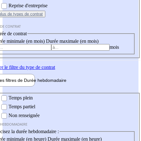
Reprise d'entreprise
plus
de types de contrat
 DE CONTRAT
ée de contrat
ée minimale (en mois)
Durée maximale (en mois)
mois
er
le filtre du type de contrat
les filtres de
Durée hebdo
madaire
 hebdomadaire
Temps plein
Temps partiel
Non renseignée
 HEBDOMADAIRE
cisez la durée hebdomadaire :
ée minimale (en heure)
Durée maximale (en heure)