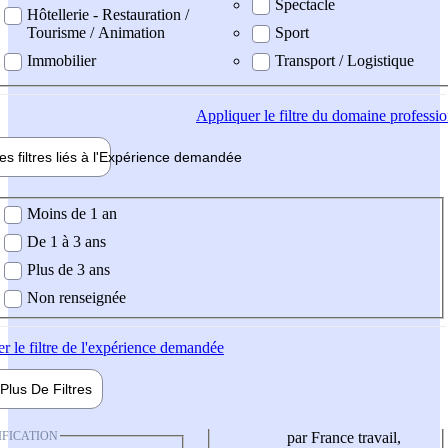
Spectacle
Hôtellerie - Restauration /
Tourisme / Animation
Sport
Immobilier
Transport / Logistique
Appliquer
le filtre du domaine professi
es filtres liés à l'
Expérience
demandée
ience demandée
Moins de 1 an
De 1 à 3 ans
Plus de 3 ans
Non renseignée
er
le filtre de l'expérience demandée
Plus De
Filtres
IFICATION
par France travail,