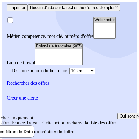
Imprimer
Besoin d'aide sur la recherche d'offres d'emploi ?
Métier, compétence, mot-clé, numéro d'offre
Lieu de travail
Distance autour du lieu choisi
Rechercher
des offres
Créer une alerte
Qui sont n
icher uniquement
 offres France Travail
Cette action recharge la liste des offres
les filtres de
Date de création
de l'offre