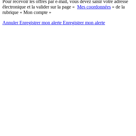
Pour recevoir les offres par e-mail, vous devez saisir votre adresse
électronique et la valider sur la page «
Mes coordonnées
» de la
rubrique « Mon compte »
Annuler
Enregistrer mon alerte
Enregistrer
mon alerte