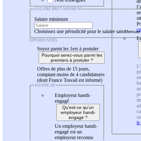
de
l
SALAIRE BRUT MINIMUM
se
si
Salaire minimum
Po
co
Choisissez une périodicité pour le salaire saisi
En
OPPORTUNITÉS
Soyez parmi les 1ers à postuler
Pourquoi serez-vous parmi les
premiers à postuler ?
L'
Offres de plus de 15 jours,
pe
comptant moins de 4 candidatures
en
(dont France Travail est informé)
ha
HANDICAP
un
pr
Employeur handi-
de
engagé
ad
Qu'est-ce qu'un
ca
employeur handi-
sa
engagé ?
le
Un employeur handi-
engagé est un
employeur reconnu