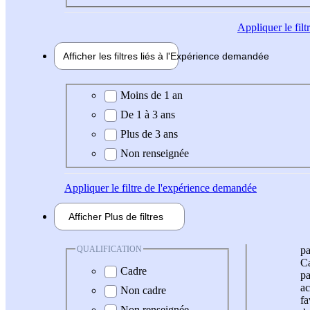
Appliquer
le fil
Afficher les filtres liés à l'
Expérience
demandée
Expérience demandée
Moins de 1 an
De 1 à 3 ans
Plus de 3 ans
Non renseignée
Appliquer
le filtre de l'expérience demandée
Afficher
Plus de
filtres
QUALIFICATION
pa
Ca
Cadre
pa
ac
Non cadre
fa
Non renseignée