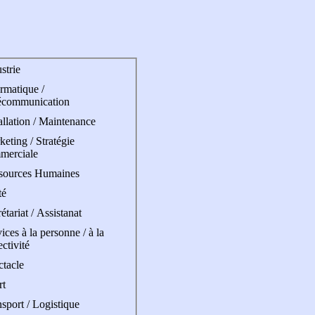
strie
rmatique /
écommunication
allation / Maintenance
eting / Stratégie
merciale
sources Humaines
té
étariat / Assistanat
ices à la personne / à la
ectivité
ctacle
rt
sport / Logistique