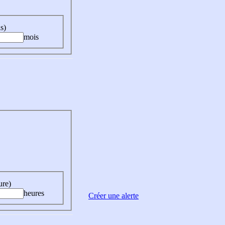
s)
mois
ure)
heures
Créer une alerte