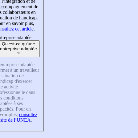
 l’intégration et de
’accompagnement de
s collaborateurs en
tuation de handicap.
ur en savoir plus,
nsultez cet article
.
treprise adaptée
Qu'est-ce qu'une
entreprise adaptée
?
entreprise adaptée
rmet à un travailleur
 situation de
ndicap d'exercer
e activité
ofessionnelle dans
s conditions
aptées à ses
pacités. Pour en
voir plus,
consultez
 site de l’UNEA
.