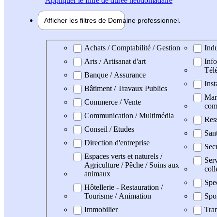
Appliquer
le filtre de durée hebdomadaire
Afficher les filtres de
Domaine pro
fessionnel
Domaine professionel
Achats / Comptabilité / Gestion
Indu
Arts / Artisanat d'art
Info
Tél
Banque / Assurance
Inst
Bâtiment / Travaux Publics
Mark
Commerce / Vente
com
Communication / Multimédia
Res
Conseil / Etudes
San
Direction d'entreprise
Secr
Espaces verts et naturels /
Serv
Agriculture / Pêche / Soins aux
coll
animaux
Spe
Hôtellerie - Restauration /
Tourisme / Animation
Spo
Immobilier
Tran