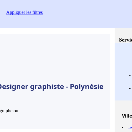
Appliquer
les filtres
Servi
esigner graphiste - Polynésie
hographe ou
Vill
To