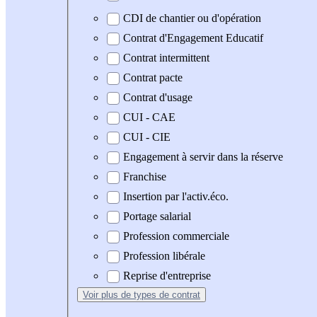
CDI de chantier ou d'opération
Contrat d'Engagement Educatif
Contrat intermittent
Contrat pacte
Contrat d'usage
CUI - CAE
CUI - CIE
Engagement à servir dans la réserve
Franchise
Insertion par l'activ.éco.
Portage salarial
Profession commerciale
Profession libérale
Reprise d'entreprise
Voir plus
de types de contrat