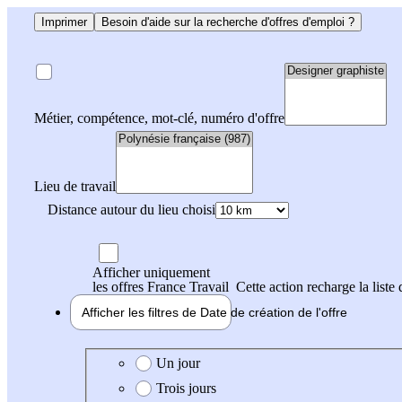
Imprimer
Besoin d'aide sur la recherche d'offres d'emploi ?
Métier, compétence, mot-clé, numéro d'offre
Lieu de travail
Distance autour du lieu choisi
Afficher uniquement
les offres France Travail
Cette action recharge la liste 
Afficher les filtres de
Date de création
de l'offre
Date de création de l'offre
Un jour
Trois jours