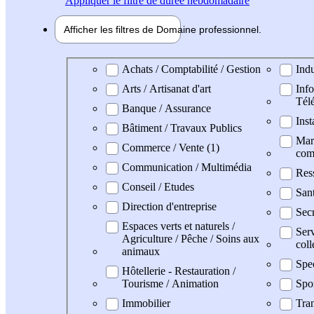
Appliquer
le filtre de durée hebdomadaire
Afficher les filtres de
Domaine pro
fessionnel
Domaine professionel
Achats / Comptabilité / Gestion
Indu
Arts / Artisanat d'art
Info
Tél
Banque / Assurance
Inst
Bâtiment / Travaux Publics
Mark
Commerce / Vente (1)
com
Communication / Multimédia
Res
Conseil / Etudes
San
Direction d'entreprise
Secr
Espaces verts et naturels /
Serv
Agriculture / Pêche / Soins aux
coll
animaux
Spe
Hôtellerie - Restauration /
Tourisme / Animation
Spo
Immobilier
Tran