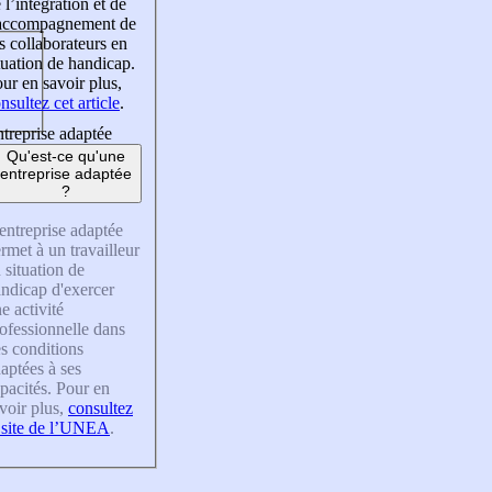
 l’intégration et de
’accompagnement de
s collaborateurs en
tuation de handicap.
ur en savoir plus,
nsultez cet article
.
treprise adaptée
Qu'est-ce qu'une
entreprise adaptée
?
entreprise adaptée
rmet à un travailleur
 situation de
ndicap d'exercer
e activité
ofessionnelle dans
s conditions
aptées à ses
pacités. Pour en
voir plus,
consultez
 site de l’UNEA
.