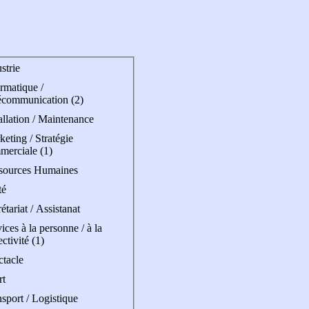
strie
rmatique /
écommunication (2)
allation / Maintenance
eting / Stratégie
merciale (1)
sources Humaines
té
étariat / Assistanat
ices à la personne / à la
ectivité (1)
ctacle
rt
sport / Logistique