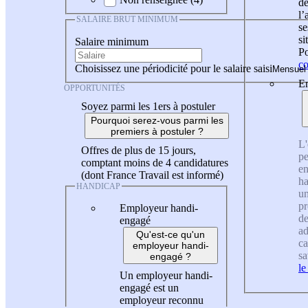
de
l
SALAIRE BRUT MINIMUM
se
si
Salaire minimum
Po
co
Choisissez une périodicité pour le salaire saisi
En
OPPORTUNITÉS
Soyez parmi les 1ers à postuler
Pourquoi serez-vous parmi les
premiers à postuler ?
L'
Offres de plus de 15 jours,
pe
comptant moins de 4 candidatures
en
(dont France Travail est informé)
ha
HANDICAP
un
pr
Employeur handi-
de
engagé
ad
Qu'est-ce qu'un
ca
employeur handi-
sa
engagé ?
le
Un employeur handi-
engagé est un
employeur reconnu