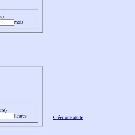
s)
mois
ure)
heures
Créer une alerte