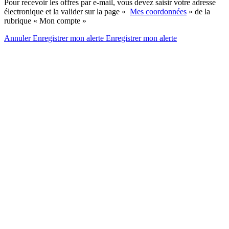
Pour recevoir les offres par e-mail, vous devez saisir votre adresse
électronique et la valider sur la page «
Mes coordonnées
» de la
rubrique « Mon compte »
Annuler
Enregistrer mon alerte
Enregistrer
mon alerte