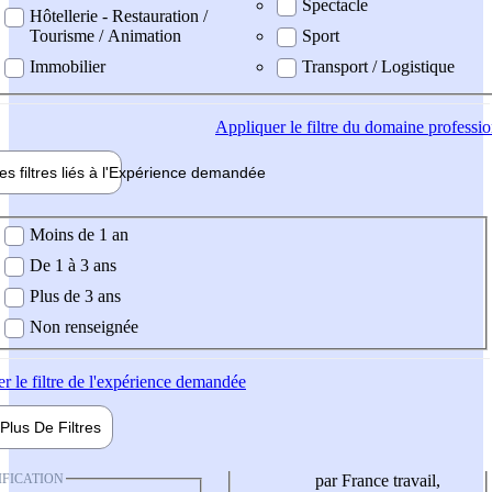
Spectacle
Hôtellerie - Restauration /
Tourisme / Animation
Sport
Immobilier
Transport / Logistique
Appliquer
le filtre du domaine professi
es filtres liés à l'
Expérience
demandée
ience demandée
Moins de 1 an
De 1 à 3 ans
Plus de 3 ans
Non renseignée
er
le filtre de l'expérience demandée
Plus De
Filtres
IFICATION
par France travail,