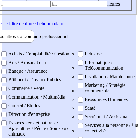
heures
er
le filtre de durée hebdomadaire
les filtres de
Domaine pro
fessionnel
ne professionel
Achats / Comptabilité / Gestion
Industrie
Arts / Artisanat d'art
Informatique /
Télécommunication
Banque / Assurance
Installation / Maintenance
Bâtiment / Travaux Publics
Marketing / Stratégie
Commerce / Vente
commerciale
Communication / Multimédia
Ressources Humaines
Conseil / Etudes
Santé
Direction d'entreprise
Secrétariat / Assistanat
Espaces verts et naturels /
Services à la personne / à l
Agriculture / Pêche / Soins aux
collectivité
animaux