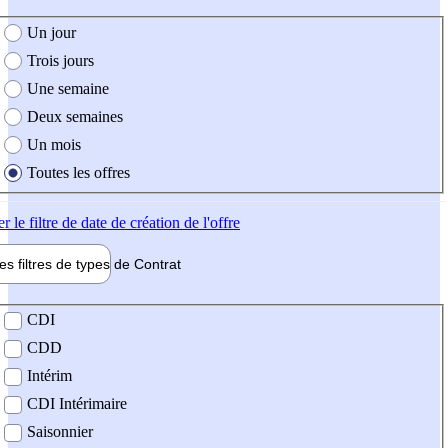
e création de l'offre
Un jour
Trois jours
Une semaine
Deux semaines
Un mois
Toutes les offres
er
le filtre de date de création de l'offre
les filtres de types de
Contrat
de contrat
CDI
CDD
Intérim
CDI Intérimaire
Saisonnier