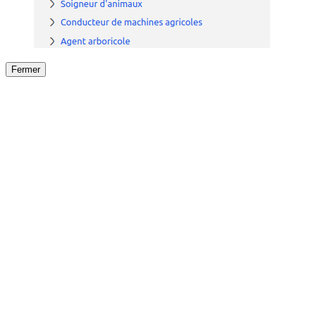
Fermer
Fermer
le détail de l'offre
/
Offre
sur
Offre précéden