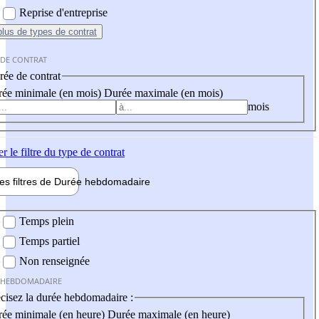
Reprise d'entreprise
plus
de types de contrat
 DE CONTRAT
ée de contrat
ée minimale (en mois)
Durée maximale (en mois)
mois
er
le filtre du type de contrat
les filtres de
Durée hebdo
madaire
 hebdomadaire
Temps plein
Temps partiel
Non renseignée
 HEBDOMADAIRE
cisez la durée hebdomadaire :
ée minimale (en heure)
Durée maximale (en heure)