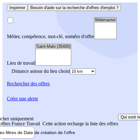
Imprimer
Besoin d'aide sur la recherche d'offres d'emploi ?
Métier, compétence, mot-clé, numéro d'offre
Lieu de travail
Distance autour du lieu choisi
Rechercher
des offres
Créer une alerte
Qui sont n
icher uniquement
 offres France Travail
Cette action recharge la liste des offres
les filtres de
Date de création
de l'offre