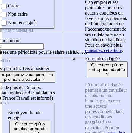
Cap emploi et ses
Cadre
partenaires pour ses
actions concrètes en
Non cadre
faveur du recrutement,
Non renseignée
de l’intégration et de
l’accompagnement de
IRE BRUT MINIMUM
ses collaborateurs en
situation de handicap.
re minimum
Pour en savoir plus,
consultez cet article
.
ssez une périodicité pour le salaire saisi
Entreprise adaptée
NITÉS
Qu'est-ce qu'une
z parmi les 1ers à postuler
entreprise adaptée
?
urquoi serez-vous parmi les
premiers à postuler ?
L'entreprise adaptée
es de plus de 15 jours,
permet à un travailleur
tant moins de 4 candidatures
en situation de
t France Travail est informé)
handicap d'exercer
ICAP
une activité
professionnelle dans
Employeur handi-
des conditions
engagé
adaptées à ses
Qu'est-ce qu'un
capacités. Pour en
employeur handi-
savoir plus,
consultez