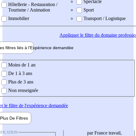
Spectacle
Hôtellerie - Restauration /
Tourisme / Animation
Sport
Immobilier
Transport / Logistique
Appliquer
le filtre du domaine professi
es filtres liés à l'
Expérience
demandée
ience demandée
Moins de 1 an
De 1 à 3 ans
Plus de 3 ans
Non renseignée
er
le filtre de l'expérience demandée
Plus De
Filtres
IFICATION
par France travail,