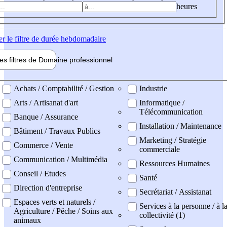
heures
er
le filtre de durée hebdomadaire
les filtres de
Domaine pro
fessionnel
ne professionel
Achats / Comptabilité / Gestion
Industrie
Arts / Artisanat d'art
Informatique /
Télécommunication
Banque / Assurance
Installation / Maintenance
Bâtiment / Travaux Publics
Marketing / Stratégie
Commerce / Vente
commerciale
Communication / Multimédia
Ressources Humaines
Conseil / Etudes
Santé
Direction d'entreprise
Secrétariat / Assistanat
Espaces verts et naturels /
Services à la personne / à l
Agriculture / Pêche / Soins aux
collectivité (1)
animaux