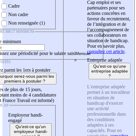
Cap emploi et ses
Cadre
partenaires pour ses
actions concrètes en
Non cadre
faveur du recrutement,
Non renseignée (1)
de l’intégration et de
l’accompagnement de
IRE BRUT MINIMUM
ses collaborateurs en
situation de handicap.
re minimum
Pour en savoir plus,
consultez cet article
.
ssez une périodicité pour le salaire saisi
Entreprise adaptée
NITÉS
Qu'est-ce qu'une
z parmi les 1ers à postuler
entreprise adaptée
?
urquoi serez-vous parmi les
premiers à postuler ?
L'entreprise adaptée
es de plus de 15 jours,
permet à un travailleur
tant moins de 4 candidatures
en situation de
t France Travail est informé)
handicap d'exercer
ICAP
une activité
professionnelle dans
Employeur handi-
des conditions
engagé
adaptées à ses
Qu'est-ce qu'un
capacités. Pour en
employeur handi-
savoir plus,
consultez