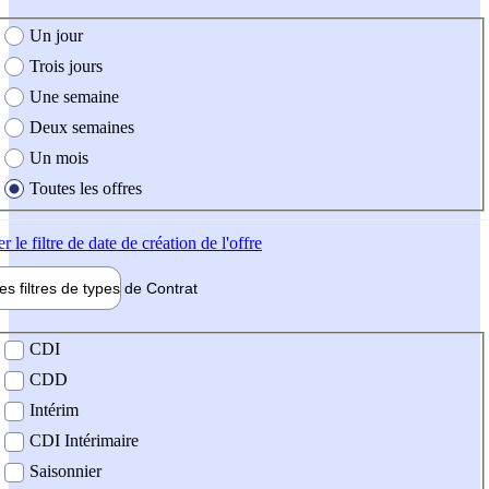
e création de l'offre
Un jour
Trois jours
Une semaine
Deux semaines
Un mois
Toutes les offres
er
le filtre de date de création de l'offre
les filtres de types de
Contrat
de contrat
CDI
CDD
Intérim
CDI Intérimaire
Saisonnier