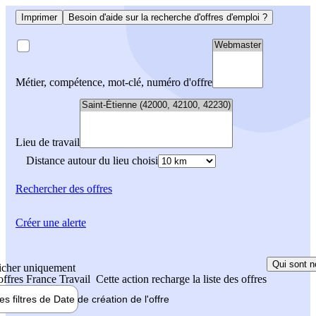
Imprimer
Besoin d'aide sur la recherche d'offres d'emploi ?
Métier, compétence, mot-clé, numéro d'offre
Lieu de travail
Distance autour du lieu choisi
Rechercher
des offres
Créer une alerte
Qui sont n
icher uniquement
 offres France Travail
Cette action recharge la liste des offres
les filtres de
Date de création
de l'offre