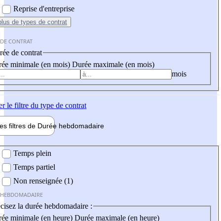
Reprise d'entreprise
plus
de types de contrat
 DE CONTRAT
ée de contrat
ée minimale (en mois)
Durée maximale (en mois)
mois
er
le filtre du type de contrat
les filtres de
Durée hebdo
madaire
 hebdomadaire
Temps plein
Temps partiel
Non renseignée (1)
 HEBDOMADAIRE
cisez la durée hebdomadaire :
ée minimale (en heure)
Durée maximale (en heure)