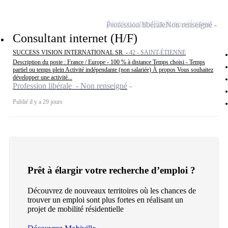
Ajouter cette offre à ma sélection
Profession libérale
Non renseigné
Consultant internet (H/F)
SUCCESS VISION INTERNATIONAL SR -
42 - SAINT-ÉTIENNE
Description du poste : France / Europe - 100 % à distance Temps choisi - Temps
partiel ou temps plein Activité indépendante (non salariée) À propos Vous souhaitez
développer une activité...
Profession libérale - Non renseigné
Publié il y a 29 jours
Prêt à élargir votre recherche d’emploi ?
Découvrez de nouveaux territoires où les chances de
trouver un emploi sont plus fortes en réalisant un
projet de mobilité résidentielle