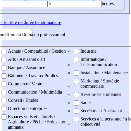
heures
er
le filtre de durée hebdomadaire
les filtres de
Domaine pro
fessionnel
ne professionel
Achats / Comptabilité / Gestion
Industrie
Arts / Artisanat d'art
Informatique /
Télécommunication
Banque / Assurance
Installation / Maintenance
Bâtiment / Travaux Publics
Marketing / Stratégie
Commerce / Vente
commerciale
Communication / Multimédia
Ressources Humaines
Conseil / Etudes
Santé
Direction d'entreprise
Secrétariat / Assistanat
Espaces verts et naturels /
Services à la personne / à l
Agriculture / Pêche / Soins aux
collectivité
animaux