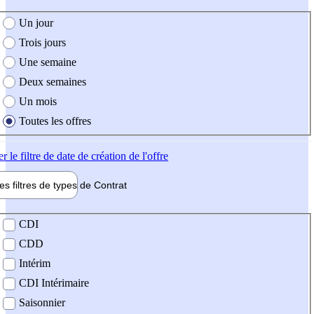
e création de l'offre
Un jour
Trois jours
Une semaine
Deux semaines
Un mois
Toutes les offres
er
le filtre de date de création de l'offre
les filtres de types de
Contrat
de contrat
CDI
CDD
Intérim
CDI Intérimaire
Saisonnier