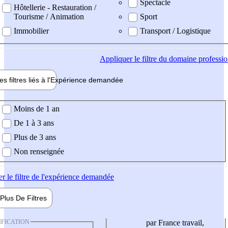
Spectacle
Hôtellerie - Restauration /
Tourisme / Animation
Sport
Immobilier
Transport / Logistique
Appliquer
le filtre du domaine professi
es filtres liés à l'
Expérience
demandée
ience demandée
Moins de 1 an
De 1 à 3 ans
Plus de 3 ans
Non renseignée
er
le filtre de l'expérience demandée
Plus De
Filtres
IFICATION
par France travail,