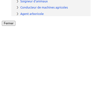
Fermer
Fermer
le détail de l'offre
/
Offre
sur
Offre précéden