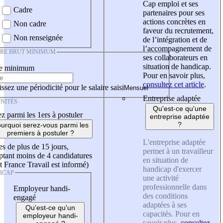
Cap emploi et ses
Cadre
partenaires pour ses
actions concrètes en
Non cadre
faveur du recrutement,
Non renseignée
de l’intégration et de
l’accompagnement de
IRE BRUT MINIMUM
ses collaborateurs en
situation de handicap.
re minimum
Pour en savoir plus,
consultez cet article
.
ssez une périodicité pour le salaire saisi
Entreprise adaptée
NITÉS
Qu'est-ce qu'une
z parmi les 1ers à postuler
entreprise adaptée
?
urquoi serez-vous parmi les
premiers à postuler ?
L'entreprise adaptée
es de plus de 15 jours,
permet à un travailleur
tant moins de 4 candidatures
en situation de
t France Travail est informé)
handicap d'exercer
ICAP
une activité
professionnelle dans
Employeur handi-
des conditions
engagé
adaptées à ses
Qu'est-ce qu'un
capacités. Pour en
employeur handi-
savoir plus,
consultez