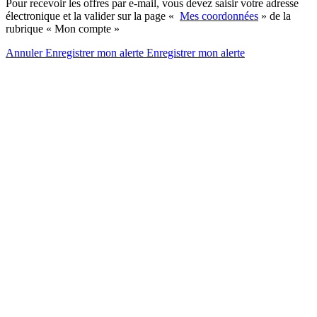
Pour recevoir les offres par e-mail, vous devez saisir votre adresse
électronique et la valider sur la page «
Mes coordonnées
» de la
rubrique « Mon compte »
Annuler
Enregistrer mon alerte
Enregistrer
mon alerte