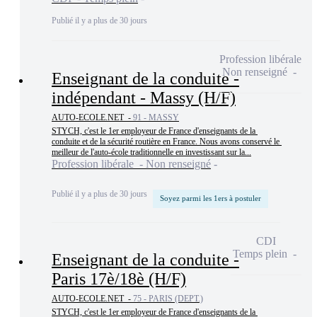
Publié il y a plus de 30 jours
Profession libérale
Non renseigné
Enseignant de la conduite -
indépendant - Massy (H/F)
AUTO-ECOLE.NET -
91 - MASSY
STYCH, c'est le 1er employeur de France d'enseignants de la 
conduite et de la sécurité routière en France. Nous avons conservé le 
meilleur de l'auto-école traditionnelle en investissant sur la...
Profession libérale - Non renseigné
Publié il y a plus de 30 jours
Soyez parmi les 1ers à postuler
CDI
Temps plein
Enseignant de la conduite -
Paris 17è/18è (H/F)
AUTO-ECOLE.NET -
75 - PARIS (DEPT.)
STYCH, c'est le 1er employeur de France d'enseignants de la 