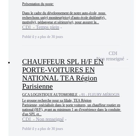
Présentation du poste:

Dans le cadre du développement de notre auto-école, nous 
recherchons un(e) moniteur(trice) d'auto-école diplômé(e), 
motivé(e), pédagogue et sérieux(se), pour assurer la...
CDI - Temps plein
Publié il y a plus de 30 jours
CDI
Non renseigné
CHAUFFEUR SPL H/F EN
PORTE-VOITURES EN
NATIONAL TEA Région
Parisienne
GCA LOGISTIQUE AUTOMOBILE -
91 - FLEURY-MÉROGIS
Le groupe recherche pour sa filiale, TEA Région

Parisienne, spécialisée dans le porte voitures, un chauffeur routier en

national (H/F), ayant au minimum 1 an d'expérience dans la conduite 
d'un SPL et...
CDI - Non renseigné
Publié il y a plus de 30 jours