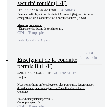
sécurité routièr (H/F)
LES JARDINS D'ARGENTEUIL -
95 - ARGENTEUIL
Permis Académie, auto-école située à Argenteuil (95), recrute un(e) 

enseignant(e) de la conduite et de la sécurité routière (ECSR).

Missions principales :

- Dispenser des leçons de conduite sur...
CDI - Temps plein
Publié il y a plus de 30 jours
CDI
Temps plein
Enseignant de la conduite
permis B (H/F)
SAINT LOUIS CONDUITE -
78 - VERSAILLES
Bonjour,

Nous recherchons un(e) collègue en plus pour suivre l'augmentation 
de la demande , sur notre agence de Versailles - Saint Louis 
Conduite.

Poste d'enseignement permis B

Cours pratiques, rdv...
CDI - Temps plein