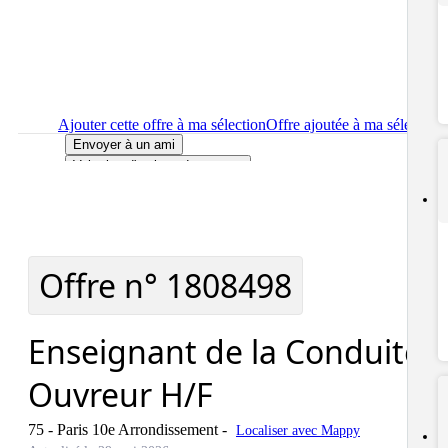
Ajouter cette offre à ma sélection
Offre ajoutée à ma sélection
Envoyer à un ami
Voir plus d'options de partage
Imprimer
le détail de l'offre Enseignant de la Conduite -
Ouvreur H/F
Localiser
le lieu de travail de l'offre Enseignant de la Conduite 
Ouvreur H/F
Signaler cette offre
Offre n°
1808498
Enseignant de la Conduite -
Ouvreur H/F
75 - Paris 10e Arrondissement
-
Localiser avec Mappy