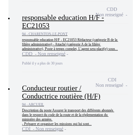
CDD
Non renseigné
responsable education H/F -
EC21053
94 - CHARENTON-LE-PONT
responsable education H/F - EC21053 Rédacteur (catégorie B de la 
filière administrative) - Attaché (catégorie A de la filière 
administrative), Poste à temps complet, L’agent sera placé(e) sous...
CDD - Non renseigné
Publié il y a plus de 30 jours
CDI
Non renseigné
Conducteur routier /
Conductrice routière (H/F)
94 - ARCUEIL
Description du poste Assurer le transport des différents abonnés 
dans le respect du code de la route et de la règlementation du 
ministère des armées.

- Préparer et organiser les missions qui lui sont...
CDI - Non renseigné