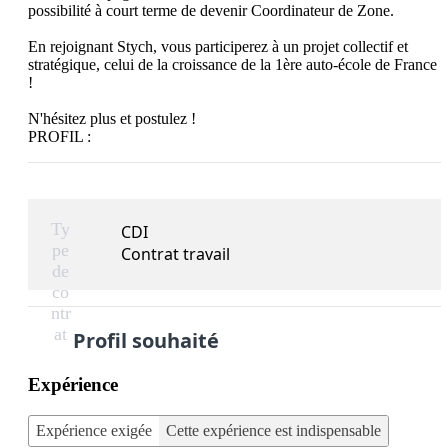
possibilité à court terme de devenir Coordinateur de Zone.

En rejoignant Stych, vous participerez à un projet collectif et 
stratégique, celui de la croissance de la 1ère auto-école de France 
!

N'hésitez plus et postulez !

PROFIL :
Ty
CDI
pe
Contrat travail
de
co
ntr
at
Profil souhaité
Expérience
Expérience exigée
Cette expérience est indispensable