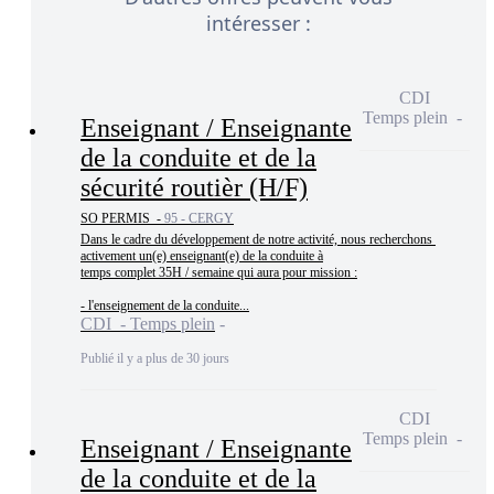
intéresser :
CDI
Temps plein
Enseignant / Enseignante
de la conduite et de la
sécurité routièr (H/F)
SO PERMIS -
95 - CERGY
Dans le cadre du développement de notre activité, nous recherchons 
activement un(e) enseignant(e) de la conduite à

temps complet 35H / semaine qui aura pour mission :

- l'enseignement de la conduite...
CDI - Temps plein
Publié il y a plus de 30 jours
CDI
Temps plein
Enseignant / Enseignante
de la conduite et de la