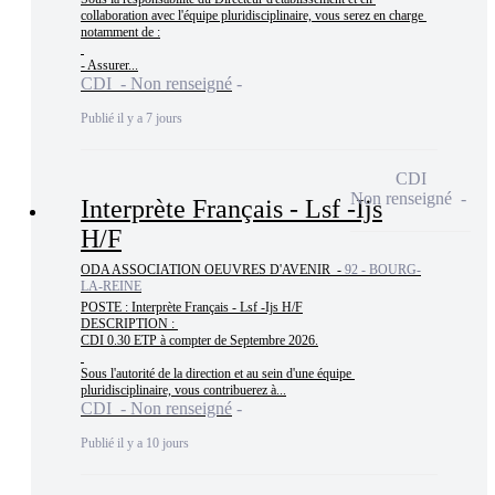
collaboration avec l'équipe pluridisciplinaire, vous serez en charge 
notamment de :

- Assurer...
CDI - Non renseigné
Publié il y a 7 jours
CDI
Non renseigné
Interprète Français - Lsf -Ijs
H/F
ODA ASSOCIATION OEUVRES D'AVENIR -
92 - BOURG-
LA-REINE
POSTE : Interprète Français - Lsf -Ijs H/F

DESCRIPTION : 

CDI 0.30 ETP à compter de Septembre 2026.

Sous l'autorité de la direction et au sein d'une équipe 
pluridisciplinaire, vous contribuerez à...
CDI - Non renseigné
Publié il y a 10 jours