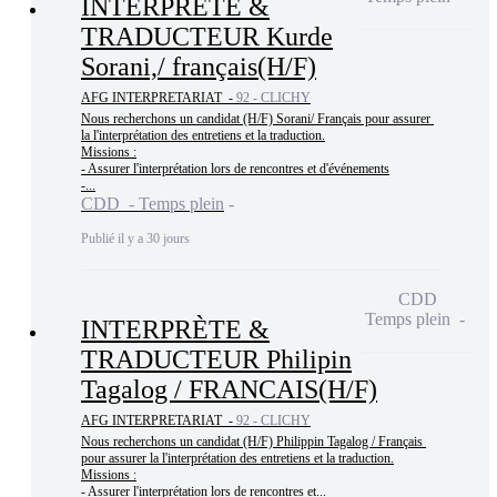
INTERPRÈTE &
TRADUCTEUR Kurde
Sorani,/ français(H/F)
AFG INTERPRETARIAT -
92 - CLICHY
Nous recherchons un candidat (H/F) Sorani/ Français pour assurer 
la l'interprétation des entretiens et la traduction.

Missions :

- Assurer l'interprétation lors de rencontres et d'événements

-...
CDD - Temps plein
Publié il y a 30 jours
CDD
Temps plein
INTERPRÈTE &
TRADUCTEUR Philipin
Tagalog / FRANCAIS(H/F)
AFG INTERPRETARIAT -
92 - CLICHY
Nous recherchons un candidat (H/F) Philippin Tagalog / Français 
pour assurer la l'interprétation des entretiens et la traduction.

Missions :

- Assurer l'interprétation lors de rencontres et...