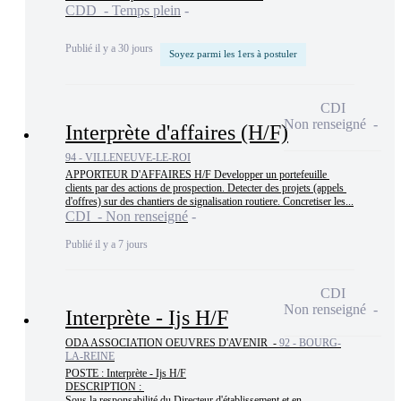
CDD - Temps plein
Publié il y a 30 jours
Soyez parmi les 1ers à postuler
CDI
Non renseigné
Interprète d'affaires (H/F)
94 - VILLENEUVE-LE-ROI
APPORTEUR D'AFFAIRES H/F Developper un portefeuille 
clients par des actions de prospection. Detecter des projets (appels 
d'offres) sur des chantiers de signalisation routiere. Concretiser les...
CDI - Non renseigné
Publié il y a 7 jours
CDI
Non renseigné
Interprète - Ijs H/F
ODA ASSOCIATION OEUVRES D'AVENIR -
92 - BOURG-
LA-REINE
POSTE : Interprète - Ijs H/F

DESCRIPTION : 

Sous la responsabilité du Directeur d'établissement et en 