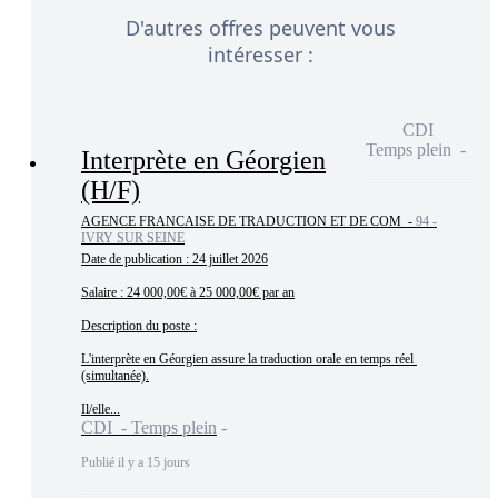
D'autres offres peuvent vous
intéresser :
CDI
Temps plein
Interprète en Géorgien
(H/F)
AGENCE FRANCAISE DE TRADUCTION ET DE COM -
94 -
IVRY SUR SEINE
Date de publication : 24 juillet 2026

Salaire : 24 000,00€ à 25 000,00€ par an

Description du poste :

L'interprète en Géorgien assure la traduction orale en temps réel 
(simultanée).

Il/elle...
CDI - Temps plein
Publié il y a 15 jours