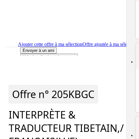
Ajouter cette offre à ma sélection
Offre ajoutée à ma sélection
Envoyer à un ami
Voir plus d'options de partage
Imprimer
le détail de l'offre INTERPRÈTE & TRADUCTEUR
TIBETAIN,/ FRANCAIS(H/F)
Localiser
le lieu de travail de l'offre INTERPRÈTE &
TRADUCTEUR TIBETAIN,/ FRANCAIS(H/F)
Signaler cette offre
Offre n°
205KBGC
INTERPRÈTE &
TRADUCTEUR TIBETAIN,/