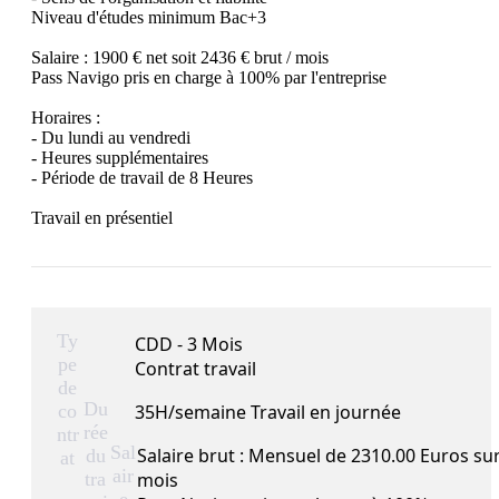
Niveau d'études minimum Bac+3

Salaire : 1900 € net soit 2436 € brut / mois

Pass Navigo pris en charge à 100% par l'entreprise

Horaires :

- Du lundi au vendredi

- Heures supplémentaires

- Période de travail de 8 Heures

Travail en présentiel

Ty
CDD - 3 Mois
pe
Contrat travail
de
Du
co
35H/semaine Travail en journée
rée
ntr
Sal
Salaire brut : Mensuel de 2310.00 Euros su
du
at
air
tra
mois