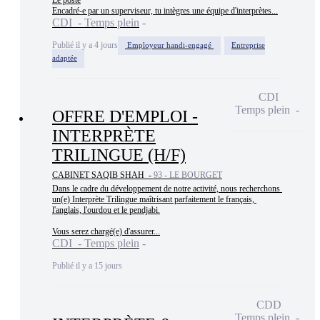
Le poste

Encadré-e par un superviseur, tu intègres une équipe d'interprètes...
CDI - Temps plein
Publié il y a 4 jours
Employeur handi-engagé
Entreprise
adaptée
CDI
Temps plein
OFFRE D'EMPLOI -
INTERPRÈTE
TRILINGUE (H/F)
CABINET SAQIB SHAH -
93 - LE BOURGET
Dans le cadre du développement de notre activité, nous recherchons 
un(e) Interprète Trilingue maîtrisant parfaitement le français, 
l'anglais, l'ourdou et le pendjabi.

Vous serez chargé(e) d'assurer...
CDI - Temps plein
Publié il y a 15 jours
CDD
Temps plein