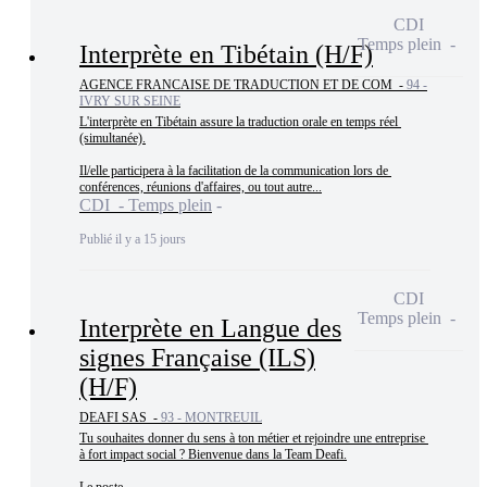
CDI
Temps plein
Interprète en Tibétain (H/F)
AGENCE FRANCAISE DE TRADUCTION ET DE COM -
94 -
IVRY SUR SEINE
L'interprète en Tibétain assure la traduction orale en temps réel 
(simultanée).

Il/elle participera à la facilitation de la communication lors de 
conférences, réunions d'affaires, ou tout autre...
CDI - Temps plein
Publié il y a 15 jours
CDI
Temps plein
Interprète en Langue des
signes Française (ILS)
(H/F)
DEAFI SAS -
93 - MONTREUIL
Tu souhaites donner du sens à ton métier et rejoindre une entreprise 
à fort impact social ? Bienvenue dans la Team Deafi.
