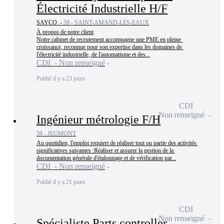
Électricité Industrielle H/F
SAYCO -
59 - SAINT-AMAND-LES-EAUX
À propos de notre client

Notre cabinet de recrutement accompagne une PME en pleine 
croissance, reconnue pour son expertise dans les domaines de 
l'électricité industrielle, de l'automatisme et des...
CDI - Non renseigné
Publié il y a 23 jours
CDI
Non renseigné
Ingénieur métrologie F/H
59 - JEUMONT
Au quotidien, l'emploi requiert de réaliser tout ou partie des activités 
significatives suivantes :Réaliser et assurer la gestion de la 
documentation générale d'étalonnage et de vérification par...
CDI - Non renseigné
Publié il y a 21 jours
CDI
Non renseigné
Spécialiste Parts controller