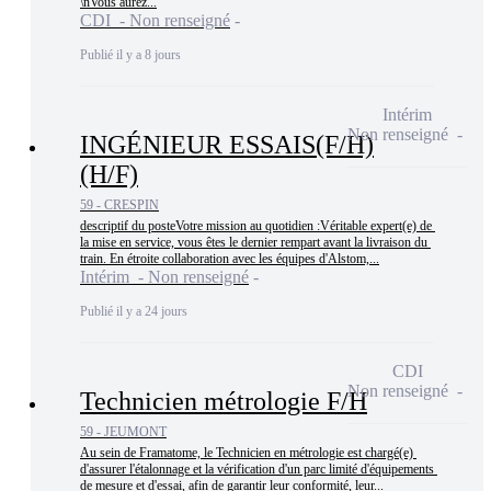
\nVous aurez...
CDI - Non renseigné
Publié il y a 8 jours
Intérim
Non renseigné
INGÉNIEUR ESSAIS(F/H)
(H/F)
59 - CRESPIN
descriptif du posteVotre mission au quotidien :Véritable expert(e) de 
la mise en service, vous êtes le dernier rempart avant la livraison du 
train. En étroite collaboration avec les équipes d'Alstom,...
Intérim - Non renseigné
Publié il y a 24 jours
CDI
Non renseigné
Technicien métrologie F/H
59 - JEUMONT
Au sein de Framatome, le Technicien en métrologie est chargé(e) 
d'assurer l'étalonnage et la vérification d'un parc limité d'équipements 
de mesure et d'essai, afin de garantir leur conformité, leur...