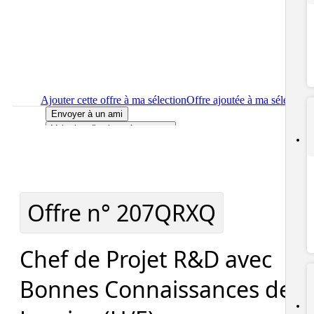
Ajouter cette offre à ma sélection
Offre ajoutée à ma sélection
Envoyer à un ami
Voir plus d'options de partage
Imprimer
le détail de l'offre Chef de Projet R&D avec Bonnes
Connaissances des Levains (H/F)
Localiser
le lieu de travail de l'offre Chef de Projet R&D avec
Bonnes Connaissances des Levains (H/F)
Signaler cette offre
Offre n°
207QRXQ
Chef de Projet R&D avec
Bonnes Connaissances des