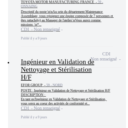
TOYOTA MOTOR MANUFACTURING FRANCE -
59 -
ONNAING
Descriptif du poste:\n\nAu sein du département Maintenance 
Assemblage, vous rejoignez une équipe composée de 7 personnes et 
êtes rattaché(e) au Manager de l'atelier.\nVous aurez comme 
missions :\n*...
CDI - Non renseigné
Publié il y a 9 jours
CDI
Non renseigné
Ingénieur en Validation de
Nettoyage et Stérilisation
H/F
EFOR GROUP -
59 - NORD
POSTE : Ingénieur en Validation de Nettoyage et Stérilisation H/F

DESCRIPTION : 

En tant qu'Ingénieur en Validation de Nettoyage et Stérilisation, 
vous serez au coeur des activités de conformité et...
CDI - Non renseigné
Publié il y a 9 jours