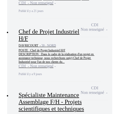
CDI - Non renseigné
Publié il y a 21 jours
CDI
Non renseigné
Chef de Projet Industriel
H/F
DAVRICOURT -
59 - NORD
POSTE : Chef de Projet Industriel H/F

DESCRIPTION : Dans le cadre de la réalisation d'un projet en 
assistance technique, nous recherchons un(e) Chef de Projet 
Industriel pour l'un de nos clients du...
CDI - Non renseigné
Publié il y a 9 jours
CDI
Non renseigné
Spécialiste Maintenance
Assemblage F/H - Projets
scientifiques et techniques