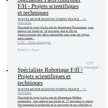
F/H - Projets scientifiques
et techniques
TOYOTA MOTOR MANUFACTURING FRANCE -
59 -
ONNAING
Descriptif du poste:\n\nAu sein du département Procurement, vous 
intégrez une équipe de  24 personnes dont le rôle est 
d'approvisionner des pièces automobiles pour notre site.\nVous 
aurez comme...
CDI - Non renseigné
Publié il y a 8 jours
CDI
Non renseigné
Spécialiste Robotique F/H -
Projets scientifiques et
techniques
TOYOTA MOTOR MANUFACTURING FRANCE -
59 -
ONNAING
Descriptif du poste:\n\nAu sein du département Welding 
engineering,  vous intégrez une équipe de  27 personnes en charge 
d'accompagner la production de la carrosserie de nos véhicules.\n 