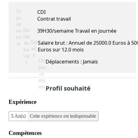
Ty
CDI
pe
Contrat travail
de
Du
co
39H30/semaine Travail en journée
rée
ntr
Sal
Salaire brut : Annuel de 25000.0 Euros à 50
du
at
air
tra
Euros sur 12.0 mois
e
vai
Dé
Déplacements : Jamais
l
pla
ce
me
nts
Profil souhaité
Expérience
5 An(s)
Cette expérience est indispensable
Compétences