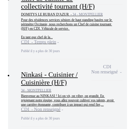
collectivité tournant (H/F)
DOMITYS LE RUBAN D'AZUR -
34 - MONTPELLIER
Pour des résidences services séniors de haut standing basées sur le 
périmètre Occitanie, nous recherchons un Chef de cuisine tournant 
(H/F) en CDI. Véhicule de service. 

En tant que chef de la...
CDI - Temps plein
Publié il y a plus de 30 jours
CDI
Non renseigné
Ninkasi - Cuisinier /
Cuisinière (H/F)
34 - MONTPELLIER
Bienvenue au NINKASI ! Ici on vit, on vibre, on grandit. En 
rejoignant notre équipe, vous allez pouvoir cultiver vos talents, avoir 
une carrière étonnante, contribuer à un impact qui rend fier,...
CDI - Non renseigné
Publié il y a plus de 30 jours