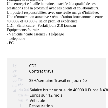
Une entreprise à taille humaine, attachée à la qualité de ses 
prestations et à la proximité avec ses clients et collaborateurs.

Un poste à responsabilités, avec une réelle marge d'initiative.

Une rémunération attractive : rémunération brute annuelle entre 
40 000€ et 43 000 €, selon profil et expérience.

CDI - Statut cadre - Forfait jours 218 jours/an 

Equipements fournis: 

- Véhicule / carte essence / Télépéage

- Téléphone 

- PC
Ty
CDI
pe
Contrat travail
de
Du
co
35H/semaine Travail en journée
rée
ntr
Sal
Salaire brut : Annuel de 40000.0 Euros à 43
du
at
air
tra
Euros sur 12 mois
e
vai
Véhicule
l
Restauration