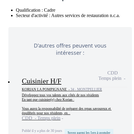
Qualification :
Cadre
Secteur d'activité :
Autres services de restauration n.c.a.
D'autres offres peuvent vous
intéresser :
CDD
Temps plein
Cuisinier H/F
KORIAN LA POMPIGNANE -
34 - MONTPELLIER
Développez tous vos talents aux côtés de nos résidents

En tant que cuisinier(e) chez Korian :

Vous aurez la responsabilité de préparer des repas savoureux et 
équilibrés pour nos résidents, en...
CDD - Temps plein
Publié il y a plus de 30 jours
Soyez parmi les 1ers à postuler