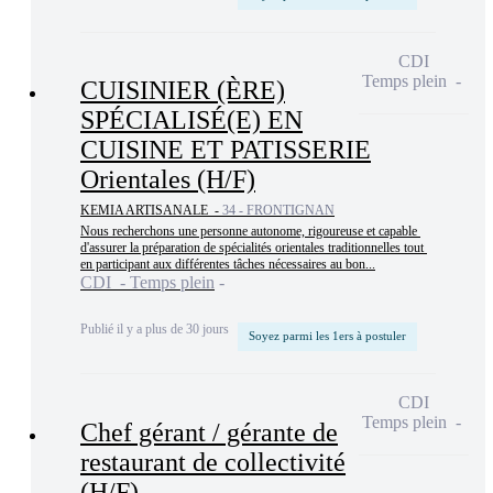
CDI
Temps plein
CUISINIER (ÈRE)
SPÉCIALISÉ(E) EN
CUISINE ET PATISSERIE
Orientales (H/F)
KEMIA ARTISANALE -
34 - FRONTIGNAN
Nous recherchons une personne autonome, rigoureuse et capable 
d'assurer la préparation de spécialités orientales traditionnelles tout 
en participant aux différentes tâches nécessaires au bon...
CDI - Temps plein
Publié il y a plus de 30 jours
Soyez parmi les 1ers à postuler
CDI
Temps plein
Chef gérant / gérante de
restaurant de collectivité
(H/F)