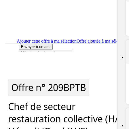
Ajouter cette offre à ma sélection
Offre ajoutée à ma sélection
Envoyer à un ami
Voir plus d'options de partage
Imprimer
le détail de l'offre Chef de secteur restauration
collective (H/F) Hérault/Gard (H/F)
Localiser
le lieu de travail de l'offre Chef de secteur restauratio
collective (H/F) Hérault/Gard (H/F)
Signaler cette offre
Offre n°
209BPTB
Chef de secteur
restauration collective (H/F)