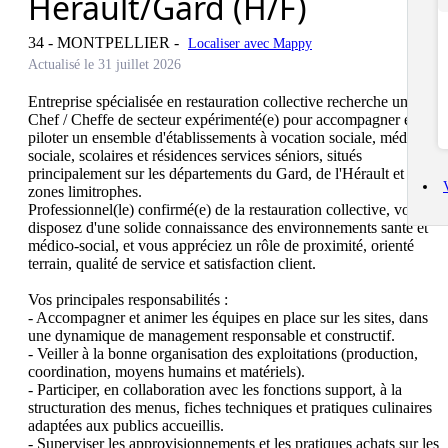
Hérault/Gard (H/F)
34 - MONTPELLIER
-
Localiser avec Mappy
Actualisé le 31 juillet 2026
Entreprise spécialisée en restauration collective recherche un(e) 
Chef / Cheffe de secteur expérimenté(e) pour accompagner et 
piloter un ensemble d'établissements à vocation sociale, médico-
sociale, scolaires et résidences services séniors, situés 
principalement sur les départements du Gard, de l'Hérault et 
zones limitrophes.

Professionnel(le) confirmé(e) de la restauration collective, vous 
disposez d'une solide connaissance des environnements santé et 
médico-social, et vous appréciez un rôle de proximité, orienté 
terrain, qualité de service et satisfaction client.

Vos principales responsabilités :

- Accompagner et animer les équipes en place sur les sites, dans 
une dynamique de management responsable et constructif.

- Veiller à la bonne organisation des exploitations (production, 
coordination, moyens humains et matériels).

- Participer, en collaboration avec les fonctions support, à la 
structuration des menus, fiches techniques et pratiques culinaires 
adaptées aux publics accueillis.

- Superviser les approvisionnements et les pratiques achats sur les 