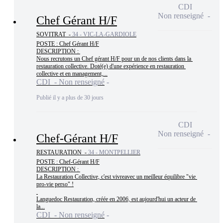
CDI
Non renseigné
Chef Gérant H/F
SOVITRAT -
34 - VIC-LA-GARDIOLE
POSTE : Chef Gérant H/F

DESCRIPTION : 

Nous recrutons un Chef gérant H/F pour un de nos clients dans la 
restauration collective. Doté(e) d'une expérience en restauration 
collective et en management,...
CDI - Non renseigné
Publié il y a plus de 30 jours
CDI
Non renseigné
Chef-Gérant H/F
RESTAURATION -
34 - MONTPELLIER
POSTE : Chef-Gérant H/F

DESCRIPTION : 

La Restauration Collective, c'est vivreavec un meilleur équilibre "vie 
pro-vie perso" !

Languedoc Restauration, créée en 2006, est aujourd'hui un acteur de 
la...
CDI - Non renseigné