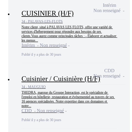
Intérim
Non renseigné
CUISINIER (H/F)
34 - PALAVAS-LES-FLOTS
Notre client, situé à PALAVAS LES FLOTS, offre une variété de 
services d'hébergement pour répondre aux besoins de ses 
clients.Vous aurez comme principales tâches : - Élaborer et actualiser 
les menus...
Intérim - Non renseigné
Publié il y a plus de 30 jours
CDD
Non renseigné
Cuisinier / Cuisinière (H/F)
34 - MAUGUIO
THEDRA, marque du Groupe Interaction, est le spécialiste de 
l'emploi en hôtellerie, restauration et événementiel au travers de ses 
16 agences spécialisées. Notre expertise dans ces domaines et 
notre...
CDD - Non renseigné
Publié il y a plus de 30 jours