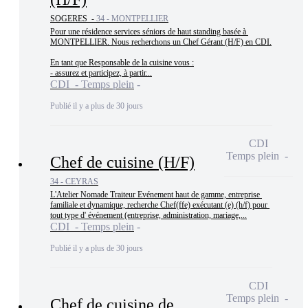
SOGERES -
34 - MONTPELLIER
Pour une résidence services séniors de haut standing basée à 
MONTPELLIER. Nous recherchons un Chef Gérant (H/F) en CDI.

En tant que Responsable de la cuisine vous :

- assurez et participez, à partir...
CDI - Temps plein
Publié il y a plus de 30 jours
CDI
Temps plein
Chef de cuisine (H/F)
34 - CEYRAS
L'Atelier Nomade Traiteur Evénement haut de gamme, entreprise 
familiale et dynamique, recherche Chef(ffe) exécutant (e) (h/f) pour 
tout type d' événement (entreprise, administration, mariage,...
CDI - Temps plein
Publié il y a plus de 30 jours
CDI
Temps plein
Chef de cuisine de