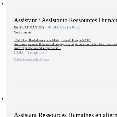
Assistant / Assistante Ressources Huma
RATP CAP MANTOIS -
78 - MANTES LA JOLIE
Nous sommes.

.RATP Cap Île-de-France, une filiale privée du Groupe RATP.

Nous transportons 30 millions de voyageurs chaque année sur le territoire francilien.
Notre expertise s'étend sur plusieurs...
CDD - Temps plein
Publié il y a plus de 30 jours
Assistant Ressources Humaines en alter