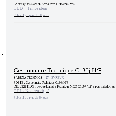
En tant qu'assistant en Ressources Humaines, vos...
CDD - Temps plein
Publié il y a plus de 30 jours
Gestionnaire Technique C130j H/F
SABENA TECHNICS -
27 - ÉVREUX
POSTE : Gestionnaire Technique C130j H/F

DESCRIPTION : Le Gestionnaire Technique MCO C130J (h/f) a pour mission sur la 
CDI - Non renseigné
Publié il y a plus de 30 jours