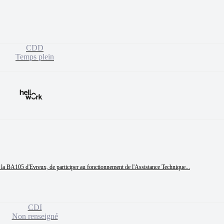
CDD
Temps plein
BA105 d'Evreux, de participer au fonctionnement de l'Assistance Technique...
CDI
Non renseigné