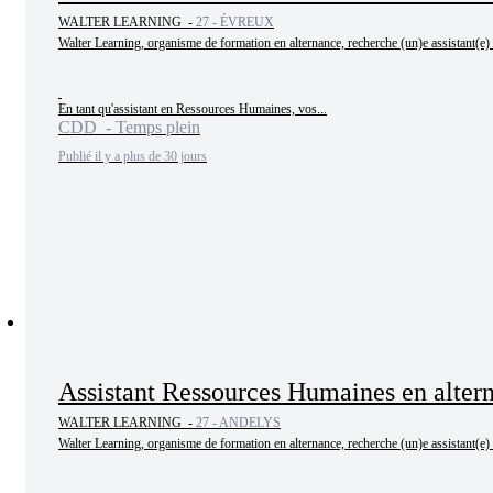
WALTER LEARNING -
27 - ÉVREUX
Walter Learning, organisme de formation en alternance, recherche (un)e assistant(e)
En tant qu'assistant en Ressources Humaines, vos...
CDD - Temps plein
Publié il y a plus de 30 jours
Assistant Ressources Humaines en alter
WALTER LEARNING -
27 - ANDELYS
Walter Learning, organisme de formation en alternance, recherche (un)e assistant(e)