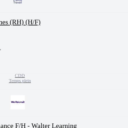
ines (RH) (H/F)


CDD
Temps plein
nance F/H - Walter Learning