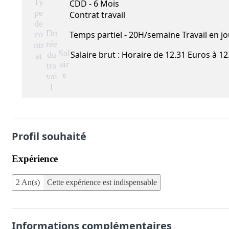
Ty
CDD - 6 Mois
pe
Contrat travail
de
Du
co
Temps partiel - 20H/semaine Travail en j
rée
ntr
Sal
Salaire brut : Horaire de 12.31 Euros à 1
du
at
air
tra
e
vai
l
Profil souhaité
Expérience
2 An(s)
Cette expérience est indispensable
Informations complémentaires