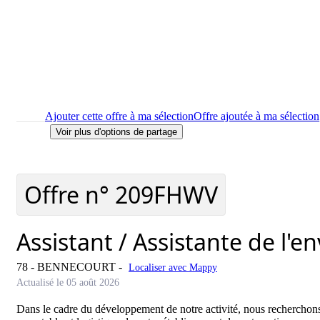
Ajouter cette offre à ma sélection
Offre ajoutée à ma sélection
Voir plus d'options de partage
Imprimer
le détail de l'offre Assistant / Assistante de l'environ
Localiser
le lieu de travail de l'offre Assistant / Assistante de 
Signaler cette offre
Offre n°
209FHWV
Assistant / Assistante de l'e
78 - BENNECOURT
-
Localiser avec Mappy
Actualisé le 05 août 2026
Dans le cadre du développement de notre activité, nous recherchons u