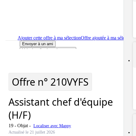
Ajouter cette offre à ma sélection
Offre ajoutée à ma sélection
Envoyer à un ami
Voir plus d'options de partage
Imprimer
le détail de l'offre Assistant chef d'équipe (H/F)
Localiser
le lieu de travail de l'offre Assistant chef d'équipe
(H/F)
Signaler cette offre
Offre n°
210VYFS
Assistant chef d'équipe
(H/F)
19 - Objat
-
Localiser avec Mappy
Actualisé le 21 juillet 2026