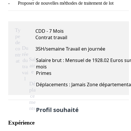
-       Proposer de nouvelles méthodes de traitement de lot
Ty
CDD - 7 Mois
pe
Contrat travail
de
Du
co
35H/semaine Travail en journée
rée
ntr
Sal
Salaire brut : Mensuel de 1928.02 Euros su
du
at
air
tra
mois
e
vai
Primes
l
Dé
Déplacements : Jamais Zone départementa
pla
ce
me
nts
Profil souhaité
Expérience