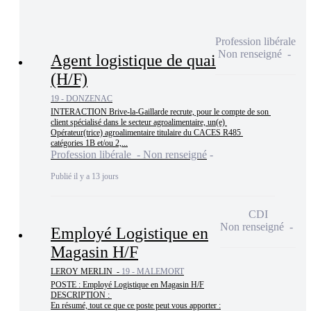
Profession libérale
Non renseigné
Agent logistique de quai
(H/F)
19 - DONZENAC
INTERACTION Brive-la-Gaillarde recrute, pour le compte de son 
client spécialisé dans le secteur agroalimentaire, un(e) 
Opérateur(trice) agroalimentaire titulaire du CACES R485 
catégories 1B et/ou 2,...
Profession libérale - Non renseigné
Publié il y a 13 jours
CDI
Non renseigné
Employé Logistique en
Magasin H/F
LEROY MERLIN -
19 - MALEMORT
POSTE : Employé Logistique en Magasin H/F

DESCRIPTION : 

En résumé, tout ce que ce poste peut vous apporter :
