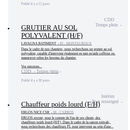
Publié il y a 12 jours
CDD
Temps plein
GRUTIER AU SOL
POLYVALENT (H/F)
LAVAGNA BATIMENT -
83 - MONTAUROUX
Dans le cadre de nos chantiers, nous recherchons un grutier au sol 
polyvalent, capable d'intervenir également en tant qu'aide coffreur ou 
manœuvre selon les besoins du chantier.

Vos missions...
CDD - Temps plein
Publié il y a 30 jours
Intérim
Non renseigné
Chauffeur poids lourd (F/H)
ERGOS NICE CSR -
06 - CARROS
ERGOS recrute, pour le compte de l'un de ses clients, des 
chauffeurs poids lourd (H/F). Dans le cadre de la saison estivale, 
nous recherchons des chauffeurs PL pour intervenir au sein d'une...