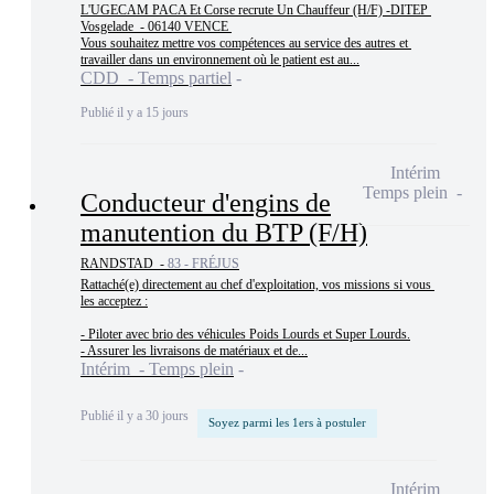
L'UGECAM PACA Et Corse recrute Un Chauffeur (H/F) -DITEP 
Vosgelade  - 06140 VENCE 

Vous souhaitez mettre vos compétences au service des autres et 
travailler dans un environnement où le patient est au...
CDD - Temps partiel
Publié il y a 15 jours
Intérim
Temps plein
Conducteur d'engins de
manutention du BTP (F/H)
RANDSTAD -
83 - FRÉJUS
Rattaché(e) directement au chef d'exploitation, vos missions si vous 
les acceptez :

- Piloter avec brio des véhicules Poids Lourds et Super Lourds.

- Assurer les livraisons de matériaux et de...
Intérim - Temps plein
Publié il y a 30 jours
Soyez parmi les 1ers à postuler
Intérim