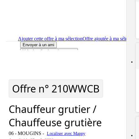
Ajouter cette offre à ma sélection
Offre ajoutée à ma sélection
Envoyer à un ami
Voir plus d'options de partage
Imprimer
le détail de l'offre Chauffeur grutier / Chauffeuse
grutière
Localiser
le lieu de travail de l'offre Chauffeur grutier /
Chauffeuse grutière
Signaler cette offre
Offre n°
210WWCB
Chauffeur grutier /
Chauffeuse grutière
06 - MOUGINS
-
Localiser avec Mappy