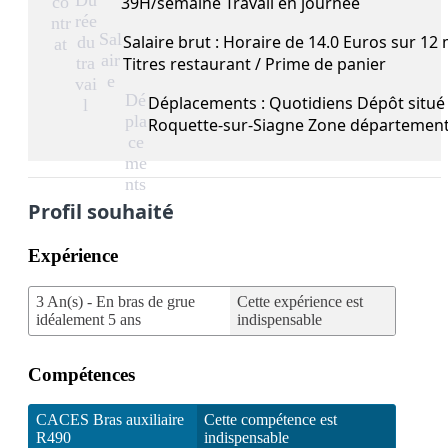
Du
co
39H/semaine Travail en journée
rée
ntr
Sal
Salaire brut : Horaire de 14.0 Euros sur 12
du
at
air
tra
Titres restaurant / Prime de panier
e
vai
Dé
Déplacements : Quotidiens Dépôt situé 
l
pla
Roquette-sur-Siagne Zone département
ce
me
nts
Profil souhaité
Expérience
3 An(s) - En bras de grue
Cette expérience est
idéalement 5 ans
indispensable
Compétences
CACES Bras auxiliaire
Cette compétence est
R490
indispensable