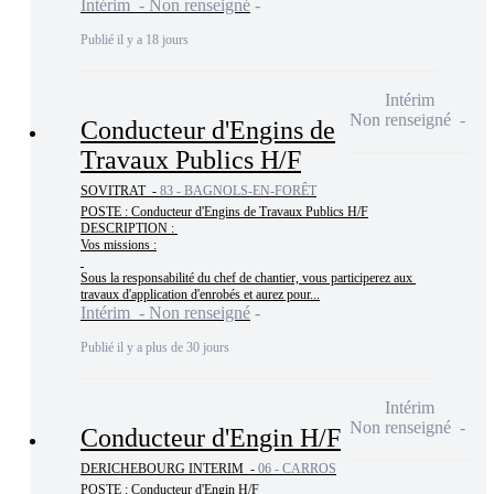
Intérim - Non renseigné
Publié il y a 18 jours
Intérim
Non renseigné
Conducteur d'Engins de
Travaux Publics H/F
SOVITRAT -
83 - BAGNOLS-EN-FORÊT
POSTE : Conducteur d'Engins de Travaux Publics H/F

DESCRIPTION : 

Vos missions :

Sous la responsabilité du chef de chantier, vous participerez aux 
travaux d'application d'enrobés et aurez pour...
Intérim - Non renseigné
Publié il y a plus de 30 jours
Intérim
Non renseigné
Conducteur d'Engin H/F
DERICHEBOURG INTERIM -
06 - CARROS
POSTE : Conducteur d'Engin H/F
