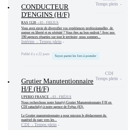
Temps plein
CONDUCTEUR
D'ENGINS (H/F)
RAS 1120 -
83 - FREJUS
Vous avez envie de diversifier vos expériences professionnelles, de 
gagner en liberté et en sérénité ? Vous êtes au bon endroit ! Avec nos 
190 agences réparties sur tout le territoire, nous sommes...
Intérim - Temps plein
Publié il y a 22 jours
Soyez parmi les 1ers à postuler
CDI
Temps plein
Grutier Manutentionnaire
H/F (H/F)
UPERIO FRANCE -
83 - FRÉJUS
Nous recherchons notre futur(e) Grutier Manutentionnaire F/H en 
CDI rattaché(e) à notre agence de Fréjus (83).

Le Grutier manutentionnaire a pour mission le déplacement du 
matériel du parc vers les...
CDI - Temps plein