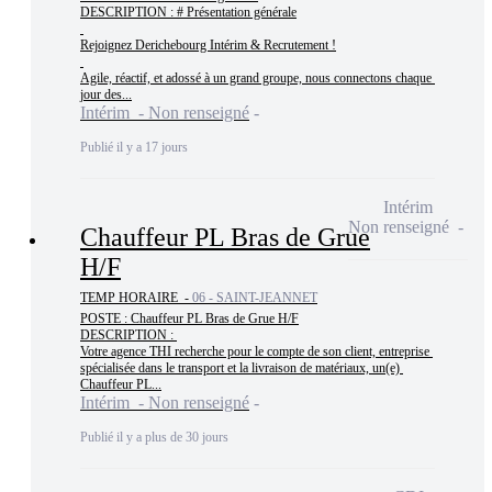
DESCRIPTION : # Présentation générale

Rejoignez Derichebourg Intérim & Recrutement !

Agile, réactif, et adossé à un grand groupe, nous connectons chaque 
jour des...
Intérim - Non renseigné
Publié il y a 17 jours
Intérim
Non renseigné
Chauffeur PL Bras de Grue
H/F
TEMP HORAIRE -
06 - SAINT-JEANNET
POSTE : Chauffeur PL Bras de Grue H/F

DESCRIPTION : 

Votre agence THI recherche pour le compte de son client, entreprise 
spécialisée dans le transport et la livraison de matériaux, un(e) 
Chauffeur PL...
Intérim - Non renseigné
Publié il y a plus de 30 jours