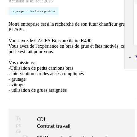
Actualisé le 05 août 2026
Soyez parmi les 1ers à postuler
Notre entreprise est à la recherche de son futur chauffeur grutier 
PL/SPL.

Vous avez le CACES Bras auxiliaire R490.

Vous avez de l'expérience en bras de grue et êtes motivés, ce 
poste est fait pour vous.

Vos missions:

-Utilisation de petits camions bras

- intervention sur des accès compliqués

- grutage

- vitrage

- utilisation de grues araignées
Ty
CDI
pe
Contrat travail
de