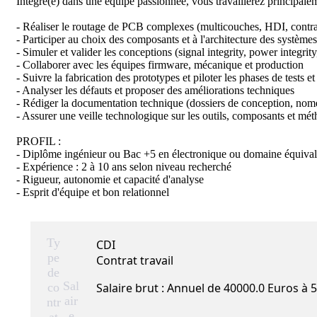
Intégré(e) dans une équipe passionnée, vous travaillerez principalem
- Réaliser le routage de PCB complexes (multicouches, HDI, cont
- Participer au choix des composants et à l'architecture des systèmes
- Simuler et valider les conceptions (signal integrity, power integrity
- Collaborer avec les équipes firmware, mécanique et production

- Suivre la fabrication des prototypes et piloter les phases de tests et 
- Analyser les défauts et proposer des améliorations techniques

- Rédiger la documentation technique (dossiers de conception, nomenc
- Assurer une veille technologique sur les outils, composants et mét
PROFIL : 

- Diplôme ingénieur ou Bac +5 en électronique ou domaine équivale
- Expérience : 2 à 10 ans selon niveau recherché

- Rigueur, autonomie et capacité d'analyse

- Esprit d'équipe et bon relationnel
Ty
CDI
pe
Contrat travail
de
Sal
co
Salaire brut : Annuel de 40000.0 Euros à 
air
ntr
e