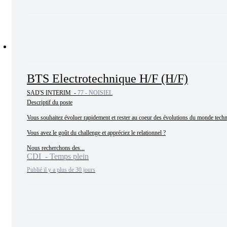
BTS Electrotechnique H/F (H/F)
SAD'S INTERIM -
77 - NOISIEL
Descriptif du poste

Vous souhaitez évoluer rapidement et rester au coeur des évolutions du monde techn
Vous avez le goût du challenge et appréciez le relationnel ?

Nous recherchons des...
CDI - Temps plein
Publié il y a plus de 30 jours