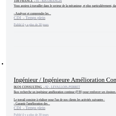
TIM FRANCE -
91 - RIS-ORANGIS
Vous aspirez à travailler dans le secteur de la mécanique, et plus particulièrement, d
- Analyser et comprendre les...
CDI - Temps plein
Publié il y a plus de 30 jours
Ingénieur / Ingénieure Amélioration Con
IKOS CONSULTING -
92 - LEVALLOIS-PERRET
Ikos recherche un ingénieur amélioration continue (F/H) pour renforcer ses équipes.
Le travail consiste à réaliser pour l'un de nos clients les activités suivantes :

- Garantir l'amélioration des...
CDI - Temps plein
Publié il y a plus de 30 jours