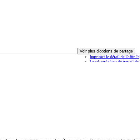
Voir plus d'options de partage
Imprimer
le détail de l'offre
Localiser
le lieu de travail d
utée à ma sélection
Envoyer à un ami
Signaler cette offre