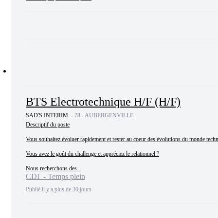
BTS Electrotechnique H/F (H/F)
SAD'S INTERIM -
78 - AUBERGENVILLE
Descriptif du poste

Vous souhaitez évoluer rapidement et rester au coeur des évolutions du monde techn
Vous avez le goût du challenge et appréciez le relationnel ?

Nous recherchons des...
CDI - Temps plein
Publié il y a plus de 30 jours