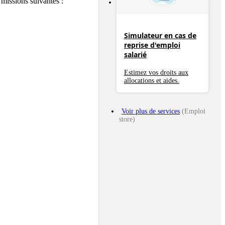
missions suivantes :

Simulateur en cas de
reprise d'emploi
salarié
Estimez vos droits aux
allocations et aides.
Voir plus de services
(Emploi
store)