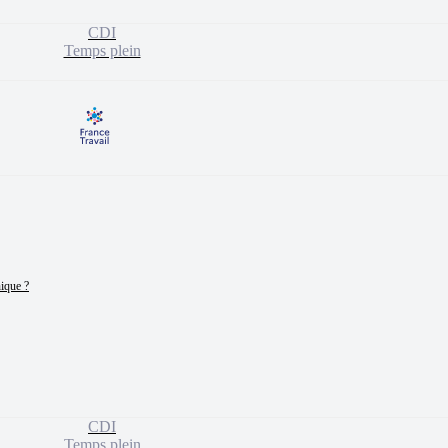
CDI
Temps plein
ique ?

CDI
Temps plein