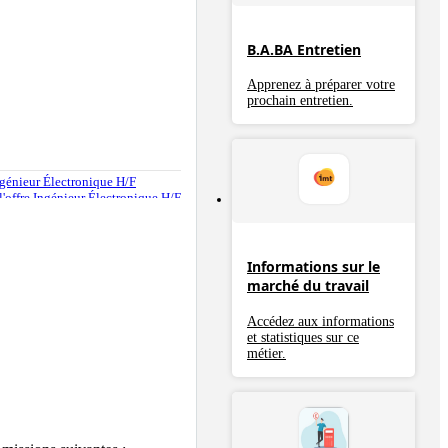
B.A.BA Entretien
Apprenez à préparer votre
prochain entretien.
 Ingénieur Électronique H/F
e l'offre Ingénieur Électronique H/F
Informations sur le
marché du travail
Accédez aux informations
et statistiques sur ce
métier.