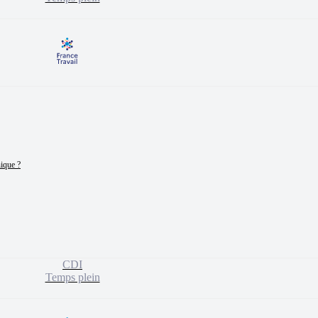
ique ?

CDI
Temps plein