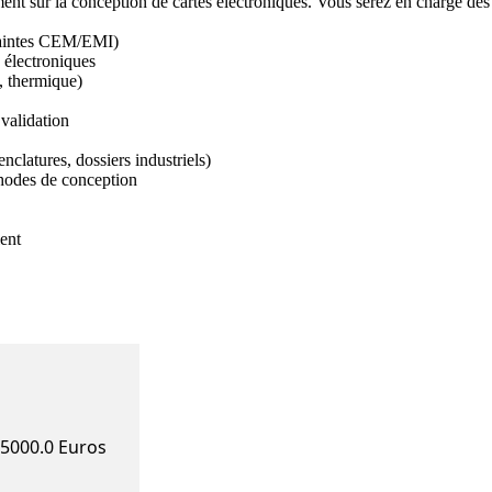
ent sur la conception de cartes électroniques. Vous serez en charge des 
raintes CEM/EMI)

 électroniques

, thermique)

validation

latures, dossiers industriels)

hodes de conception

nt

55000.0 Euros