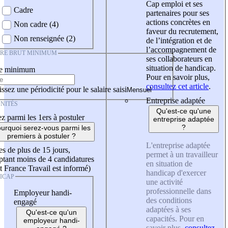
Cap emploi et ses
Cadre
partenaires pour ses
actions concrètes en
Non cadre (4)
faveur du recrutement,
Non renseignée (2)
de l’intégration et de
l’accompagnement de
IRE BRUT MINIMUM
ses collaborateurs en
situation de handicap.
re minimum
Pour en savoir plus,
consultez cet article
.
ssez une périodicité pour le salaire saisi
Entreprise adaptée
NITÉS
Qu'est-ce qu'une
z parmi les 1ers à postuler
entreprise adaptée
?
urquoi serez-vous parmi les
premiers à postuler ?
L'entreprise adaptée
es de plus de 15 jours,
permet à un travailleur
tant moins de 4 candidatures
en situation de
t France Travail est informé)
handicap d'exercer
ICAP
une activité
professionnelle dans
Employeur handi-
des conditions
engagé
adaptées à ses
Qu'est-ce qu'un
capacités. Pour en
employeur handi-
savoir plus,
consultez