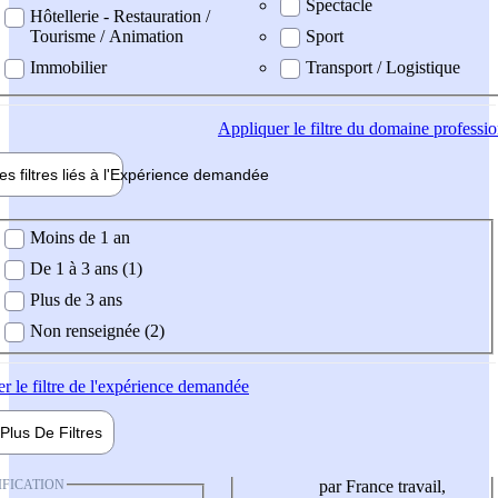
Spectacle
Hôtellerie - Restauration /
Tourisme / Animation
Sport
Immobilier
Transport / Logistique
Appliquer
le filtre du domaine professi
es filtres liés à l'
Expérience
demandée
ience demandée
Moins de 1 an
De 1 à 3 ans (1)
Plus de 3 ans
Non renseignée (2)
er
le filtre de l'expérience demandée
Plus De
Filtres
IFICATION
par France travail,