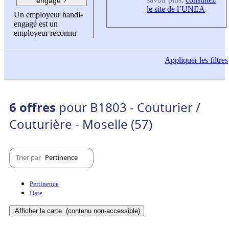
engagé ?
le site de l’UNEA
.
Un employeur handi-
engagé est un
employeur reconnu
Appliquer
les filtres
6 offres
pour B1803 - Couturier /
Couturière - Moselle (57)
Trier par
Pertinence
Pertinence
Date
Afficher la carte
(contenu non-accessible)