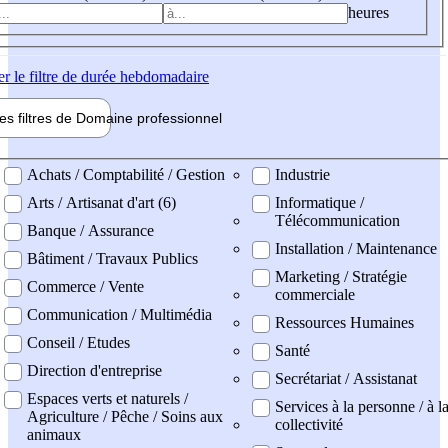
heures
er
le filtre de durée hebdomadaire
les filtres de
Domaine pro
fessionnel
ne professionel
Achats / Comptabilité / Gestion
Industrie
Arts / Artisanat d'art (6)
Informatique /
Télécommunication
Banque / Assurance
Installation / Maintenance
Bâtiment / Travaux Publics
Marketing / Stratégie
Commerce / Vente
commerciale
Communication / Multimédia
Ressources Humaines
Conseil / Etudes
Santé
Direction d'entreprise
Secrétariat / Assistanat
Espaces verts et naturels /
Services à la personne / à l
Agriculture / Pêche / Soins aux
collectivité
animaux