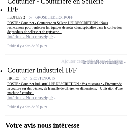
Couturier - Couturiere en Sellerie
H/F
PEOPLES 2 -
57 - GROSBLIEDERSTROFF
POSTE : Couturier - Couturiere en Sellerie H/F DESCRIPTION : Nous
recherchons pour renforcer les équipes de noter client spécialisé dans la confection
de produits de sellerie et de tapisserie...
Intérim - Non renseigné
Publié il y a plus de 30 jours
Ajouter cette offre à ma sélection
Intérim
Non renseigné
Couturier Industriel H/F
HRPRO -
57 - GROSTENQUIN
POSTE : Couturier Industriel H/F DESCRIPTION : Vos missions : - Effectuer de
la couture sur des bâches, de la maille de différentes dimensions. - Utilisation d'une
machine à coudre...
Intérim - Non renseigné
Publié il y a plus de 30 jours
Votre avis nous intéresse