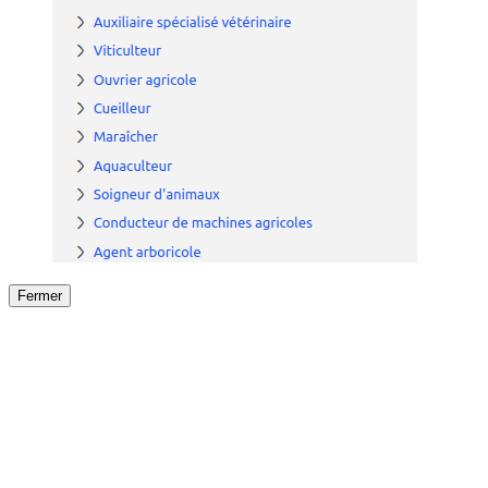
Fermer
Fermer
le détail de l'offre
/
Offre
sur
Offre précéden