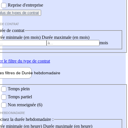
Reprise d'entreprise
plus
de types de contrat
 DE CONTRAT
ée de contrat
ée minimale (en mois)
Durée maximale (en mois)
mois
er
le filtre du type de contrat
les filtres de
Durée hebdo
madaire
 hebdomadaire
Temps plein
Temps partiel
Non renseignée (6)
 HEBDOMADAIRE
cisez la durée hebdomadaire :
ée minimale (en heure)
Durée maximale (en heure)