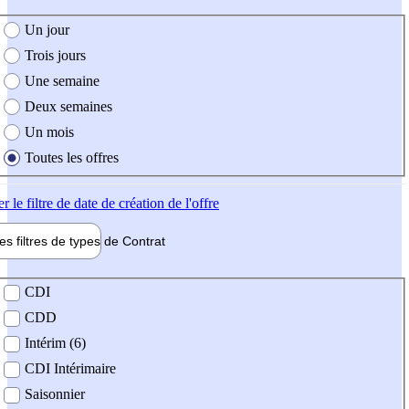
e création de l'offre
Un jour
Trois jours
Une semaine
Deux semaines
Un mois
Toutes les offres
er
le filtre de date de création de l'offre
les filtres de types de
Contrat
de contrat
CDI
CDD
Intérim (6)
CDI Intérimaire
Saisonnier