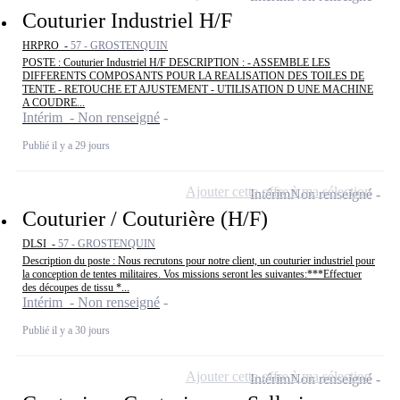
Couturier Industriel H/F
HRPRO -
57 - GROSTENQUIN
POSTE : Couturier Industriel H/F DESCRIPTION : - ASSEMBLE LES
DIFFERENTS COMPOSANTS POUR LA REALISATION DES TOILES DE
TENTE - RETOUCHE ET AJUSTEMENT - UTILISATION D UNE MACHINE
A COUDRE...
Intérim - Non renseigné
Publié il y a 29 jours
Ajouter cette offre à ma sélection
Intérim
Non renseigné
Couturier / Couturière (H/F)
DLSI -
57 - GROSTENQUIN
Description du poste : Nous recrutons pour notre client, un couturier industriel pour
la conception de tentes militaires. Vos missions seront les suivantes:***Effectuer
des découpes de tissu *...
Intérim - Non renseigné
Publié il y a 30 jours
Ajouter cette offre à ma sélection
Intérim
Non renseigné