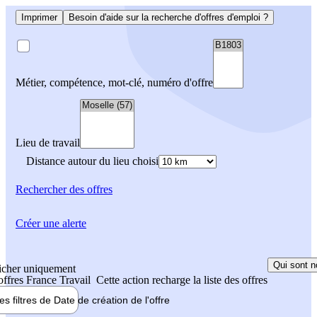
Imprimer
Besoin d'aide sur la recherche d'offres d'emploi ?
Métier, compétence, mot-clé, numéro d'offre
Lieu de travail
Distance autour du lieu choisi
Rechercher
des offres
Créer une alerte
Qui sont n
icher uniquement
 offres France Travail
Cette action recharge la liste des offres
les filtres de
Date de création
de l'offre