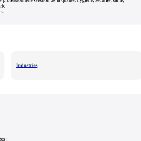
professionnelle Gestion de la qualité, hygiène, sécurité, santé,
rie.
s.
Industries
es :