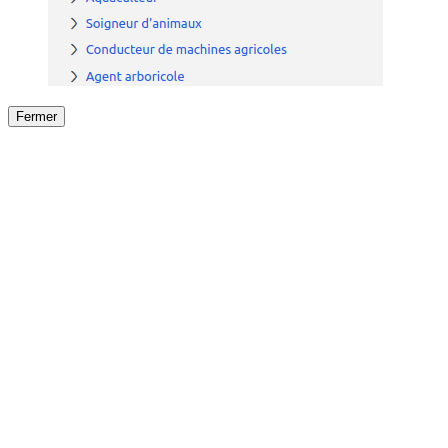
Fermer
Fermer
le détail de l'offre
/
Offre
sur
Offre précéden