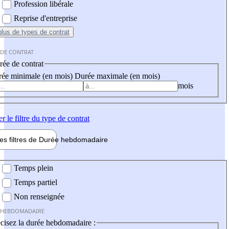
Profession libérale
Reprise d'entreprise
plus
de types de contrat
 DE CONTRAT
ée de contrat
ée minimale (en mois)
Durée maximale (en mois)
mois
er
le filtre du type de contrat
les filtres de
Durée hebdo
madaire
 hebdomadaire
Temps plein
Temps partiel
Non renseignée
 HEBDOMADAIRE
cisez la durée hebdomadaire :