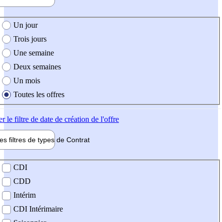
e création de l'offre
Un jour
Trois jours
Une semaine
Deux semaines
Un mois
Toutes les offres
er
le filtre de date de création de l'offre
les filtres de types de
Contrat
de contrat
CDI
CDD
Intérim
CDI Intérimaire