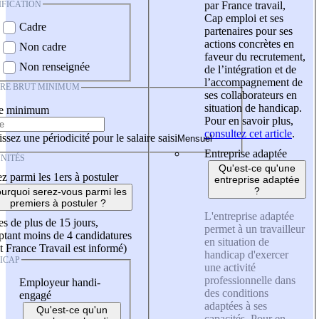
IFICATION
par France travail,
Cap emploi et ses
Cadre
partenaires pour ses
actions concrètes en
Non cadre
faveur du recrutement,
Non renseignée
de l’intégration et de
l’accompagnement de
IRE BRUT MINIMUM
ses collaborateurs en
situation de handicap.
re minimum
Pour en savoir plus,
consultez cet article
.
ssez une périodicité pour le salaire saisi
Entreprise adaptée
NITÉS
Qu'est-ce qu'une
z parmi les 1ers à postuler
entreprise adaptée
?
urquoi serez-vous parmi les
premiers à postuler ?
L'entreprise adaptée
es de plus de 15 jours,
permet à un travailleur
tant moins de 4 candidatures
en situation de
t France Travail est informé)
handicap d'exercer
ICAP
une activité
professionnelle dans
Employeur handi-
des conditions
engagé
adaptées à ses
Qu'est-ce qu'un
capacités. Pour en