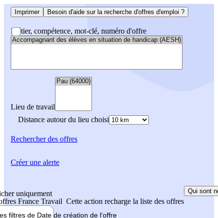
Imprimer
Besoin d'aide sur la recherche d'offres d'emploi ?
Métier, compétence, mot-clé, numéro d'offre
Lieu de travail
Distance autour du lieu choisi
Rechercher
des offres
Créer une alerte
Qui sont n
icher uniquement
 offres France Travail
Cette action recharge la liste des offres
les filtres de
Date de création
de l'offre