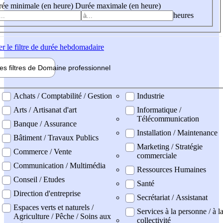
ée minimale (en heure)
Durée maximale (en heure)
heures
er
le filtre de durée hebdomadaire
les filtres de
Domaine pro
fessionnel
ne professionel
Achats / Comptabilité / Gestion
Industrie
Arts / Artisanat d'art
Informatique /
Télécommunication
Banque / Assurance
Installation / Maintenance
Bâtiment / Travaux Publics
Marketing / Stratégie
Commerce / Vente
commerciale
Communication / Multimédia
Ressources Humaines
Conseil / Etudes
Santé
Direction d'entreprise
Secrétariat / Assistanat
Espaces verts et naturels /
Services à la personne / à l
Agriculture / Pêche / Soins aux
collectivité