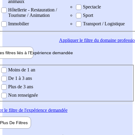
animaux
Spectacle
Hôtellerie - Restauration /
Tourisme / Animation
Sport
Immobilier
Transport / Logistique
Appliquer
le filtre du domaine professi
es filtres liés à l'
Expérience
demandée
ience demandée
Moins de 1 an
De 1 à 3 ans
Plus de 3 ans
Non renseignée
er
le filtre de l'expérience demandée
Plus De
Filtres