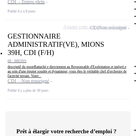
CDI - Temps plein
Publié il y a 8 jours
Ajouter cette offre à ma sélection
CDI
Non renseigné
GESTIONNAIRE
ADMINISTRATIF(VE), MIONS
39H, CDI (F/H)
69 - MIONS
descriptif du posteRattaché.e directement au Responsable d'Exploitation et intégré.e
au sein d'une équipe soudée et dynamique, vous êtes le véritable chef d'orchestre de
l'activité terrain. Votre...
CDI - Non renseigné
Publié il y a plus de 30 jours
Prêt à élargir votre recherche d’emploi ?