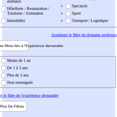
animaux
Spectacle
Hôtellerie - Restauration /
Tourisme / Animation
Sport
Immobilier
Transport / Logistique
Appliquer
le filtre du domaine professi
es filtres liés à l'
Expérience
demandée
ience demandée
Moins de 1 an
De 1 à 3 ans
Plus de 3 ans
Non renseignée
er
le filtre de l'expérience demandée
Plus De
Filtres