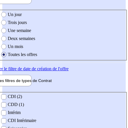
e création de l'offre
Un jour
Trois jours
Une semaine
Deux semaines
Un mois
Toutes les offres
er
le filtre de date de création de l'offre
les filtres de types de
Contrat
de contrat
CDI (2)
CDD (1)
Intérim
CDI Intérimaire