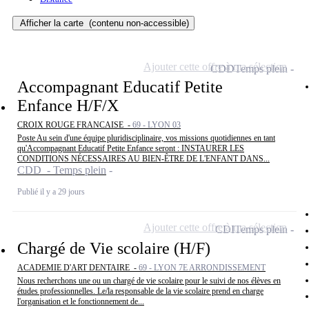
Afficher la carte
(contenu non-accessible)
Ajouter cette offre à ma sélection
CDD
Temps plein
Accompagnant Educatif Petite
Enfance H/F/X
CROIX ROUGE FRANCAISE -
69 - LYON 03
Poste Au sein d'une équipe pluridisciplinaire, vos missions quotidiennes en tant
qu'Accompagnant Educatif Petite Enfance seront : INSTAURER LES
CONDITIONS NÉCESSAIRES AU BIEN-ÊTRE DE L'ENFANT DANS...
CDD - Temps plein
Publié il y a 29 jours
Ajouter cette offre à ma sélection
CDI
Temps plein
Chargé de Vie scolaire (H/F)
ACADEMIE D'ART DENTAIRE -
69 - LYON 7E ARRONDISSEMENT
Nous recherchons une ou un chargé de vie scolaire pour le suivi de nos élèves en
études professionnelles. Le/la responsable de la vie scolaire prend en charge
l'organisation et le fonctionnement de...