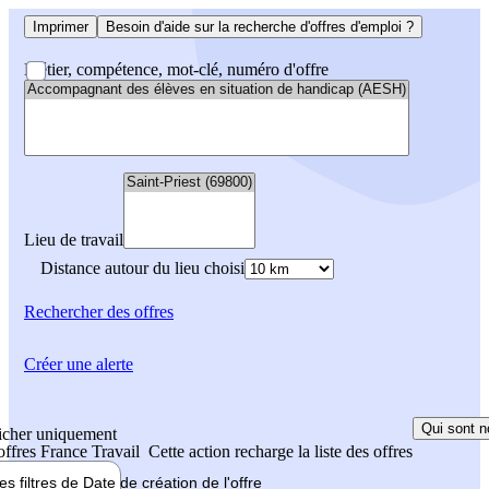
Imprimer
Besoin d'aide sur la recherche d'offres d'emploi ?
Métier, compétence, mot-clé, numéro d'offre
Lieu de travail
Distance autour du lieu choisi
Rechercher
des offres
Créer une alerte
Qui sont n
icher uniquement
 offres France Travail
Cette action recharge la liste des offres
les filtres de
Date de création
de l'offre