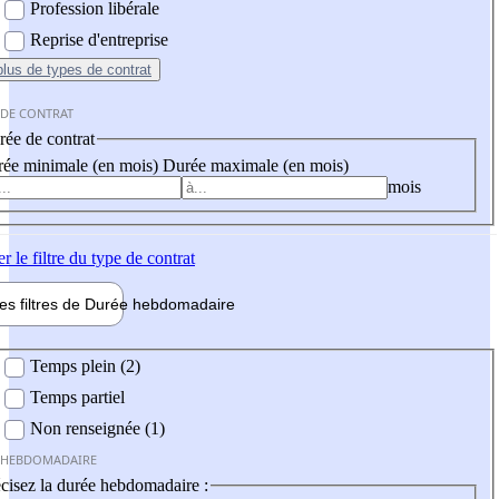
Profession libérale
Reprise d'entreprise
plus
de types de contrat
 DE CONTRAT
ée de contrat
ée minimale (en mois)
Durée maximale (en mois)
mois
er
le filtre du type de contrat
les filtres de
Durée hebdo
madaire
 hebdomadaire
Temps plein (2)
Temps partiel
Non renseignée (1)
 HEBDOMADAIRE
cisez la durée hebdomadaire :