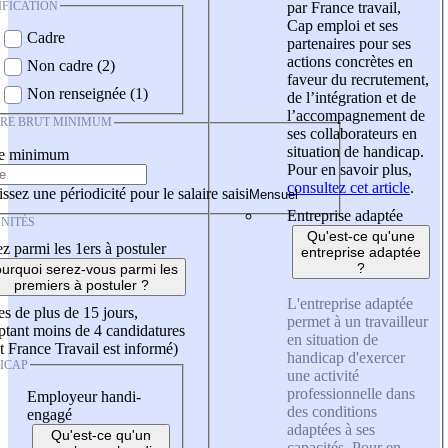
IFICATION
par France travail,
Cap emploi et ses
Cadre
partenaires pour ses
actions concrètes en
Non cadre (2)
faveur du recrutement,
Non renseignée (1)
de l’intégration et de
l’accompagnement de
IRE BRUT MINIMUM
ses collaborateurs en
situation de handicap.
re minimum
Pour en savoir plus,
consultez cet article
.
ssez une périodicité pour le salaire saisi
Entreprise adaptée
NITÉS
Qu'est-ce qu'une
z parmi les 1ers à postuler
entreprise adaptée
?
urquoi serez-vous parmi les
premiers à postuler ?
L'entreprise adaptée
es de plus de 15 jours,
permet à un travailleur
tant moins de 4 candidatures
en situation de
t France Travail est informé)
handicap d'exercer
ICAP
une activité
professionnelle dans
Employeur handi-
des conditions
engagé
adaptées à ses
Qu'est-ce qu'un
capacités. Pour en