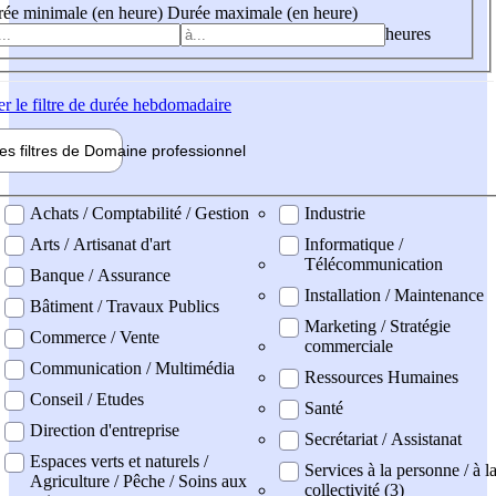
ée minimale (en heure)
Durée maximale (en heure)
heures
er
le filtre de durée hebdomadaire
les filtres de
Domaine pro
fessionnel
ne professionel
Achats / Comptabilité / Gestion
Industrie
Arts / Artisanat d'art
Informatique /
Télécommunication
Banque / Assurance
Installation / Maintenance
Bâtiment / Travaux Publics
Marketing / Stratégie
Commerce / Vente
commerciale
Communication / Multimédia
Ressources Humaines
Conseil / Etudes
Santé
Direction d'entreprise
Secrétariat / Assistanat
Espaces verts et naturels /
Services à la personne / à l
Agriculture / Pêche / Soins aux
collectivité (3)