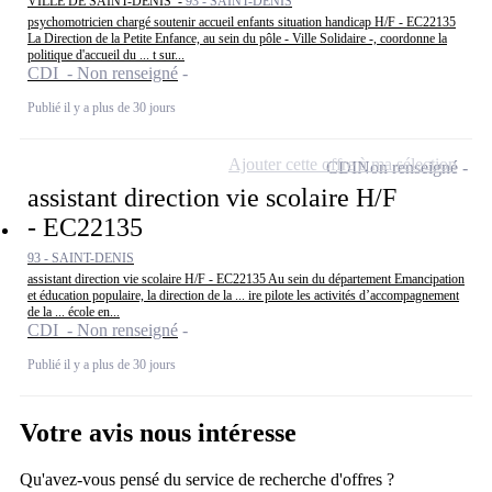
VILLE DE SAINT-DENIS -
93 - SAINT-DENIS
psychomotricien chargé soutenir accueil enfants situation handicap H/F - EC22135
La Direction de la Petite Enfance, au sein du pôle - Ville Solidaire -, coordonne la
politique d'accueil du ... t sur...
CDI - Non renseigné
Publié il y a plus de 30 jours
Ajouter cette offre à ma sélection
CDI
Non renseigné
assistant direction vie scolaire H/F
- EC22135
93 - SAINT-DENIS
assistant direction vie scolaire H/F - EC22135 Au sein du département Emancipation
et éducation populaire, la direction de la ... ire pilote les activités d’accompagnement
de la ... école en...
CDI - Non renseigné
Publié il y a plus de 30 jours
Votre avis nous intéresse
Qu'avez-vous pensé du service de recherche d'offres ?