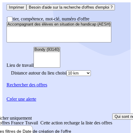
Imprimer
Besoin d'aide sur la recherche d'offres d'emploi ?
Métier, compétence, mot-clé, numéro d'offre
Lieu de travail
Distance autour du lieu choisi
Rechercher
des offres
Créer une alerte
Qui sont n
icher uniquement
 offres France Travail
Cette action recharge la liste des offres
les filtres de
Date de création
de l'offre