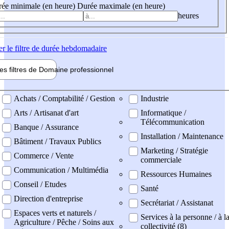
ée minimale (en heure)
Durée maximale (en heure)
heures
er
le filtre de durée hebdomadaire
les filtres de
Domaine pro
fessionnel
ne professionel
Achats / Comptabilité / Gestion
Industrie
Arts / Artisanat d'art
Informatique /
Télécommunication
Banque / Assurance
Installation / Maintenance
Bâtiment / Travaux Publics
Marketing / Stratégie
Commerce / Vente
commerciale
Communication / Multimédia
Ressources Humaines
Conseil / Etudes
Santé
Direction d'entreprise
Secrétariat / Assistanat
Espaces verts et naturels /
Services à la personne / à l
Agriculture / Pêche / Soins aux
collectivité (8)