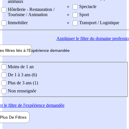
animaux
Spectacle
Hôtellerie - Restauration /
Tourisme / Animation
Sport
Immobilier
Transport / Logistique
Appliquer
le filtre du domaine professi
es filtres liés à l'
Expérience
demandée
ience demandée
Moins de 1 an
De 1 à 3 ans (6)
Plus de 3 ans (1)
Non renseignée
er
le filtre de l'expérience demandée
Plus De
Filtres