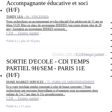
Accompagnante éducative et soci
(H/F)
TARDY LEA -
94 - VINCENNES
Nous recherchons un accompagnant psycho-éducatif d'un adolescent de 11 ans en
6ème ULIS Mise en place du programme IDDDES (qui existe depuis plus de 20
ans), formation au programme IDDEES proposée...
CDI - Temps partiel
Publié il y a plus de 30 jours
Ajouter cette offre à ma sélection
CDI
Temps partiel
SORTIE D'ECOLE - CDI TEMPS
PARTIEL 9H/SEM - PARIS 11E
(H/F)
HOME MARKET SERVICES -
75 - PARIS 11E ARRONDISSEMENT
Et si votre prochain emploi consistait à créer de beaux souvenirs ? Nous
recherchons une personne bienveillante et dynamique pour accompagner deux
enfants de 3 et 7 ans dans le 11e arrondissement...
CDI - Temps partiel
Publié il y a 11 jours