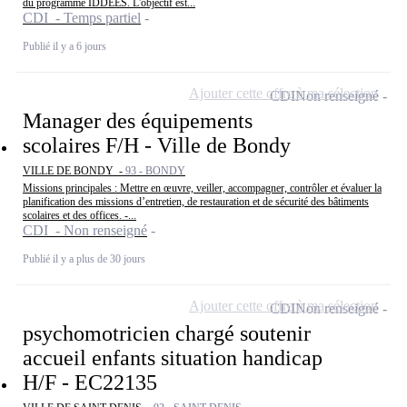
du programme IDDEES. L'objectif est...
CDI - Temps partiel
Publié il y a 6 jours
Ajouter cette offre à ma sélection
CDI
Non renseigné
Manager des équipements
scolaires F/H - Ville de Bondy
VILLE DE BONDY -
93 - BONDY
Missions principales : Mettre en œuvre, veiller, accompagner, contrôler et évaluer la
planification des missions d’entretien, de restauration et de sécurité des bâtiments
scolaires et des offices. -...
CDI - Non renseigné
Publié il y a plus de 30 jours
Ajouter cette offre à ma sélection
CDI
Non renseigné
psychomotricien chargé soutenir
accueil enfants situation handicap
H/F - EC22135