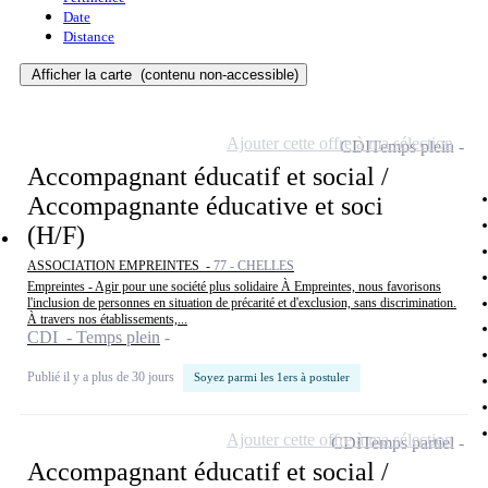
Date
Distance
Afficher la carte
(contenu non-accessible)
Ajouter cette offre à ma sélection
CDI
Temps plein
Accompagnant éducatif et social /
Accompagnante éducative et soci
(H/F)
ASSOCIATION EMPREINTES -
77 - CHELLES
Empreintes - Agir pour une société plus solidaire À Empreintes, nous favorisons
l'inclusion de personnes en situation de précarité et d'exclusion, sans discrimination.
À travers nos établissements,...
CDI - Temps plein
Publié il y a plus de 30 jours
Soyez parmi les 1ers à postuler
Ajouter cette offre à ma sélection
CDI
Temps partiel
Accompagnant éducatif et social /