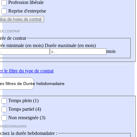
Profession libérale
Reprise d'entreprise
plus
de types de contrat
 DE CONTRAT
ée de contrat
ée minimale (en mois)
Durée maximale (en mois)
mois
er
le filtre du type de contrat
les filtres de
Durée hebdo
madaire
 hebdomadaire
Temps plein (1)
Temps partiel (4)
Non renseignée (3)
 HEBDOMADAIRE
cisez la durée hebdomadaire :