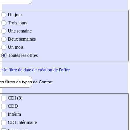
e création de l'offre
Un jour
Trois jours
Une semaine
Deux semaines
Un mois
Toutes les offres
er
le filtre de date de création de l'offre
les filtres de types de
Contrat
de contrat
CDI (8)
CDD
Intérim
CDI Intérimaire