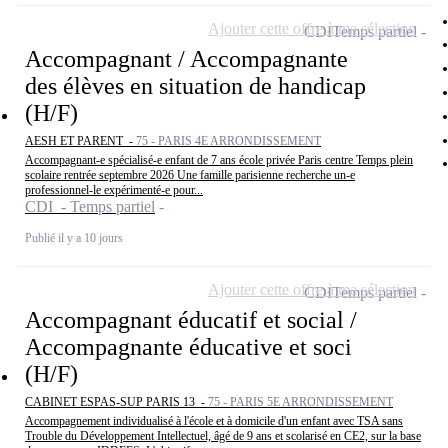
Ajouter cette offre à ma sélection
CDI
Temps partiel
Accompagnant / Accompagnante
des élèves en situation de handicap
(H/F)
AESH ET PARENT -
75 - PARIS 4E ARRONDISSEMENT
Accompagnant-e spécialisé-e enfant de 7 ans école privée Paris centre Temps plein
scolaire rentrée septembre 2026 Une famille parisienne recherche un-e
professionnel-le expérimenté-e pour...
CDI - Temps partiel
Publié il y a 10 jours
Ajouter cette offre à ma sélection
CDI
Temps partiel
Accompagnant éducatif et social /
Accompagnante éducative et soci
(H/F)
CABINET ESPAS-SUP PARIS 13 -
75 - PARIS 5E ARRONDISSEMENT
Accompagnement individualisé à l'école et à domicile d'un enfant avec TSA sans
Trouble du Développement Intellectuel, âgé de 9 ans et scolarisé en CE2, sur la base