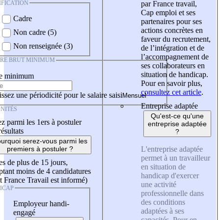
IFICATION
par France travail,
Cap emploi et ses
Cadre
partenaires pour ses
actions concrètes en
Non cadre (5)
faveur du recrutement,
Non renseignée (3)
de l’intégration et de
l’accompagnement de
IRE BRUT MINIMUM
ses collaborateurs en
situation de handicap.
re minimum
Pour en savoir plus,
consultez cet article
.
ssez une périodicité pour le salaire saisi
Entreprise adaptée
NITÉS
Qu'est-ce qu'une
z parmi les 1ers à postuler
entreprise adaptée
résultats
?
urquoi serez-vous parmi les
L'entreprise adaptée
premiers à postuler ?
permet à un travailleur
es de plus de 15 jours,
en situation de
tant moins de 4 candidatures
handicap d'exercer
t France Travail est informé)
une activité
ICAP
professionnelle dans
des conditions
Employeur handi-
adaptées à ses
engagé
capacités. Pour en