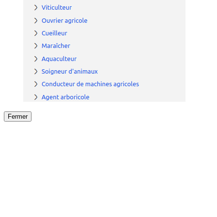
Fermer
Fermer
le détail de l'offre
/
Offre
sur
Offre précéden