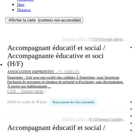
Date
Distance
Afficher la carte
(contenu non-accessible)
Ajouter cette offre à ma sélection
CDI
Temps plein
Accompagnant éducatif et social /
Accompagnante éducative et soci
(H/F)
ASSOCIATION EMPREINTES -
77 - CHELLES
Empreintes - Agir pour une société plus solidaire À Empreintes, nous favorisons
l'inclusion de personnes en situation de précarité et d'exclusion, sans discrimination.
À travers nos établissements,...
CDI - Temps plein
Publié il y a plus de 30 jours
Soyez parmi les 1ers à postuler
Ajouter cette offre à ma sélection
CDI
Temps partiel
Accompagnant éducatif et social /