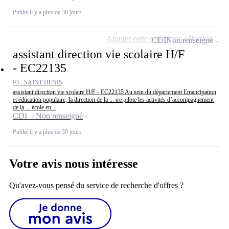
Publié il y a plus de 30 jours
Ajouter cette offre à ma sélection
CDI
Non renseigné
assistant direction vie scolaire H/F
- EC22135
93 - SAINT-DENIS
assistant direction vie scolaire H/F - EC22135 Au sein du département Emancipation
et éducation populaire, la direction de la ... ire pilote les activités d’accompagnement
de la ... école en...
CDI - Non renseigné
Publié il y a plus de 30 jours
Votre avis nous intéresse
Qu'avez-vous pensé du service de recherche d'offres ?