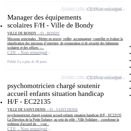
Ajouter cette offre à ma sélection
CDI
Non renseigné
Manager des équipements
scolaires F/H - Ville de Bondy
VILLE DE BONDY -
93 - BONDY
Missions principales : Mettre en œuvre, veiller, accompagner, contrôler et évaluer la
planification des missions d’entretien, de restauration et de sécurité des bâtiments
scolaires et des offices. -...
CDI - Non renseigné
Publié il y a plus de 30 jours
Ajouter cette offre à ma sélection
CDI
Non renseigné
psychomotricien chargé soutenir
accueil enfants situation handicap
H/F - EC22135
VILLE DE SAINT-DENIS -
93 - SAINT-DENIS
psychomotricien chargé soutenir accueil enfants situation handicap H/F - EC22135
La Direction de la Petite Enfance, au sein du pôle - Ville Solidaire -, coordonne la
politique d'accueil du ... t sur...
CDI - Non renseigné