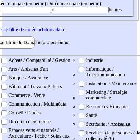
ée minimale (en heure)
Durée maximale (en heure)
heures
er
le filtre de durée hebdomadaire
les filtres de
Domaine pro
fessionnel
ne professionel
Achats / Comptabilité / Gestion
Industrie
Arts / Artisanat d'art
Informatique /
Télécommunication
Banque / Assurance
Installation / Maintenance
Bâtiment / Travaux Publics
Marketing / Stratégie
Commerce / Vente
commerciale
Communication / Multimédia
Ressources Humaines
Conseil / Etudes
Santé
Direction d'entreprise
Secrétariat / Assistanat
Espaces verts et naturels /
Services à la personne / à l
Agriculture / Pêche / Soins aux
collectivité (6)