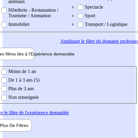
animaux
Spectacle
Hôtellerie - Restauration /
Tourisme / Animation
Sport
Immobilier
Transport / Logistique
Appliquer
le filtre du domaine professi
es filtres liés à l'
Expérience
demandée
ience demandée
Moins de 1 an
De 1 à 3 ans (5)
Plus de 3 ans
Non renseignée
er
le filtre de l'expérience demandée
Plus De
Filtres