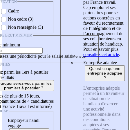
IFICATION
par France travail,
Cap emploi et ses
Cadre
partenaires pour ses
actions concrètes en
Non cadre (3)
faveur du recrutement,
Non renseignée (3)
de l’intégration et de
l’accompagnement de
IRE BRUT MINIMUM
ses collaborateurs en
situation de handicap.
re minimum
Pour en savoir plus,
consultez cet article
.
ssez une périodicité pour le salaire saisi
Entreprise adaptée
NITÉS
Qu'est-ce qu'une
z parmi les 1ers à postuler
entreprise adaptée
résultats
?
urquoi serez-vous parmi les
L'entreprise adaptée
premiers à postuler ?
permet à un travailleur
es de plus de 15 jours,
en situation de
tant moins de 4 candidatures
handicap d'exercer
t France Travail est informé)
une activité
ICAP
professionnelle dans
des conditions
Employeur handi-
adaptées à ses
engagé
capacités. Pour en