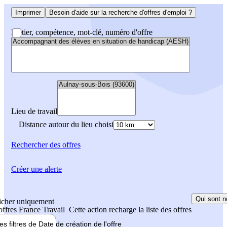
Imprimer
Besoin d'aide sur la recherche d'offres d'emploi ?
Métier, compétence, mot-clé, numéro d'offre
Lieu de travail
Distance autour du lieu choisi
Rechercher
des offres
Créer une alerte
Qui sont n
icher uniquement
 offres France Travail
Cette action recharge la liste des offres
les filtres de
Date de création
de l'offre