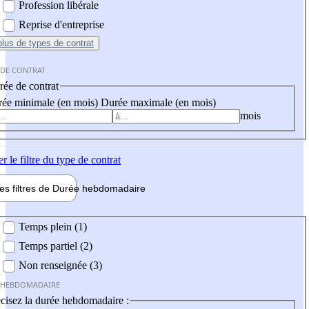
Profession libérale
Reprise d'entreprise
plus
de types de contrat
 DE CONTRAT
ée de contrat
ée minimale (en mois)
Durée maximale (en mois)
mois
er
le filtre du type de contrat
les filtres de
Durée hebdo
madaire
 hebdomadaire
Temps plein (1)
Temps partiel (2)
Non renseignée (3)
 HEBDOMADAIRE
cisez la durée hebdomadaire :