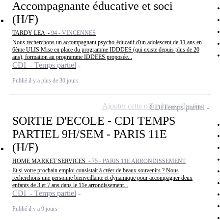
Accompagnante éducative et soci
(H/F)
TARDY LEA -
94 - VINCENNES
Nous recherchons un accompagnant psycho-éducatif d'un adolescent de 11 ans en
6ème ULIS Mise en place du programme IDDDES (qui existe depuis plus de 20
ans), formation au programme IDDEES proposée...
CDI - Temps partiel
Publié il y a plus de 30 jours
Ajouter cette offre à ma sélection
CDI
Temps partiel
SORTIE D'ECOLE - CDI TEMPS
PARTIEL 9H/SEM - PARIS 11E
(H/F)
HOME MARKET SERVICES -
75 - PARIS 11E ARRONDISSEMENT
Et si votre prochain emploi consistait à créer de beaux souvenirs ? Nous
recherchons une personne bienveillante et dynamique pour accompagner deux
enfants de 3 et 7 ans dans le 11e arrondissement...
CDI - Temps partiel
Publié il y a 9 jours