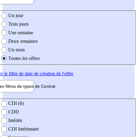
e création de l'offre
Un jour
Trois jours
Une semaine
Deux semaines
Un mois
Toutes les offres
er
le filtre de date de création de l'offre
les filtres de types de
Contrat
de contrat
CDI (6)
CDD
Intérim
CDI Intérimaire