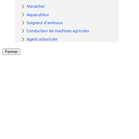
Fermer
Fermer
le détail de l'offre
/
Offre
sur
Offre précéden