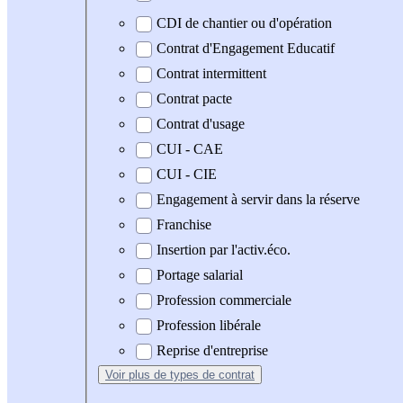
CDI de chantier ou d'opération
Contrat d'Engagement Educatif
Contrat intermittent
Contrat pacte
Contrat d'usage
CUI - CAE
CUI - CIE
Engagement à servir dans la réserve
Franchise
Insertion par l'activ.éco.
Portage salarial
Profession commerciale
Profession libérale
Reprise d'entreprise
Voir plus
de types de contrat