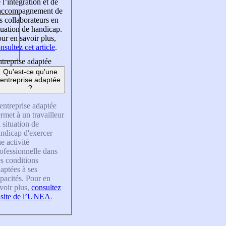
 l’intégration et de
’accompagnement de
s collaborateurs en
tuation de handicap.
ur en savoir plus,
nsultez cet article
.
treprise adaptée
Qu'est-ce qu'une
entreprise adaptée
?
entreprise adaptée
rmet à un travailleur
 situation de
ndicap d'exercer
e activité
ofessionnelle dans
s conditions
aptées à ses
pacités. Pour en
voir plus,
consultez
 site de l’UNEA
.