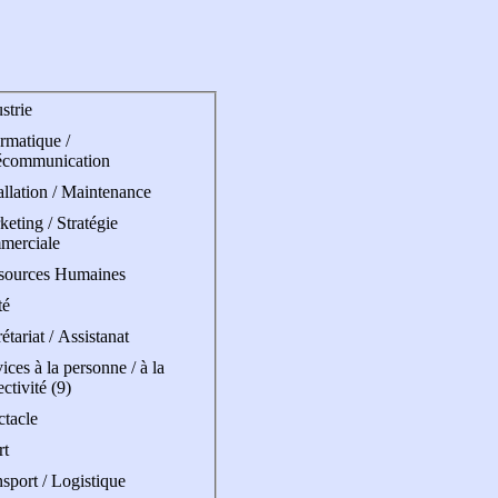
strie
rmatique /
écommunication
allation / Maintenance
eting / Stratégie
merciale
sources Humaines
té
étariat / Assistanat
ices à la personne / à la
ectivité (9)
ctacle
rt
sport / Logistique