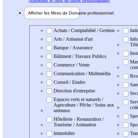
Appliquer
le filtre de durée hebdomadaire
Afficher les filtres de
Domaine pro
fessionnel
Domaine professionel
Achats / Comptabilité / Gestion
Indu
Arts / Artisanat d'art
Info
Tél
Banque / Assurance
Inst
Bâtiment / Travaux Publics
Mark
Commerce / Vente
com
Communication / Multimédia
Res
Conseil / Etudes
San
Direction d'entreprise
Secr
Espaces verts et naturels /
Serv
Agriculture / Pêche / Soins aux
coll
animaux
Spe
Hôtellerie - Restauration /
Tourisme / Animation
Spo
Immobilier
Tran