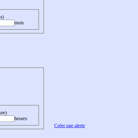
s)
mois
ure)
heures
Créer une alerte