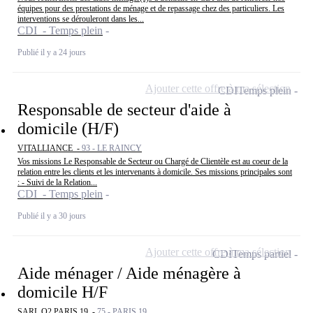
équipes pour des prestations de ménage et de repassage chez des particuliers. Les
interventions se dérouleront dans les...
CDI - Temps plein
Publié il y a 24 jours
Ajouter cette offre à ma sélection
CDI
Temps plein
Responsable de secteur d'aide à
domicile (H/F)
VITALLIANCE -
93 - LE RAINCY
Vos missions Le Responsable de Secteur ou Chargé de Clientèle est au coeur de la
relation entre les clients et les intervenants à domicile. Ses missions principales sont
: - Suivi de la Relation...
CDI - Temps plein
Publié il y a 30 jours
Ajouter cette offre à ma sélection
CDI
Temps partiel
Aide ménager / Aide ménagère à
domicile H/F
SARL O2 PARIS 19 -
75 - PARIS 19