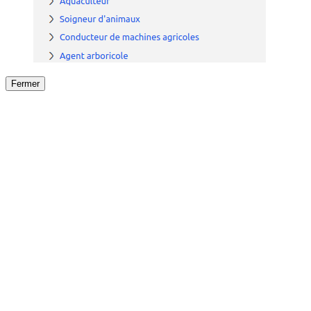
Fermer
Fermer
le détail de l'offre
/
Offre
sur
Offre précéden