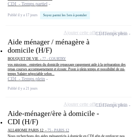
CDI - Temps partiel
Publié il y a 17 jours
Soyez parmi les 1ers à postuler
Ajouter cette offre à ma sélection
CDI
Temps plein
Aide ménager / ménagère à
domicile (H/F)
BOUQUET DE VIE -
77 - COURTRY
vos missions : entretien du domicile repassage rangement aide à la préparation des
repas courses accompagnement et écoute. Poste à plein temps et possibilité de mi-
temps Salaire négociable selon...
CDI - Temps plein
Publié il y a 21 jours
Ajouter cette offre à ma sélection
CDI
Temps plein
Aide-ménager/ère à domicile -
CDI (H/F)
ALL4HOME PARIS 12 -
75 - PARIS 12
Nous recherchons des aides ménager(e)s à domicile en CDI afin de renforcer nos