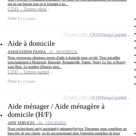
qui en ont besoin tout en te formant à un...
CDD - Temps plein
Publié il y a 2 jours
Ajouter cette offre à ma sélection
CDD
Temps partiel
Aide à domicile
ASSOCIATION PANDA -
93 - MONTREUIL
Nous proposons plusieurs postes d'aide à domicile pour cet été. Vous travaillez
principalement à Montreuil, Bagnolet, Romainville, Pantin, Noisy Le Sec et Rosny
sous Bois. Le nombre d'heures peut...
CDD - Temps partiel
Publié il y a 2 jours
Ajouter cette offre à ma sélection
CDI
Temps partiel
Aide ménager / Aide ménagère à
domicile (H/F)
APEF SERVICES -
94 - VINCENNES
Nous recherchons un(e) assistant(e) ménager(ère)sur Vincennes pour contribuer au
bien-être de nos clients, en les accompagnant dans l'entretien quotidien de leurs