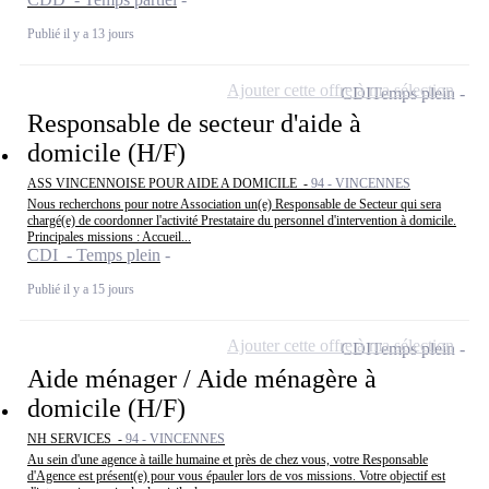
Publié il y a 13 jours
Ajouter cette offre à ma sélection
CDI
Temps plein
Responsable de secteur d'aide à
domicile (H/F)
ASS VINCENNOISE POUR AIDE A DOMICILE -
94 - VINCENNES
Nous recherchons pour notre Association un(e) Responsable de Secteur qui sera
chargé(e) de coordonner l'activité Prestataire du personnel d'intervention à domicile.
Principales missions : Accueil...
CDI - Temps plein
Publié il y a 15 jours
Ajouter cette offre à ma sélection
CDI
Temps plein
Aide ménager / Aide ménagère à
domicile (H/F)
NH SERVICES -
94 - VINCENNES
Au sein d'une agence à taille humaine et près de chez vous, votre Responsable
d'Agence est présent(e) pour vous épauler lors de vos missions. Votre objectif est