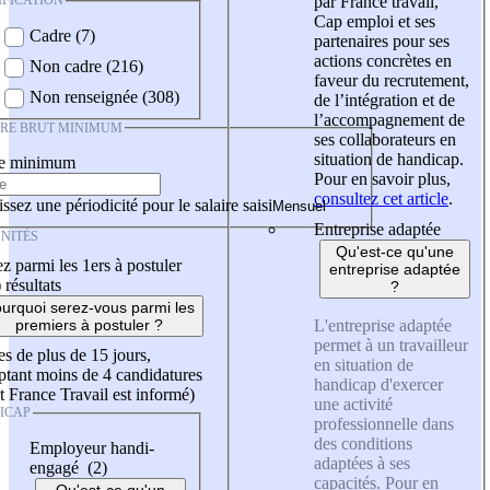
IFICATION
par France travail,
Cap emploi et ses
Cadre (7)
partenaires pour ses
actions concrètes en
Non cadre (216)
faveur du recrutement,
Non renseignée (308)
de l’intégration et de
l’accompagnement de
IRE BRUT MINIMUM
ses collaborateurs en
situation de handicap.
re minimum
Pour en savoir plus,
consultez cet article
.
ssez une périodicité pour le salaire saisi
Entreprise adaptée
NITÉS
Qu'est-ce qu'une
z parmi les 1ers à postuler
entreprise adaptée
)
résultats
?
urquoi serez-vous parmi les
L'entreprise adaptée
premiers à postuler ?
permet à un travailleur
es de plus de 15 jours,
en situation de
tant moins de 4 candidatures
handicap d'exercer
t France Travail est informé)
une activité
ICAP
professionnelle dans
des conditions
Employeur handi-
adaptées à ses
engagé (2)
capacités. Pour en
Qu'est-ce qu'un