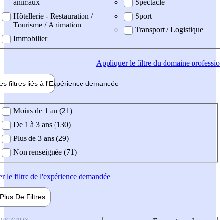
animaux
Spectacle
Hôtellerie - Restauration /
Sport
Tourisme / Animation
Transport / Logistique
Immobilier
Appliquer
le filtre du domaine professi
es filtres liés à l'
Expérience
demandée
ience demandée
Moins de 1 an (21)
De 1 à 3 ans (130)
Plus de 3 ans (29)
Non renseignée (71)
er
le filtre de l'expérience demandée
Plus De
Filtres