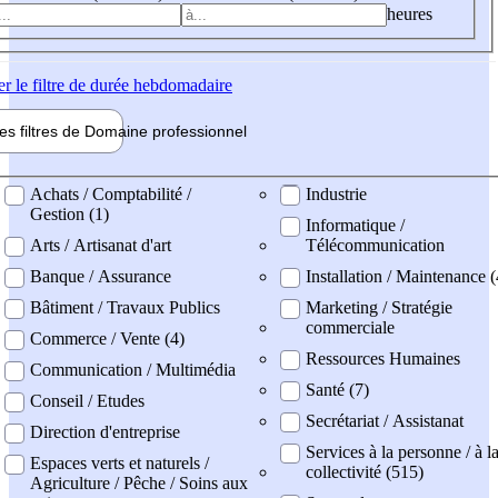
heures
er
le filtre de durée hebdomadaire
les filtres de
Domaine pro
fessionnel
ne professionel
Achats / Comptabilité /
Industrie
Gestion (1)
Informatique /
Arts / Artisanat d'art
Télécommunication
Banque / Assurance
Installation / Maintenance (
Bâtiment / Travaux Publics
Marketing / Stratégie
commerciale
Commerce / Vente (4)
Ressources Humaines
Communication / Multimédia
Santé (7)
Conseil / Etudes
Secrétariat / Assistanat
Direction d'entreprise
Services à la personne / à l
Espaces verts et naturels /
collectivité (515)
Agriculture / Pêche / Soins aux