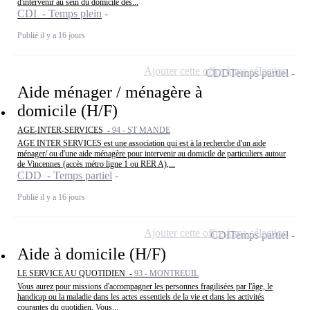
d'intervenir au sein du domicile des...
CDI - Temps plein
Publié il y a 16 jours
Ajouter cette offre à ma sélection
CDD
Temps partiel
Aide ménager / ménagère à
domicile (H/F)
AGE-INTER-SERVICES -
94 - ST MANDE
AGE INTER SERVICES est une association qui est à la recherche d'un aide
ménager/ ou d'une aide ménagère pour intervenir au domicile de particuliers autour
de Vincennes (accès métro ligne 1 ou RER A),...
CDD - Temps partiel
Publié il y a 16 jours
Ajouter cette offre à ma sélection
CDI
Temps partiel
Aide à domicile (H/F)
LE SERVICE AU QUOTIDIEN -
93 - MONTREUIL
Vous aurez pour missions d'accompagner les personnes fragilisées par l'âge, le
handicap ou la maladie dans les actes essentiels de la vie et dans les activités
courantes du quotidien. Vous...