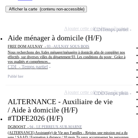
Afficher la carte
(contenu non-accessible)
Ajouter cette offre à ma sélection
CDI
Temps partiel
Aide ménager à domicile (H/F)
FREE DOM AULNAY -
93 - AULNAY SOUS BOIS
Nous recherchons des Aides ménager/ménagère à domicile afin de compléter nos
effectifs, sur diverses villes du département 93. Les conditions du poste : Grâce à
vos qualités et compétences...
CDI - Temps partiel
Publié hier
Ajouter cette offre à ma sélection
CDD
Temps plein
ALTERNANCE - Auxiliaire de vie
/ Aide à domicile (H/F)
#TDFE2026 (H/F)
DGBOOST -
94 - LE PERREUX-SUR-MARNE
(ALTERNANCE) Assistant(e) de Vie aux Familles - Rejoins une mission qui a du
sens ! SAAD / Formation à distance / 10 mois Tu veux accompagner les personnes