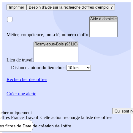
Imprimer
Besoin d'aide sur la recherche d'offres d'emploi ?
Métier, compétence, mot-clé, numéro d'offre
Lieu de travail
Distance autour du lieu choisi
Rechercher
des offres
Créer une alerte
Qui sont n
icher uniquement
 offres France Travail
Cette action recharge la liste des offres
les filtres de
Date de création
de l'offre