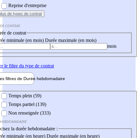
Reprise d'entreprise
plus
de types de contrat
 DE CONTRAT
ée de contrat
ée minimale (en mois)
Durée maximale (en mois)
mois
er
le filtre du type de contrat
les filtres de
Durée hebdo
madaire
 hebdomadaire
Temps plein (59)
Temps partiel (139)
Non renseignée (333)
 HEBDOMADAIRE
cisez la durée hebdomadaire :
ée minimale (en heure)
Durée maximale (en heure)