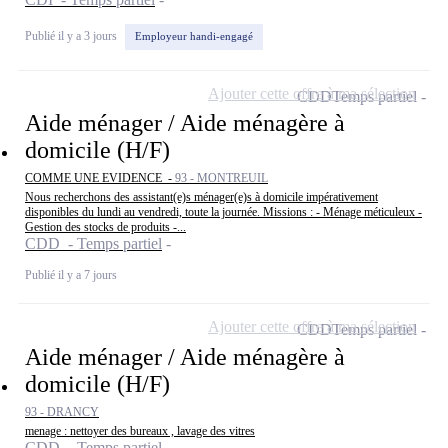
Publié il y a 3 jours
Employeur handi-engagé
Ajouter cette offre à ma sélection
CDD
Temps partiel
Aide ménager / Aide ménagère à
domicile (H/F)
COMME UNE EVIDENCE -
93 - MONTREUIL
Nous recherchons des assistant(e)s ménager(e)s à domicile impérativement
disponibles du lundi au vendredi, toute la journée. Missions : - Ménage méticuleux -
Gestion des stocks de produits -...
CDD - Temps partiel
Publié il y a 7 jours
Ajouter cette offre à ma sélection
CDD
Temps partiel
Aide ménager / Aide ménagère à
domicile (H/F)
93 - DRANCY
menage : nettoyer des bureaux , lavage des vitres
CDD - Temps partiel