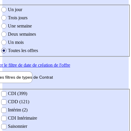
e création de l'offre
Un jour
Trois jours
Une semaine
Deux semaines
Un mois
Toutes les offres
er
le filtre de date de création de l'offre
les filtres de types de
Contrat
de contrat
CDI (399)
CDD (121)
Intérim (2)
CDI Intérimaire
Saisonnier