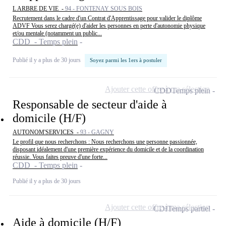
L ARBRE DE VIE -
94 - FONTENAY SOUS BOIS
Recrutement dans le cadre d'un Contrat d'Apprentissage pour valider le diplôme
ADVF Vous serez chargé(e) d'aider les personnes en perte d'autonomie physique
et/ou mentale (notamment un public...
CDD - Temps plein
Publié il y a plus de 30 jours
Soyez parmi les 1ers à postuler
Ajouter cette offre à ma sélection
CDD
Temps plein
Responsable de secteur d'aide à
domicile (H/F)
AUTONOM'SERVICES -
93 - GAGNY
Le profil que nous recherchons : Nous recherchons une personne passionnée,
disposant idéalement d'une première expérience du domicile et de la coordination
réussie. Vous faites preuve d'une forte...
CDD - Temps plein
Publié il y a plus de 30 jours
Ajouter cette offre à ma sélection
CDI
Temps partiel
Aide à domicile (H/F)