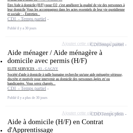
Etre Aide à domicile (H/F) pour O2, c'est améliorer la qualité de vie des personnes à
leur domicile Vous les accompagnez dans les actes essentiels de leur vie quotidienne
et sociale : - Entretien...
CDI - Temps partiel
Publié il y a 30 jours
Ajouter cette offre à ma sélection
CDI
Temps partiel
Aide ménager / Aide ménagère à
domicile avec permis (H/F)
ELITE SERVICES -
93 - GAGNY
Société d'aide à domicile à taille humaine recherche un/une aide ménagère sérieuse,
discrète et motivée pour intervenir au domicile des personnes âgées et/ ou
handicapées. Vous serez chargés...
CDI - Temps partiel
Publié il y a plus de 30 jours
Ajouter cette offre à ma sélection
CDD
Temps plein
Aide à domicile (H/F) en Contrat
d'Apprentissage