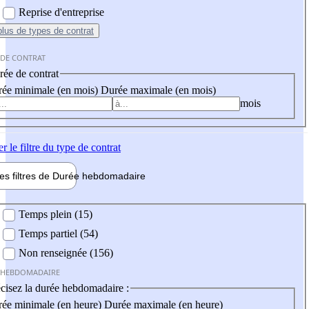
Reprise d'entreprise
plus
de types de contrat
 DE CONTRAT
ée de contrat
ée minimale (en mois)
Durée maximale (en mois)
mois
er
le filtre du type de contrat
les filtres de
Durée hebdo
madaire
 hebdomadaire
Temps plein (15)
Temps partiel (54)
Non renseignée (156)
 HEBDOMADAIRE
cisez la durée hebdomadaire :
ée minimale (en heure)
Durée maximale (en heure)