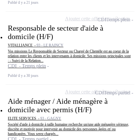
Publié il y a 21 jours
Ajouter cette offre à ma sélection
CDI
Temps plein
Responsable de secteur d'aide à
domicile (H/F)
VITALLIANCE -
93 - LE RAINCY
Vos missions Le Responsable de Secteur ou Chargé de Clientèle est au coeur de la
relation entre les clients et les intervenants à domicile. Ses missions principales sont
: - Suivi de la Relation...
CDI - Temps plein
Publié il y a 30 jours
Ajouter cette offre à ma sélection
CDI
Temps partiel
Aide ménager / Aide ménagère à
domicile avec permis (H/F)
ELITE SERVICES -
93 - GAGNY
Société d'aide à domicile à taille humaine recherche un/une aide ménagère sérieuse,
discrète et motivée pour intervenir au domicile des personnes âgées et/ ou
handicapées. Vous serez chargés...
CDI - Temps partiel