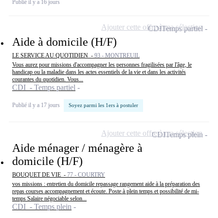
Publié il y a 16 jours
Ajouter cette offre à ma sélection
CDI
Temps partiel
Aide à domicile (H/F)
LE SERVICE AU QUOTIDIEN -
93 - MONTREUIL
Vous aurez pour missions d'accompagner les personnes fragilisées par l'âge, le
handicap ou la maladie dans les actes essentiels de la vie et dans les activités
courantes du quotidien. Vous...
CDI - Temps partiel
Publié il y a 17 jours
Soyez parmi les 1ers à postuler
Ajouter cette offre à ma sélection
CDI
Temps plein
Aide ménager / ménagère à
domicile (H/F)
BOUQUET DE VIE -
77 - COURTRY
vos missions : entretien du domicile repassage rangement aide à la préparation des
repas courses accompagnement et écoute. Poste à plein temps et possibilité de mi-
temps Salaire négociable selon...
CDI - Temps plein