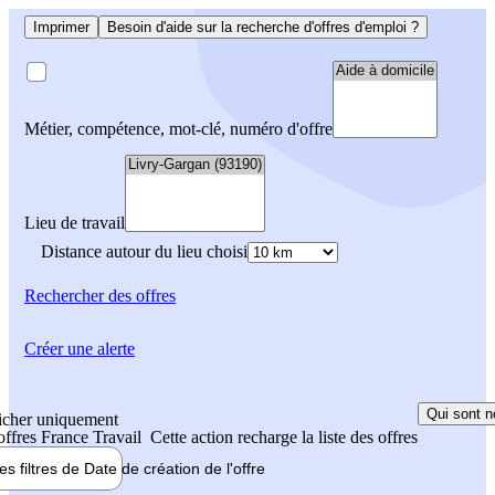
Imprimer
Besoin d'aide sur la recherche d'offres d'emploi ?
Métier, compétence, mot-clé, numéro d'offre
Lieu de travail
Distance autour du lieu choisi
Rechercher
des offres
Créer une alerte
Qui sont n
icher uniquement
 offres France Travail
Cette action recharge la liste des offres
les filtres de
Date de création
de l'offre