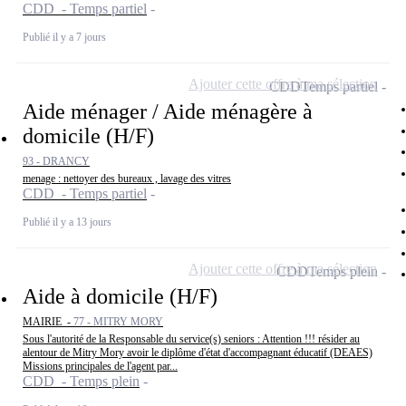
CDD - Temps partiel
Publié il y a 7 jours
Ajouter cette offre à ma sélection
CDD
Temps partiel
Aide ménager / Aide ménagère à
domicile (H/F)
93 - DRANCY
menage : nettoyer des bureaux , lavage des vitres
CDD - Temps partiel
Publié il y a 13 jours
Ajouter cette offre à ma sélection
CDD
Temps plein
Aide à domicile (H/F)
MAIRIE -
77 - MITRY MORY
Sous l'autorité de la Responsable du service(s) seniors : Attention !!! résider au
alentour de Mitry Mory avoir le diplôme d'état d'accompagnant éducatif (DEAES)
Missions principales de l'agent par...
CDD - Temps plein