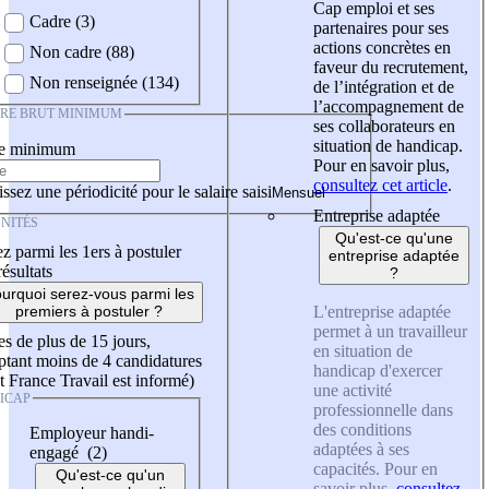
Cap emploi et ses
Cadre (3)
partenaires pour ses
actions concrètes en
Non cadre (88)
faveur du recrutement,
Non renseignée (134)
de l’intégration et de
l’accompagnement de
IRE BRUT MINIMUM
ses collaborateurs en
situation de handicap.
re minimum
Pour en savoir plus,
consultez cet article
.
ssez une périodicité pour le salaire saisi
Entreprise adaptée
NITÉS
Qu'est-ce qu'une
z parmi les 1ers à postuler
entreprise adaptée
résultats
?
urquoi serez-vous parmi les
L'entreprise adaptée
premiers à postuler ?
permet à un travailleur
es de plus de 15 jours,
en situation de
tant moins de 4 candidatures
handicap d'exercer
t France Travail est informé)
une activité
ICAP
professionnelle dans
des conditions
Employeur handi-
adaptées à ses
engagé (2)
capacités. Pour en
Qu'est-ce qu'un
savoir plus,
consultez