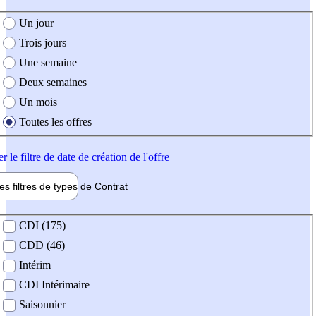
e création de l'offre
Un jour
Trois jours
Une semaine
Deux semaines
Un mois
Toutes les offres
er
le filtre de date de création de l'offre
les filtres de types de
Contrat
de contrat
CDI (175)
CDD (46)
Intérim
CDI Intérimaire
Saisonnier