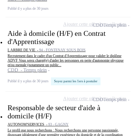
Publié il y a plus de 30 jours
Ajouter cette offre à ma sélection
CDD
Temps plein
Aide à domicile (H/F) en Contrat
d'Apprentissage
L ARBRE DE VIE -
94 - FONTENAY SOUS BOIS
Recrutement dans le cadre d'un Contrat d'Apprentissage pour valider le diplôme
ADVF Vous serez chargé(e) d'aider les personnes en perte d'autonomie physique
et/ou mentale (notamment un public...
CDD - Temps plein
Publié il y a plus de 30 jours
Soyez parmi les 1ers à postuler
Ajouter cette offre à ma sélection
CDD
Temps plein
Responsable de secteur d'aide à
domicile (H/F)
AUTONOM'SERVICES -
93 - GAGNY
Le profil que nous recherchons : Nous recherchons une personne passionnée,
disposant idéalement d'une première expérience du domicile et de la coordination