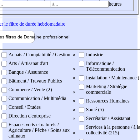
heures
er
le filtre de durée hebdomadaire
les filtres de
Domaine pro
fessionnel
ne professionel
Achats / Comptabilité / Gestion
Industrie
Arts / Artisanat d'art
Informatique /
Télécommunication
Banque / Assurance
Installation / Maintenance (
Bâtiment / Travaux Publics
Marketing / Stratégie
Commerce / Vente (2)
commerciale
Communication / Multimédia
Ressources Humaines
Conseil / Etudes
Santé (5)
Direction d'entreprise
Secrétariat / Assistanat
Espaces verts et naturels /
Services à la personne / à l
Agriculture / Pêche / Soins aux
collectivité (215)
animaux