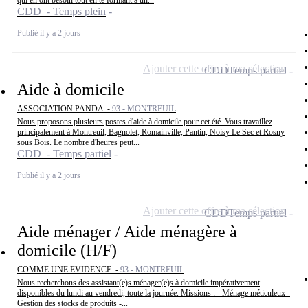
qui en ont besoin tout en te formant à un...
CDD - Temps plein
Publié il y a 2 jours
Ajouter cette offre à ma sélection
CDD
Temps partiel
Aide à domicile
ASSOCIATION PANDA -
93 - MONTREUIL
Nous proposons plusieurs postes d'aide à domicile pour cet été. Vous travaillez
principalement à Montreuil, Bagnolet, Romainville, Pantin, Noisy Le Sec et Rosny
sous Bois. Le nombre d'heures peut...
CDD - Temps partiel
Publié il y a 2 jours
Ajouter cette offre à ma sélection
CDD
Temps partiel
Aide ménager / Aide ménagère à
domicile (H/F)
COMME UNE EVIDENCE -
93 - MONTREUIL
Nous recherchons des assistant(e)s ménager(e)s à domicile impérativement
disponibles du lundi au vendredi, toute la journée. Missions : - Ménage méticuleux -
Gestion des stocks de produits -...