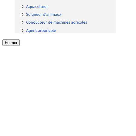
Fermer
Fermer
le détail de l'offre
/
Offre
sur
Offre précéden