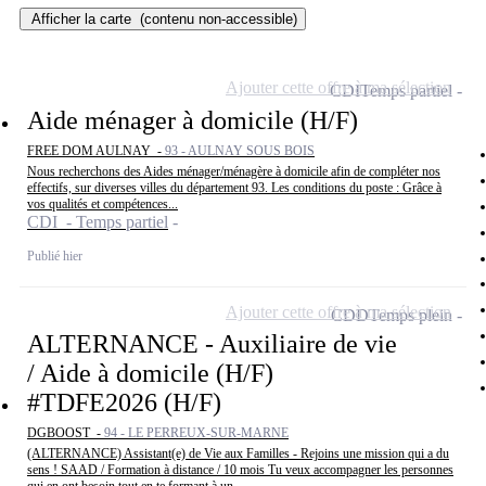
Afficher la carte
(contenu non-accessible)
Ajouter cette offre à ma sélection
CDI
Temps partiel
Aide ménager à domicile (H/F)
FREE DOM AULNAY -
93 - AULNAY SOUS BOIS
Nous recherchons des Aides ménager/ménagère à domicile afin de compléter nos
effectifs, sur diverses villes du département 93. Les conditions du poste : Grâce à
vos qualités et compétences...
CDI - Temps partiel
Publié hier
Ajouter cette offre à ma sélection
CDD
Temps plein
ALTERNANCE - Auxiliaire de vie
/ Aide à domicile (H/F)
#TDFE2026 (H/F)
DGBOOST -
94 - LE PERREUX-SUR-MARNE
(ALTERNANCE) Assistant(e) de Vie aux Familles - Rejoins une mission qui a du
sens ! SAAD / Formation à distance / 10 mois Tu veux accompagner les personnes