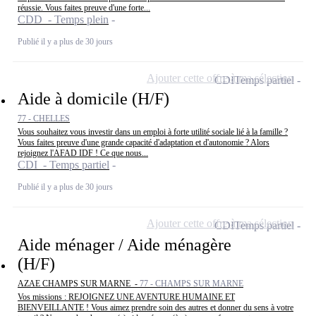
réussie. Vous faites preuve d'une forte...
CDD - Temps plein
Publié il y a plus de 30 jours
Ajouter cette offre à ma sélection
CDI
Temps partiel
Aide à domicile (H/F)
77 - CHELLES
Vous souhaitez vous investir dans un emploi à forte utilité sociale lié à la famille ?
Vous faites preuve d'une grande capacité d'adaptation et d'autonomie ? Alors
rejoignez l'AFAD IDF ! Ce que nous...
CDI - Temps partiel
Publié il y a plus de 30 jours
Ajouter cette offre à ma sélection
CDI
Temps partiel
Aide ménager / Aide ménagère
(H/F)
AZAE CHAMPS SUR MARNE -
77 - CHAMPS SUR MARNE
Vos missions : REJOIGNEZ UNE AVENTURE HUMAINE ET
BIENVEILLANTE ! Vous aimez prendre soin des autres et donner du sens à votre