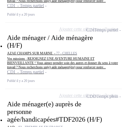
travail ? Nous recherchons un(e) aide ménager(ère) pour renforcer notre...
CDI - Temps partiel
Publié il y a 20 jours
Ajouter cette offre à ma sélection
CDI
Temps partiel
Aide ménager / Aide ménagère
(H/F)
AZAE CHAMPS SUR MARNE -
77 - CHELLES
Vos missions : REJOIGNEZ UNE AVENTURE HUMAINE ET
BIENVEILLANTE ! Vous aimez prendre soin des autres et donner du sens à votre
travail ? Nous recherchons un(e) aide ménager(ère) pour renforcer notre...
CDI - Temps partiel
Publié il y a 20 jours
Ajouter cette offre à ma sélection
CDD
Temps plein
Aide ménager(e) auprès de
personne
agée/handicapées#TDF2026 (H/F)