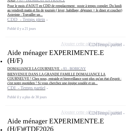
AAD -
93 - TREMBLAY EN FRANCE
Pour le mois d'AOUT en CDD de remplacement : poste à temps complet: Du lundi
au vendredi matin et fin de journée ( lever, habillage, déjeuner + le diner et coucher)
Astreinte : Travailler un...
CDD - Temps plein
Publié il y a 21 jours
Ajouter cette offre à ma sélection
CDI
Temps partiel
Aide ménager EXPERIMENTE.E
(H/F)
DOMALIANCE LA COURNEUVE -
93 - BOBIGNY
BIENVENUE DANS LA GRANDE FAMILLE DOMALIANCE LA
COURNEUVE ! Chez nous, entraide et bienveillance sont plus qu'un état d'esprit :
c'est notre quotidien ! Si vous cherchez une équipe soudée et un...
CDI - Temps partiel
Publié il y a plus de 30 jours
Ajouter cette offre à ma sélection
CDI
Temps partiel
Aide ménager EXPERIMENTE.E
(H/F)#TDF2026