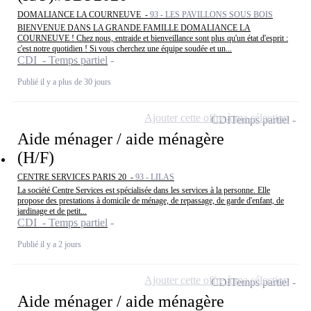
DOMALIANCE LA COURNEUVE -
93 - LES PAVILLONS SOUS BOIS
BIENVENUE DANS LA GRANDE FAMILLE DOMALIANCE LA
COURNEUVE ! Chez nous, entraide et bienveillance sont plus qu'un état d'esprit :
c'est notre quotidien ! Si vous cherchez une équipe soudée et un...
CDI - Temps partiel
Publié il y a plus de 30 jours
Ajouter cette offre à ma sélection
CDI
Temps partiel
Aide ménager / aide ménagère
(H/F)
CENTRE SERVICES PARIS 20 -
93 - LILAS
La société Centre Services est spécialisée dans les services à la personne. Elle
propose des prestations à domicile de ménage, de repassage, de garde d'enfant, de
jardinage et de petit...
CDI - Temps partiel
Publié il y a 2 jours
Ajouter cette offre à ma sélection
CDI
Temps partiel
Aide ménager / aide ménagère