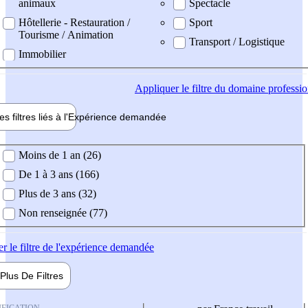
animaux
Spectacle
Hôtellerie - Restauration /
Sport
Tourisme / Animation
Transport / Logistique
Immobilier
Appliquer
le filtre du domaine professi
es filtres liés à l'
Expérience
demandée
ience demandée
Moins de 1 an (26)
De 1 à 3 ans (166)
Plus de 3 ans (32)
Non renseignée (77)
er
le filtre de l'expérience demandée
Plus De
Filtres