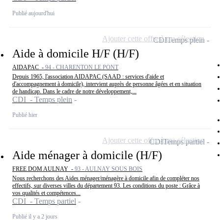
Publié aujourd'hui
Ajouter cette offre à ma sélection
CDI
Temps plein
Aide à domicile H/F (H/F)
AIDAPAC -
94 - CHARENTON LE PONT
Depuis 1965, l'association AIDAPAC (SAAD : services d'aide et
d'accompagnement à domicile), intervient auprès de personne âgées et en situation
de handicap. Dans le cadre de notre développement,...
CDI - Temps plein
Publié hier
Ajouter cette offre à ma sélection
CDI
Temps partiel
Aide ménager à domicile (H/F)
FREE DOM AULNAY -
93 - AULNAY SOUS BOIS
Nous recherchons des Aides ménager/ménagère à domicile afin de compléter nos
effectifs, sur diverses villes du département 93. Les conditions du poste : Grâce à
vos qualités et compétences...
CDI - Temps partiel
Publié il y a 2 jours