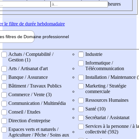
heures
er
le filtre de durée hebdomadaire
les filtres de
Domaine pro
fessionnel
ne professionel
Achats / Comptabilité /
Industrie
Gestion (1)
Informatique /
Arts / Artisanat d'art
Télécommunication
Banque / Assurance
Installation / Maintenance (
Bâtiment / Travaux Publics
Marketing / Stratégie
commerciale
Commerce / Vente (3)
Ressources Humaines
Communication / Multimédia
Santé (10)
Conseil / Etudes
Secrétariat / Assistanat
Direction d'entreprise
Services à la personne / à l
Espaces verts et naturels /
collectivité (592)
Agriculture / Pêche / Soins aux