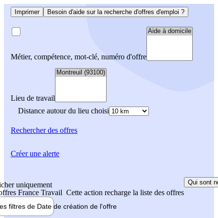
Imprimer
Besoin d'aide sur la recherche d'offres d'emploi ?
Métier, compétence, mot-clé, numéro d'offre
Lieu de travail
Distance autour du lieu choisi
Rechercher
des offres
Créer une alerte
Qui sont n
icher uniquement
 offres France Travail
Cette action recharge la liste des offres
les filtres de
Date de création
de l'offre