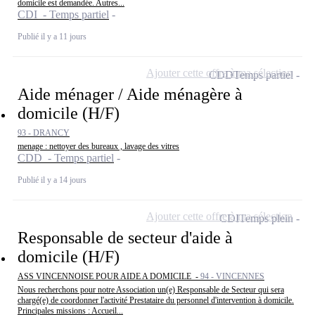
domicile est demandée. Autres...
CDI - Temps partiel
Publié il y a 11 jours
Ajouter cette offre à ma sélection
CDD
Temps partiel
Aide ménager / Aide ménagère à
domicile (H/F)
93 - DRANCY
menage : nettoyer des bureaux , lavage des vitres
CDD - Temps partiel
Publié il y a 14 jours
Ajouter cette offre à ma sélection
CDI
Temps plein
Responsable de secteur d'aide à
domicile (H/F)
ASS VINCENNOISE POUR AIDE A DOMICILE -
94 - VINCENNES
Nous recherchons pour notre Association un(e) Responsable de Secteur qui sera
chargé(e) de coordonner l'activité Prestataire du personnel d'intervention à domicile.
Principales missions : Accueil...