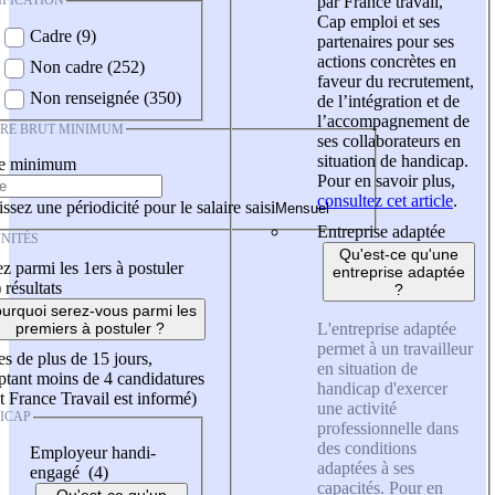
IFICATION
par France travail,
Cap emploi et ses
Cadre (9)
partenaires pour ses
actions concrètes en
Non cadre (252)
faveur du recrutement,
Non renseignée (350)
de l’intégration et de
l’accompagnement de
IRE BRUT MINIMUM
ses collaborateurs en
situation de handicap.
re minimum
Pour en savoir plus,
consultez cet article
.
ssez une périodicité pour le salaire saisi
Entreprise adaptée
NITÉS
Qu'est-ce qu'une
z parmi les 1ers à postuler
entreprise adaptée
)
résultats
?
urquoi serez-vous parmi les
L'entreprise adaptée
premiers à postuler ?
permet à un travailleur
es de plus de 15 jours,
en situation de
tant moins de 4 candidatures
handicap d'exercer
t France Travail est informé)
une activité
ICAP
professionnelle dans
des conditions
Employeur handi-
adaptées à ses
engagé (4)
capacités. Pour en
Qu'est-ce qu'un