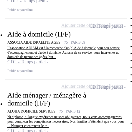
CDD - Temps plein
Publié aujourd'hui
Ajouter cette offre à ma sélection
CDI
Temps partiel
Aide à domicile (H/F)
ASSOCIA AIDE ISRAELITE AGES -
75 - PARIS 09
L'association ADIAM est à la recherche d'un(e) Aide à domicile pour son service
d'accompagnement et d'aide à domicile. Au sein de ce service, vous intervenez au
domicile de personnes âgées (sur...
CDI - Temps partiel
Publié aujourd'hui
Ajouter cette offre à ma sélection
CDI
Temps partiel
Aide ménager / ménagère à
domicile (H/F)
ALOHA DOMICILE SERVICES -
75 - PARIS 12
Ni diplôme, ni longue expérience ne sont obligatoires, nous vous accompagnerons
pour compléter les compétences nécessaires. Nos familles n'attendent que vous pour
: - Nettoyer et entretenir leur...
CDI - Temps partiel