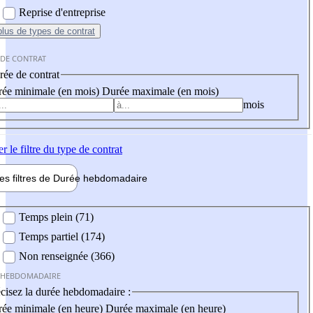
Reprise d'entreprise
plus
de types de contrat
 DE CONTRAT
ée de contrat
ée minimale (en mois)
Durée maximale (en mois)
mois
er
le filtre du type de contrat
les filtres de
Durée hebdo
madaire
 hebdomadaire
Temps plein (71)
Temps partiel (174)
Non renseignée (366)
 HEBDOMADAIRE
cisez la durée hebdomadaire :
ée minimale (en heure)
Durée maximale (en heure)