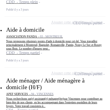
CDD - Temps plein
Publié il y a 3 jours
Ajouter cette offre à ma sélection
CDD
Temps partiel
Aide à domicile
ASSOCIATION PANDA -
93 - MONTREUIL
Nous proposons plusieurs postes d'aide à domicile pour cet été. Vous travaillez
principalement à Montreuil, Bagnolet, Romainville, Pantin, Noisy Le Sec et Rosny
sous Bois. Le nombre d'heures peut...
CDD - Temps partiel
Publié il y a 3 jours
Ajouter cette offre à ma sélection
CDI
Temps partiel
Aide ménager / Aide ménagère à
domicile (H/F)
APEF SERVICES -
94 - VINCENNES
Nous recherchons un(e) assistant(e) ménager(ère)sur Vincennes pour contribuer au
bien-être de nos clients, en les accompagnant dans l'entretien quotidien de leurs
foyers. Votre travail consistera à...