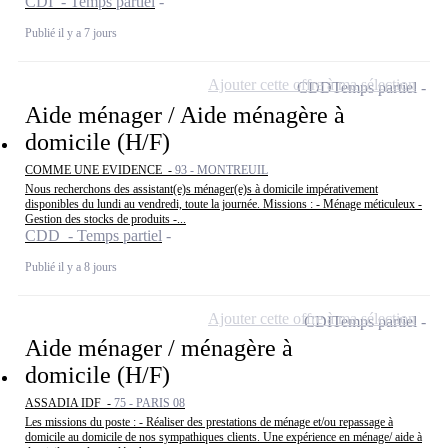
CDI - Temps partiel
Publié il y a 7 jours
Ajouter cette offre à ma sélection
CDD
Temps partiel
Aide ménager / Aide ménagère à
domicile (H/F)
COMME UNE EVIDENCE -
93 - MONTREUIL
Nous recherchons des assistant(e)s ménager(e)s à domicile impérativement
disponibles du lundi au vendredi, toute la journée. Missions : - Ménage méticuleux -
Gestion des stocks de produits -...
CDD - Temps partiel
Publié il y a 8 jours
Ajouter cette offre à ma sélection
CDI
Temps partiel
Aide ménager / ménagère à
domicile (H/F)
ASSADIA IDF -
75 - PARIS 08
Les missions du poste : - Réaliser des prestations de ménage et/ou repassage à
domicile au domicile de nos sympathiques clients. Une expérience en ménage/ aide à