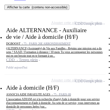
Afficher la carte
(contenu non-accessible)
Ajouter cette offre à ma sélection
CDD
Temps plein
Aide ALTERNANCE - Auxiliaire
de vie / Aide à domicile (H/F)
DGBOOST -
75 - PARIS 20E ARRONDISSEMENT
(ALTERNANCE) Assistant(e) de Vie aux Familles - Rejoins une mission qui a du
sens ! SAAD / Formation à distance / 10 mois Tu veux accompagner les personnes
qui en ont besoin tout en te formant à un...
CDD - Temps plein
Publié aujourd'hui
Ajouter cette offre à ma sélection
CDD
Temps plein
Aide à domicile (H/F)
ASSOCIA AIDE ISRAELITE AGES -
75 - PARIS 09
L'association ADIAM est à la recherche d'un(e) Aide à domicile pour son service
d'accompagnement et d'aide à domicile. Au sein de ce service, vous intervenez au
domicile de personnes âgées (sur...