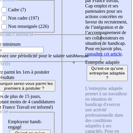
IFICATION
par France travail,
Cap emploi et ses
Cadre (7)
partenaires pour ses
actions concrètes en
Non cadre (197)
faveur du recrutement,
Non renseignée (226)
de l’intégration et de
l’accompagnement de
IRE BRUT MINIMUM
ses collaborateurs en
situation de handicap.
re minimum
Pour en savoir plus,
consultez cet article
.
ssez une périodicité pour le salaire saisi
Entreprise adaptée
NITÉS
Qu'est-ce qu'une
z parmi les 1ers à postuler
entreprise adaptée
résultats
?
urquoi serez-vous parmi les
L'entreprise adaptée
premiers à postuler ?
permet à un travailleur
es de plus de 15 jours,
en situation de
tant moins de 4 candidatures
handicap d'exercer
t France Travail est informé)
une activité
ICAP
professionnelle dans
des conditions
Employeur handi-
adaptées à ses
engagé
capacités. Pour en
Qu'est-ce qu'un