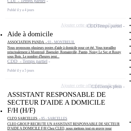
CDI - Temps partiel
Publié il y a 4 jours
Ajouter cette offre à ma sélection
CDD
Temps partiel
Aide à domicile
ASSOCIATION PANDA -
93 - MONTREUIL
Nous proposons plusieurs postes d'aide à domicile pour cet été. Vous travaillez
principalement à Montreuil, Bagnolet, Romainville, Pantin, Noisy Le Sec et Rosny
sous Bois. Le nombre d'heures peut...
CDD - Temps partiel
Publié il y a 5 jours
Ajouter cette offre à ma sélection
CDI
Temps plein
ASSISTANT RESPONSABLE DE
SECTEUR D'AIDE A DOMICILE
F/H (H/F)
CLE'O SARCELLES -
95 - SARCELLES
CLEO GROUP RECRUTE UN ASSISTANT RESPONSABLE DE SECTEUR
D'AIDE A DOMICILE F/H Chez CLEO, nous mettons tout en œuvre pour