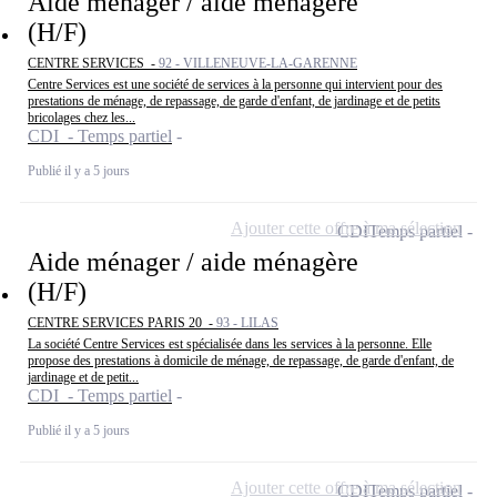
Aide ménager / aide ménagère
(H/F)
CENTRE SERVICES -
92 - VILLENEUVE-LA-GARENNE
Centre Services est une société de services à la personne qui intervient pour des
prestations de ménage, de repassage, de garde d'enfant, de jardinage et de petits
bricolages chez les...
CDI - Temps partiel
Publié il y a 5 jours
Ajouter cette offre à ma sélection
CDI
Temps partiel
Aide ménager / aide ménagère
(H/F)
CENTRE SERVICES PARIS 20 -
93 - LILAS
La société Centre Services est spécialisée dans les services à la personne. Elle
propose des prestations à domicile de ménage, de repassage, de garde d'enfant, de
jardinage et de petit...
CDI - Temps partiel
Publié il y a 5 jours
Ajouter cette offre à ma sélection
CDI
Temps partiel