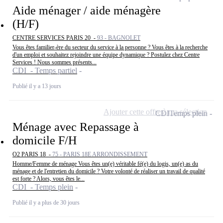
Aide ménager / aide ménagère
(H/F)
CENTRE SERVICES PARIS 20 -
93 - BAGNOLET
Vous êtes familier-ère du secteur du service à la personne ? Vous êtes à la recherche
d'un emploi et souhaitez rejoindre une équipe dynamique ? Postulez chez Centre
Services ! Nous sommes présents...
CDI - Temps partiel
Publié il y a 13 jours
Ajouter cette offre à ma sélection
CDI
Temps plein
Ménage avec Repassage à
domicile F/H
O2 PARIS 18 -
75 - PARIS 18E ARRONDISSEMENT
Homme/Femme de ménage Vous êtes un(e) véritable fé(e) du logis, un(e) as du
ménage et de l'entretien du domicile ? Votre volonté de réaliser un travail de qualité
est forte ? Alors, vous êtes le...
CDI - Temps plein
Publié il y a plus de 30 jours