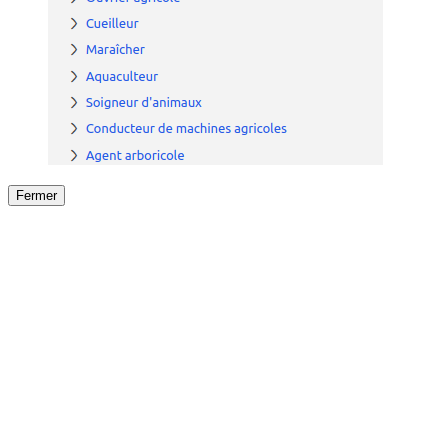
Fermer
Fermer
le détail de l'offre
/
Offre
sur
Offre précéden