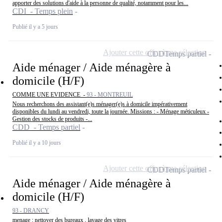
apporter des solutions d'aide à la personne de qualité, notamment pour les...
CDI - Temps plein
Publié il y a 5 jours
Ajouter cette offre à ma sélection
CDD
Temps partiel
Aide ménager / Aide ménagère à
domicile (H/F)
COMME UNE EVIDENCE -
93 - MONTREUIL
Nous recherchons des assistant(e)s ménager(e)s à domicile impérativement
disponibles du lundi au vendredi, toute la journée. Missions : - Ménage méticuleux -
Gestion des stocks de produits -...
CDD - Temps partiel
Publié il y a 10 jours
Ajouter cette offre à ma sélection
CDD
Temps partiel
Aide ménager / Aide ménagère à
domicile (H/F)
93 - DRANCY
menage : nettoyer des bureaux , lavage des vitres