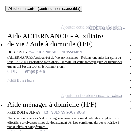
Afficher la carte
(contenu non-accessible)
Ajouter cette offre à ma sélection
CDD
Temps plein
Aide ALTERNANCE - Auxiliaire
de vie / Aide à domicile (H/F)
DGBOOST -
75 - PARIS 20E ARRONDISSEMENT
(ALTERNANCE) Assistant(e) de Vie aux Familles - Rejoins une mission qui a du
sens ! SAAD / Formation à distance / 10 mois Tu veux accompagner les personnes
qui en ont besoin tout en te formant à un...
CDD - Temps plein
Publié il y a 2 jours
Ajouter cette offre à ma sélection
CDI
Temps partiel
Aide ménager à domicile (H/F)
FREE DOM AULNAY -
93 - AULNAY SOUS BOIS
Nous recherchons des Aides ménager/ménagère à domicile afin de compléter nos
effectifs, sur diverses villes du département 93. Les conditions du poste : Grâce à
vos qualités et compétences...