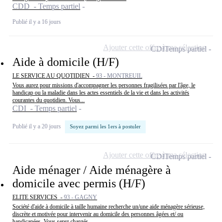
CDD - Temps partiel
Publié il y a 16 jours
Ajouter cette offre à ma sélection
CDI
Temps partiel
Aide à domicile (H/F)
LE SERVICE AU QUOTIDIEN -
93 - MONTREUIL
Vous aurez pour missions d'accompagner les personnes fragilisées par l'âge, le
handicap ou la maladie dans les actes essentiels de la vie et dans les activités
courantes du quotidien. Vous...
CDI - Temps partiel
Publié il y a 20 jours
Soyez parmi les 1ers à postuler
Ajouter cette offre à ma sélection
CDI
Temps partiel
Aide ménager / Aide ménagère à
domicile avec permis (H/F)
ELITE SERVICES -
93 - GAGNY
Société d'aide à domicile à taille humaine recherche un/une aide ménagère sérieuse,
discrète et motivée pour intervenir au domicile des personnes âgées et/ ou
handicapées. Vous serez chargés...