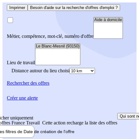
Imprimer
Besoin d'aide sur la recherche d'offres d'emploi ?
Métier, compétence, mot-clé, numéro d'offre
Lieu de travail
Distance autour du lieu choisi
Rechercher
des offres
Créer une alerte
Qui sont n
icher uniquement
 offres France Travail
Cette action recharge la liste des offres
les filtres de
Date de création
de l'offre