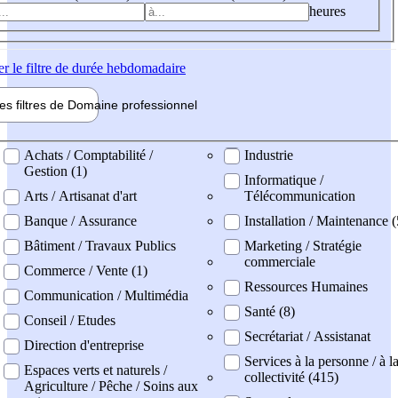
heures
er
le filtre de durée hebdomadaire
les filtres de
Domaine pro
fessionnel
ne professionel
Achats / Comptabilité /
Industrie
Gestion (1)
Informatique /
Arts / Artisanat d'art
Télécommunication
Banque / Assurance
Installation / Maintenance (
Bâtiment / Travaux Publics
Marketing / Stratégie
commerciale
Commerce / Vente (1)
Ressources Humaines
Communication / Multimédia
Santé (8)
Conseil / Etudes
Secrétariat / Assistanat
Direction d'entreprise
Services à la personne / à l
Espaces verts et naturels /
collectivité (415)
Agriculture / Pêche / Soins aux