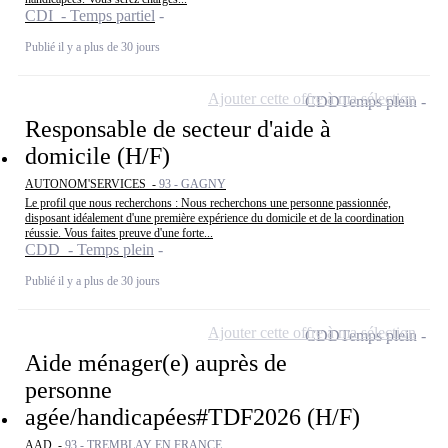
CDI - Temps partiel
Publié il y a plus de 30 jours
Ajouter cette offre à ma sélection
CDD
Temps plein
Responsable de secteur d'aide à
domicile (H/F)
AUTONOM'SERVICES -
93 - GAGNY
Le profil que nous recherchons : Nous recherchons une personne passionnée,
disposant idéalement d'une première expérience du domicile et de la coordination
réussie. Vous faites preuve d'une forte...
CDD - Temps plein
Publié il y a plus de 30 jours
Ajouter cette offre à ma sélection
CDD
Temps plein
Aide ménager(e) auprès de
personne
agée/handicapées#TDF2026 (H/F)
AAD -
93 - TREMBLAY EN FRANCE