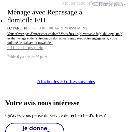
Ajouter cette offre à ma sélection
CDI
Temps plein
Ménage avec Repassage à
domicile F/H
O2 PARIS 18 -
75 - PARIS 18E ARRONDISSEMENT
Vous n'avez pas d'expérience et alors? Vous êtes un(e) véritable fé(e) du logis, un(e)
as du ménage et de l'entretien du domicile? Venez avec votre engagement, votre
volonté de réaliser un travail de...
CDI - Temps plein
Publié il y a plus de 30 jours
Afficher les 20 offres suivantes
Votre avis nous intéresse
Qu'avez-vous pensé du service de recherche d'offres ?