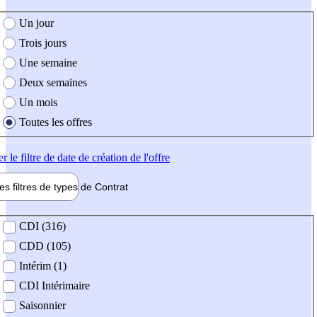
e création de l'offre
Un jour
Trois jours
Une semaine
Deux semaines
Un mois
Toutes les offres
er
le filtre de date de création de l'offre
les filtres de types de
Contrat
de contrat
CDI (316)
CDD (105)
Intérim (1)
CDI Intérimaire
Saisonnier