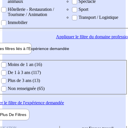
animaux
Spectacle
Hôtellerie - Restauration /
Sport
Tourisme / Animation
Transport / Logistique
Immobilier
Appliquer
le filtre du domaine professi
es filtres liés à l'
Expérience
demandée
ience demandée
Moins de 1 an (16)
De 1 à 3 ans (117)
Plus de 3 ans (13)
Non renseignée (65)
er
le filtre de l'expérience demandée
Plus De
Filtres