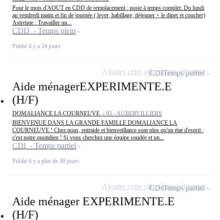
Pour le mois d'AOUT en CDD de remplacement : poste à temps complet: Du lundi
au vendredi matin et fin de journée ( lever, habillage, déjeuner + le diner et coucher)
Astreinte : Travailler un...
CDD - Temps plein
Publié il y a 24 jours
Ajouter cette offre à ma sélection
CDI
Temps partiel
Aide ménagerEXPERIMENTE.E
(H/F)
DOMALIANCE LA COURNEUVE -
93 - AUBERVILLIERS
BIENVENUE DANS LA GRANDE FAMILLE DOMALIANCE LA
COURNEUVE ! Chez nous, entraide et bienveillance sont plus qu'un état d'esprit :
c'est notre quotidien ! Si vous cherchez une équipe soudée et un...
CDI - Temps partiel
Publié il y a plus de 30 jours
Ajouter cette offre à ma sélection
CDI
Temps partiel
Aide ménager EXPERIMENTE.E
(H/F)