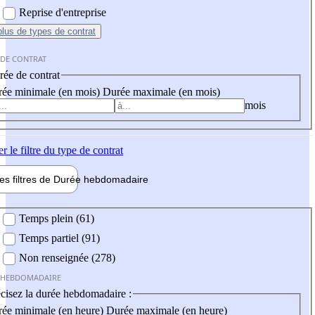
Reprise d'entreprise
plus
de types de contrat
 DE CONTRAT
ée de contrat
ée minimale (en mois)
Durée maximale (en mois)
mois
er
le filtre du type de contrat
les filtres de
Durée hebdo
madaire
 hebdomadaire
Temps plein (61)
Temps partiel (91)
Non renseignée (278)
 HEBDOMADAIRE
cisez la durée hebdomadaire :
ée minimale (en heure)
Durée maximale (en heure)