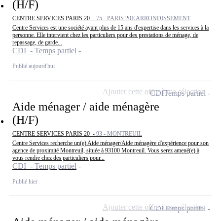
(H/F)
CENTRE SERVICES PARIS 20 -
75 - PARIS 20E ARRONDISSEMENT
Centre Services est une société ayant plus de 15 ans d'expertise dans les services à la
personne. Elle intervient chez les particuliers pour des prestations de ménage, de
repassage, de garde...
CDI - Temps partiel
Publié aujourd'hui
Ajouter cette offre à ma sélection
CDI
Temps partiel
Aide ménager / aide ménagère
(H/F)
CENTRE SERVICES PARIS 20 -
93 - MONTREUIL
Centre Services recherche un(e) Aide ménager/Aide ménagère d'expérience pour son
agence de proximité Montreuil, située à 93100 Montreuil. Vous serez amené(e) à
vous rendre chez des particuliers pour...
CDI - Temps partiel
Publié hier
Ajouter cette offre à ma sélection
CDI
Temps partiel