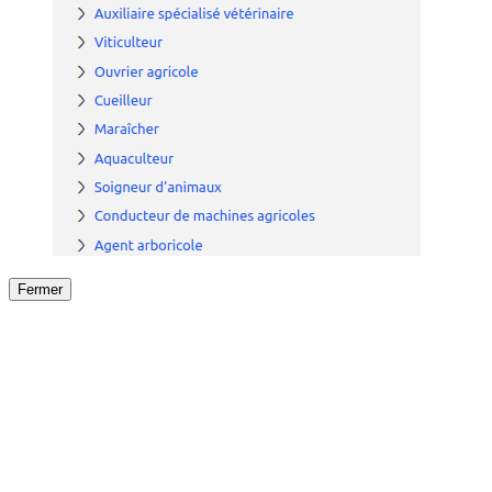
Fermer
Fermer
le détail de l'offre
/
Offre
sur
Offre précéden