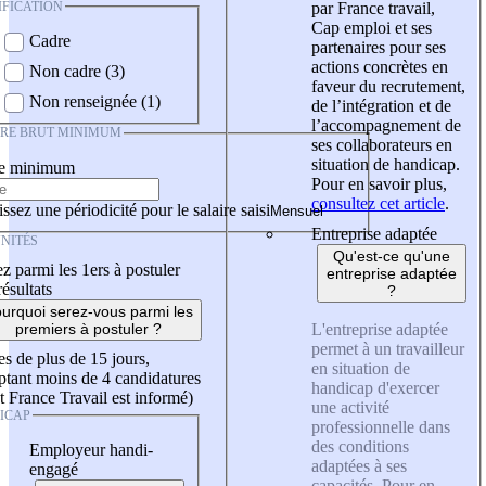
IFICATION
par France travail,
Cap emploi et ses
Cadre
partenaires pour ses
actions concrètes en
Non cadre (3)
faveur du recrutement,
Non renseignée (1)
de l’intégration et de
l’accompagnement de
IRE BRUT MINIMUM
ses collaborateurs en
situation de handicap.
re minimum
Pour en savoir plus,
consultez cet article
.
ssez une périodicité pour le salaire saisi
Entreprise adaptée
NITÉS
Qu'est-ce qu'une
z parmi les 1ers à postuler
entreprise adaptée
résultats
?
urquoi serez-vous parmi les
L'entreprise adaptée
premiers à postuler ?
permet à un travailleur
es de plus de 15 jours,
en situation de
tant moins de 4 candidatures
handicap d'exercer
t France Travail est informé)
une activité
ICAP
professionnelle dans
des conditions
Employeur handi-
adaptées à ses
engagé
capacités. Pour en