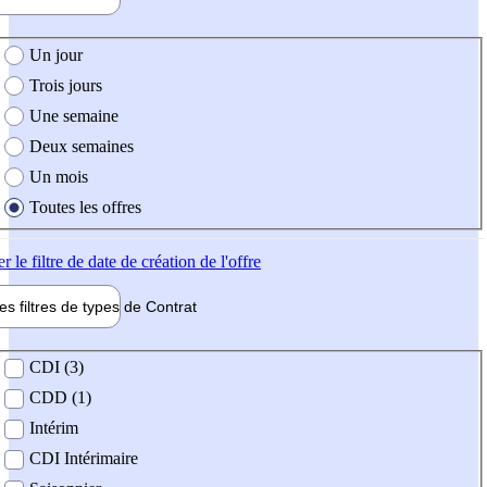
e création de l'offre
Un jour
Trois jours
Une semaine
Deux semaines
Un mois
Toutes les offres
er
le filtre de date de création de l'offre
les filtres de types de
Contrat
de contrat
CDI (3)
CDD (1)
Intérim
CDI Intérimaire