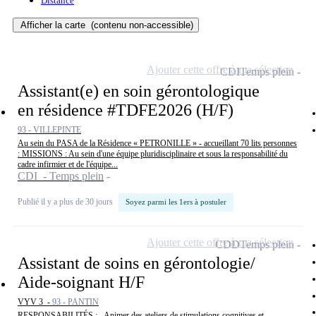
Distance
Afficher la carte
(contenu non-accessible)
Ajouter cette offre à ma sélection
CDI
Temps plein
Assistant(e) en soin gérontologique
en résidence #TDFE2026 (H/F)
93 - VILLEPINTE
Au sein du PASA de la Résidence « PETRONILLE » - accueillant 70 lits personnes
: MISSIONS : Au sein d'une équipe pluridisciplinaire et sous la responsabilité du
cadre infirmier et de l'équipe...
CDI - Temps plein
Publié il y a plus de 30 jours
Soyez parmi les 1ers à postuler
Ajouter cette offre à ma sélection
CDD
Temps plein
Assistant de soins en gérontologie/
Aide-soignant H/F
VYV 3 -
93 - PANTIN
RESPONSABILITÉS : - Animer des ateliers de stimulations cognitives et