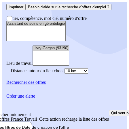
Imprimer
Besoin d'aide sur la recherche d'offres d'emploi ?
Métier, compétence, mot-clé, numéro d'offre
Lieu de travail
Distance autour du lieu choisi
Rechercher
des offres
Créer une alerte
Qui sont n
icher uniquement
 offres France Travail
Cette action recharge la liste des offres
les filtres de
Date de création
de l'offre