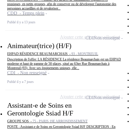
praxiques, en petits groupes, afin de conserver ou de développer l'autonomie des
personnes accueillies et de revaloriser...
CDD - Temps plein
Publié il y a 13 jours
Ajouter cette offre à ma sélection
CDI
Non renseigné
Animateur(trice) (H/F)
EHPAD RÉSIDENCE BEAUMARCHAIS -
93 - MONTREUIL
Description de l'offre: LA RÉSIDENCE La résidence Beaumarchais est un EHPAD
moderne et haut de gamme de 50 places, situé au 63ter Rue Beaumarchais à
Montreuil (93). Avec ses équipements uniques, elle...
CDI - Non renseigné
Publié il y a 7 jours
Ajouter cette offre à ma sélection
CDI
Non renseigné
Assistant-e de Soins en
Gerontologie Ssiad H/F
GROUPE SOS -
75 - PARIS 19E ARRONDISSEMENT
POSTE : Assistant-e de Soins en Gerontologie Ssiad H/F DESCRIPTION : En