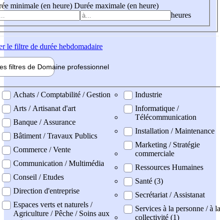
ée minimale (en heure)
Durée maximale (en heure)
heures
er
le filtre de durée hebdomadaire
les filtres de
Domaine pro
fessionnel
ne professionel
Achats / Comptabilité / Gestion
Industrie
Arts / Artisanat d'art
Informatique /
Télécommunication
Banque / Assurance
Installation / Maintenance
Bâtiment / Travaux Publics
Marketing / Stratégie
Commerce / Vente
commerciale
Communication / Multimédia
Ressources Humaines
Conseil / Etudes
Santé (3)
Direction d'entreprise
Secrétariat / Assistanat
Espaces verts et naturels /
Services à la personne / à l
Agriculture / Pêche / Soins aux
collectivité (1)