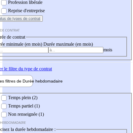
Profession libérale
Reprise d'entreprise
plus
de types de contrat
 DE CONTRAT
ée de contrat
ée minimale (en mois)
Durée maximale (en mois)
mois
er
le filtre du type de contrat
les filtres de
Durée hebdo
madaire
 hebdomadaire
Temps plein (2)
Temps partiel (1)
Non renseignée (1)
 HEBDOMADAIRE
cisez la durée hebdomadaire :