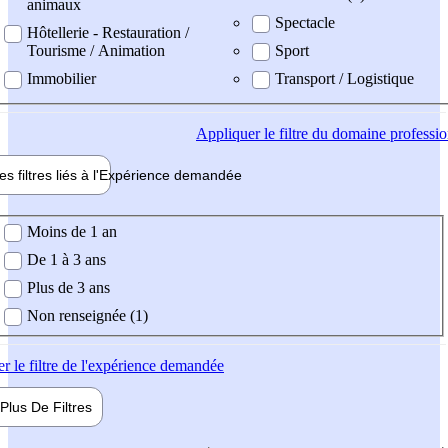
animaux
Spectacle
Hôtellerie - Restauration /
Tourisme / Animation
Sport
Immobilier
Transport / Logistique
Appliquer
le filtre du domaine professi
es filtres liés à l'
Expérience
demandée
ience demandée
Moins de 1 an
De 1 à 3 ans
Plus de 3 ans
Non renseignée (1)
er
le filtre de l'expérience demandée
Plus De
Filtres