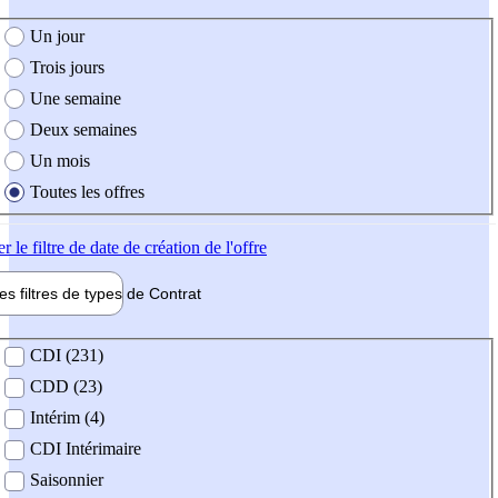
e création de l'offre
Un jour
Trois jours
Une semaine
Deux semaines
Un mois
Toutes les offres
er
le filtre de date de création de l'offre
les filtres de types de
Contrat
de contrat
CDI (231)
CDD (23)
Intérim (4)
CDI Intérimaire
Saisonnier