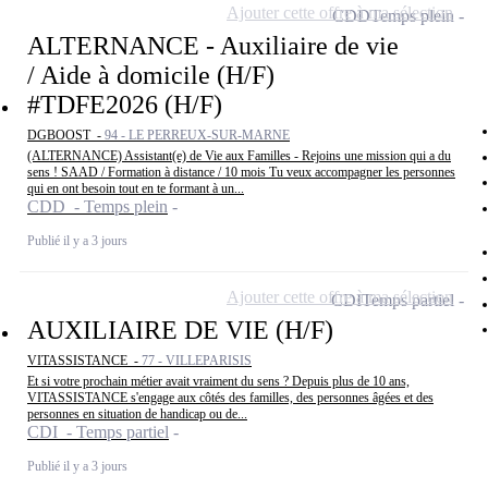
Ajouter cette offre à ma sélection
CDD
Temps plein
ALTERNANCE - Auxiliaire de vie
/ Aide à domicile (H/F)
#TDFE2026 (H/F)
DGBOOST -
94 - LE PERREUX-SUR-MARNE
(ALTERNANCE) Assistant(e) de Vie aux Familles - Rejoins une mission qui a du
sens ! SAAD / Formation à distance / 10 mois Tu veux accompagner les personnes
qui en ont besoin tout en te formant à un...
CDD - Temps plein
Publié il y a 3 jours
Ajouter cette offre à ma sélection
CDI
Temps partiel
AUXILIAIRE DE VIE (H/F)
VITASSISTANCE -
77 - VILLEPARISIS
Et si votre prochain métier avait vraiment du sens ? Depuis plus de 10 ans,
VITASSISTANCE s'engage aux côtés des familles, des personnes âgées et des
personnes en situation de handicap ou de...
CDI - Temps partiel
Publié il y a 3 jours