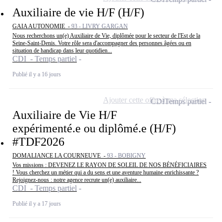
Auxiliaire de vie H/F (H/F)
GAIA AUTONOMIE -
93 - LIVRY GARGAN
Nous recherchons un(e) Auxiliaire de Vie, diplômée pour le secteur de l'Est de la
Seine-Saint-Denis. Votre rôle sera d'accompagner des personnes âgées ou en
situation de handicap dans leur quotidien...
CDI - Temps partiel
Publié il y a 16 jours
Ajouter cette offre à ma sélection
CDI
Temps partiel
Auxiliaire de Vie H/F
expérimenté.e ou diplômé.e (H/F)
#TDF2026
DOMALIANCE LA COURNEUVE -
93 - BOBIGNY
Vos missions : DEVENEZ LE RAYON DE SOLEIL DE NOS BÉNÉFICIAIRES
! Vous cherchez un métier qui a du sens et une aventure humaine enrichissante ?
Rejoignez-nous : notre agence recrute un(e) auxiliaire...
CDI - Temps partiel
Publié il y a 17 jours