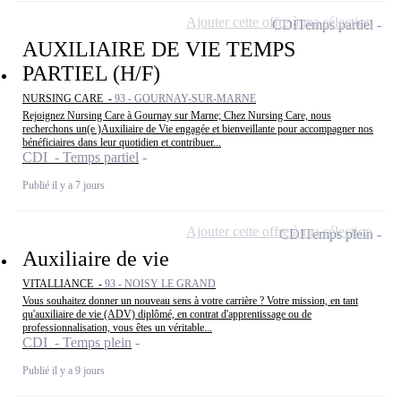
Ajouter cette offre à ma sélection
CDI
Temps partiel
AUXILIAIRE DE VIE TEMPS
PARTIEL (H/F)
NURSING CARE -
93 - GOURNAY-SUR-MARNE
Rejoignez Nursing Care à Gournay sur Marne; Chez Nursing Care, nous
recherchons un(e )Auxiliaire de Vie engagée et bienveillante pour accompagner nos
bénéficiaires dans leur quotidien et contribuer...
CDI - Temps partiel
Publié il y a 7 jours
Ajouter cette offre à ma sélection
CDI
Temps plein
Auxiliaire de vie
VITALLIANCE -
93 - NOISY LE GRAND
Vous souhaitez donner un nouveau sens à votre carrière ? Votre mission, en tant
qu'auxiliaire de vie (ADV) diplômé, en contrat d'apprentissage ou de
professionnalisation, vous êtes un véritable...
CDI - Temps plein
Publié il y a 9 jours