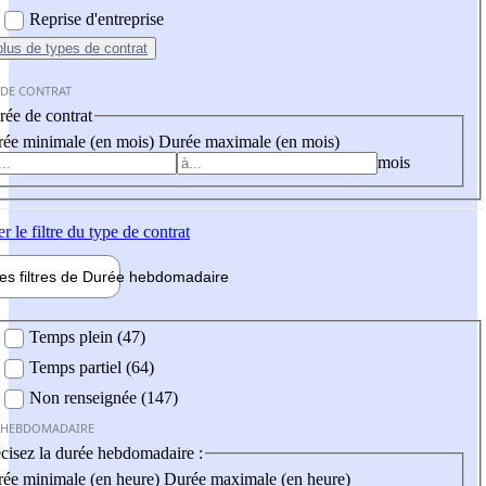
Reprise d'entreprise
plus
de types de contrat
 DE CONTRAT
ée de contrat
ée minimale (en mois)
Durée maximale (en mois)
mois
er
le filtre du type de contrat
les filtres de
Durée hebdo
madaire
 hebdomadaire
Temps plein (47)
Temps partiel (64)
Non renseignée (147)
 HEBDOMADAIRE
cisez la durée hebdomadaire :
ée minimale (en heure)
Durée maximale (en heure)