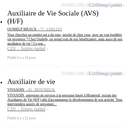
Ajouter cette offre à ma sélection
CDI
Temps partiel
Auxiliaire de Vie Sociale (AVS)
(H/F)
OUIHELP MEAUX -
77 - CHELLES
Vous cherchez un emploi qui a du sens, proche de chez vous, avec un vrai équilibre
vie pro/perso ? Chez Ouihelp, on prend soin de nos bénéficiaires. mais aussi de nos
auxiliaires de vie ! Ce que...
CDI - Temps partiel
Publié il y a 18 jours
Ajouter cette offre à ma sélection
CDI
Temps partiel
Auxiliaire de vie
VIVASOIN -
93 - MONTREUIL
VIVASOIN, entreprise de services à la personne basée à Montreuil, recrute des
Auxiliaires de Vie (H/F) afin d'accompagner le développement de son activité. Vous
interviendrez auprès de personnes...
CDI - Temps partiel
Publié il y a 22 jours