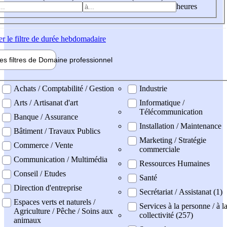
heures
er
le filtre de durée hebdomadaire
les filtres de
Domaine pro
fessionnel
ne professionel
Achats / Comptabilité / Gestion
Industrie
Arts / Artisanat d'art
Informatique /
Télécommunication
Banque / Assurance
Installation / Maintenance
Bâtiment / Travaux Publics
Marketing / Stratégie
Commerce / Vente
commerciale
Communication / Multimédia
Ressources Humaines
Conseil / Etudes
Santé
Direction d'entreprise
Secrétariat / Assistanat (1)
Espaces verts et naturels /
Services à la personne / à l
Agriculture / Pêche / Soins aux
collectivité (257)
animaux