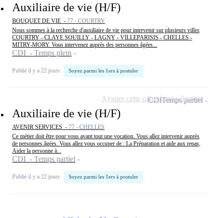
Auxiliaire de vie (H/F)
BOUQUET DE VIE -
77 - COURTRY
Nous sommes à la recherche d'auxiliaire de vie pour intervenir sur plusieurs villes
COURTRY - CLAYE SOUILLY - LAGNY - VILLEPARISIS - CHELLES -
MITRY-MORY. Vous intervenez auprès des personnes âgées...
CDI - Temps plein
Publié il y a 22 jours
Soyez parmi les 1ers à postuler
Ajouter cette offre à ma sélection
CDI
Temps partiel
Auxiliaire de vie (H/F)
AVENIR SERVICES -
77 - CHELLES
Ce métier doit être pour vous avant tout une vocation. Vous allez intervenir auprès
de personnes âgées. Vous allez vous occuper de : La Préparation et aide aux repas,
Aider la personne à...
CDI - Temps partiel
Publié il y a 22 jours
Soyez parmi les 1ers à postuler