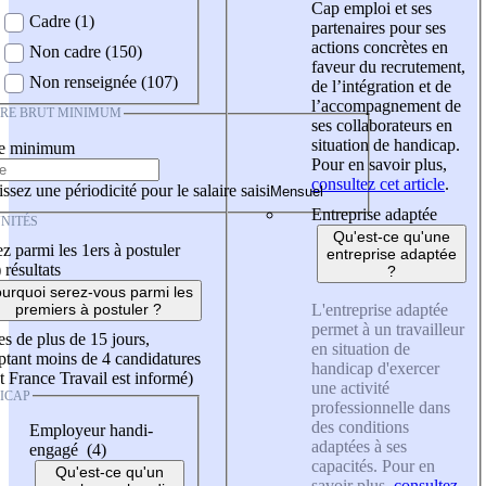
Cap emploi et ses
Cadre (1)
partenaires pour ses
actions concrètes en
Non cadre (150)
faveur du recrutement,
Non renseignée (107)
de l’intégration et de
l’accompagnement de
IRE BRUT MINIMUM
ses collaborateurs en
situation de handicap.
re minimum
Pour en savoir plus,
consultez cet article
.
ssez une périodicité pour le salaire saisi
Entreprise adaptée
NITÉS
Qu'est-ce qu'une
z parmi les 1ers à postuler
entreprise adaptée
)
résultats
?
urquoi serez-vous parmi les
L'entreprise adaptée
premiers à postuler ?
permet à un travailleur
es de plus de 15 jours,
en situation de
tant moins de 4 candidatures
handicap d'exercer
t France Travail est informé)
une activité
ICAP
professionnelle dans
des conditions
Employeur handi-
adaptées à ses
engagé (4)
capacités. Pour en
Qu'est-ce qu'un
savoir plus,
consultez