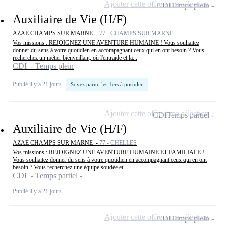
Ajouter cette offre à ma sélection
CDI
Temps plein
Auxiliaire de Vie (H/F)
AZAE CHAMPS SUR MARNE -
77 - CHAMPS SUR MARNE
Vos missions : REJOIGNEZ UNE AVENTURE HUMAINE ! Vous souhaitez
donner du sens à votre quotidien en accompagnant ceux qui en ont besoin ? Vous
recherchez un métier bienveillant, où l'entraide et la...
CDI - Temps plein
Publié il y a 21 jours
Soyez parmi les 1ers à postuler
Ajouter cette offre à ma sélection
CDI
Temps partiel
Auxiliaire de Vie (H/F)
AZAE CHAMPS SUR MARNE -
77 - CHELLES
Vos missions : REJOIGNEZ UNE AVENTURE HUMAINE ET FAMILIALE !
Vous souhaitez donner du sens à votre quotidien en accompagnant ceux qui en ont
besoin ? Vous recherchez une équipe soudée et...
CDI - Temps partiel
Publié il y a 21 jours
Ajouter cette offre à ma sélection
CDI
Temps plein