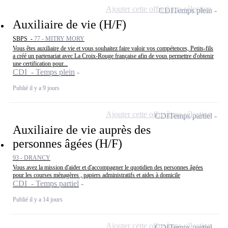
Ajouter cette offre à ma sélection
CDI
Temps plein
Auxiliaire de vie (H/F)
SBPS -
77 - MITRY MORY
Vous êtes auxiliaire de vie et vous souhaitez faire valoir vos compétences, Petits-fils
a créé un partenariat avec La Croix-Rouge française afin de vous permettre d'obtenir
une certification pour...
CDI - Temps plein
Publié il y a 9 jours
Ajouter cette offre à ma sélection
CDI
Temps partiel
Auxiliaire de vie auprès des
personnes âgées (H/F)
93 - DRANCY
Vous avez la mission d'aider et d'accompagner le quotidien des personnes âgées
pour les courses ménagères , papiers administratifs et aides à domicile
CDI - Temps partiel
Publié il y a 14 jours
Ajouter cette offre à ma sélection
CDI
Temps partiel