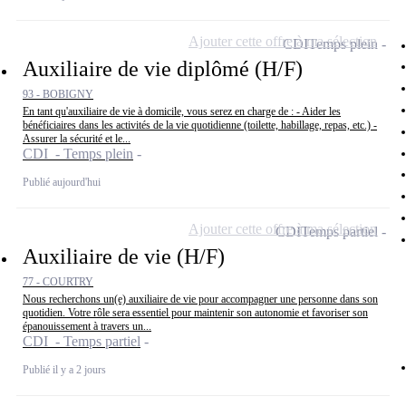
Ajouter cette offre à ma sélection
CDI
Temps plein
Auxiliaire de vie diplômé (H/F)
93 - BOBIGNY
En tant qu'auxiliaire de vie à domicile, vous serez en charge de : - Aider les
bénéficiaires dans les activités de la vie quotidienne (toilette, habillage, repas, etc.) -
Assurer la sécurité et le...
CDI - Temps plein
Publié aujourd'hui
Ajouter cette offre à ma sélection
CDI
Temps partiel
Auxiliaire de vie (H/F)
77 - COURTRY
Nous recherchons un(e) auxiliaire de vie pour accompagner une personne dans son
quotidien. Votre rôle sera essentiel pour maintenir son autonomie et favoriser son
épanouissement à travers un...
CDI - Temps partiel
Publié il y a 2 jours