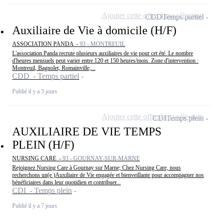
Ajouter cette offre à ma sélection
CDD
Temps partiel
Auxiliaire de Vie à domicile (H/F)
ASSOCIATION PANDA -
93 - MONTREUIL
L'association Panda recrute plusieurs auxiliaires de vie pour cet été. Le nombre
d'heures mensuels peut varier entre 120 et 150 heures/mois. Zone d'intervention :
Montreuil, Bagnolet, Romainville,...
CDD - Temps partiel
Publié il y a 3 jours
Ajouter cette offre à ma sélection
CDI
Temps plein
AUXILIAIRE DE VIE TEMPS
PLEIN (H/F)
NURSING CARE -
93 - GOURNAY-SUR-MARNE
Rejoignez Nursing Care à Gournay sur Marne; Chez Nursing Care, nous
recherchons un(e )Auxiliaire de Vie engagée et bienveillante pour accompagner nos
bénéficiaires dans leur quotidien et contribuer...
CDI - Temps plein
Publié il y a 7 jours