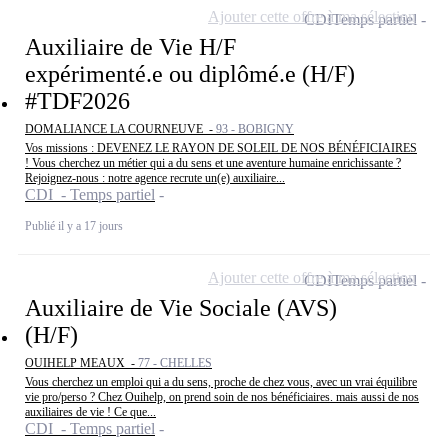
Ajouter cette offre à ma sélection
CDI
Temps partiel
Auxiliaire de Vie H/F
expérimenté.e ou diplômé.e (H/F)
#TDF2026
DOMALIANCE LA COURNEUVE -
93 - BOBIGNY
Vos missions : DEVENEZ LE RAYON DE SOLEIL DE NOS BÉNÉFICIAIRES
! Vous cherchez un métier qui a du sens et une aventure humaine enrichissante ?
Rejoignez-nous : notre agence recrute un(e) auxiliaire...
CDI - Temps partiel
Publié il y a 17 jours
Ajouter cette offre à ma sélection
CDI
Temps partiel
Auxiliaire de Vie Sociale (AVS)
(H/F)
OUIHELP MEAUX -
77 - CHELLES
Vous cherchez un emploi qui a du sens, proche de chez vous, avec un vrai équilibre
vie pro/perso ? Chez Ouihelp, on prend soin de nos bénéficiaires. mais aussi de nos
auxiliaires de vie ! Ce que...
CDI - Temps partiel