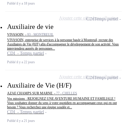
Publié il y a 18 jours
Ajouter cette offre à ma sélection
CDI
Temps partiel
Auxiliaire de vie
VIVASOIN -
93 - MONTREUIL
VIVASOIN, entreprise de services à la personne basée à Montreuil, recrute des
Auxiliaires de Vie (H/F) afin d'accompagner le développement de son activité. Vous
interviendrez auprès de personnes...
CDI - Temps partiel
Publié il y a 22 jours
Ajouter cette offre à ma sélection
CDI
Temps partiel
Auxiliaire de Vie (H/F)
AZAE CHAMPS SUR MARNE -
77 - CHELLES
Vos missions : REJOIGNEZ UNE AVENTURE HUMAINE ET FAMILIALE !
Vous souhaitez donner du sens à votre quotidien en accompagnant ceux qui en ont
besoin ? Vous recherchez une équipe soudée et...
CDI - Temps partiel
Publié il y a 21 jours