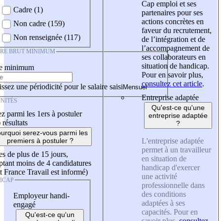
Cap emploi et ses
Cadre (1)
partenaires pour ses
actions concrètes en
Non cadre (159)
faveur du recrutement,
Non renseignée (117)
de l’intégration et de
l’accompagnement de
IRE BRUT MINIMUM
ses collaborateurs en
situation de handicap.
re minimum
Pour en savoir plus,
consultez cet article
.
ssez une périodicité pour le salaire saisi
Entreprise adaptée
NITÉS
Qu'est-ce qu'une
z parmi les 1ers à postuler
entreprise adaptée
)
résultats
?
urquoi serez-vous parmi les
L'entreprise adaptée
premiers à postuler ?
permet à un travailleur
es de plus de 15 jours,
en situation de
tant moins de 4 candidatures
handicap d'exercer
t France Travail est informé)
une activité
ICAP
professionnelle dans
des conditions
Employeur handi-
adaptées à ses
engagé
capacités. Pour en
Qu'est-ce qu'un
savoir plus,
consultez