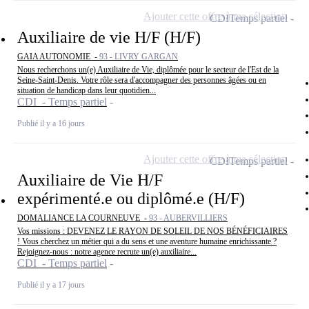
Ajouter cette offre à ma sélection
CDI
Temps partiel
Auxiliaire de vie H/F (H/F)
GAIA AUTONOMIE -
93 - LIVRY GARGAN
Nous recherchons un(e) Auxiliaire de Vie, diplômée pour le secteur de l'Est de la
Seine-Saint-Denis. Votre rôle sera d'accompagner des personnes âgées ou en
situation de handicap dans leur quotidien...
CDI - Temps partiel
Publié il y a 16 jours
Ajouter cette offre à ma sélection
CDI
Temps partiel
Auxiliaire de Vie H/F
expérimenté.e ou diplômé.e (H/F)
DOMALIANCE LA COURNEUVE -
93 - AUBERVILLIERS
Vos missions : DEVENEZ LE RAYON DE SOLEIL DE NOS BÉNÉFICIAIRES
! Vous cherchez un métier qui a du sens et une aventure humaine enrichissante ?
Rejoignez-nous : notre agence recrute un(e) auxiliaire...
CDI - Temps partiel
Publié il y a 17 jours