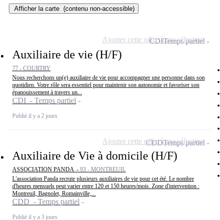
Afficher la carte
(contenu non-accessible)
Ajouter cette offre à ma sélection
CDI
Temps partiel
Auxiliaire de vie (H/F)
77 - COURTRY
Nous recherchons un(e) auxiliaire de vie pour accompagner une personne dans son
quotidien. Votre rôle sera essentiel pour maintenir son autonomie et favoriser son
épanouissement à travers un...
CDI - Temps partiel
Publié il y a 2 jours
Ajouter cette offre à ma sélection
CDD
Temps partiel
Auxiliaire de Vie à domicile (H/F)
ASSOCIATION PANDA -
93 - MONTREUIL
L'association Panda recrute plusieurs auxiliaires de vie pour cet été. Le nombre
d'heures mensuels peut varier entre 120 et 150 heures/mois. Zone d'intervention :
Montreuil, Bagnolet, Romainville,...
CDD - Temps partiel
Publié il y a 3 jours