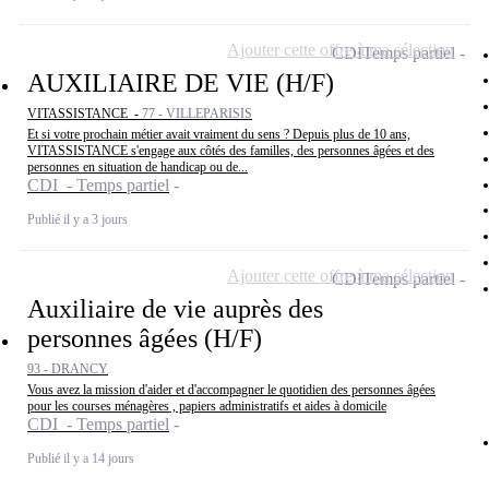
Ajouter cette offre à ma sélection
CDI
Temps partiel
AUXILIAIRE DE VIE (H/F)
VITASSISTANCE -
77 - VILLEPARISIS
Et si votre prochain métier avait vraiment du sens ? Depuis plus de 10 ans,
VITASSISTANCE s'engage aux côtés des familles, des personnes âgées et des
personnes en situation de handicap ou de...
CDI - Temps partiel
Publié il y a 3 jours
Ajouter cette offre à ma sélection
CDI
Temps partiel
Auxiliaire de vie auprès des
personnes âgées (H/F)
93 - DRANCY
Vous avez la mission d'aider et d'accompagner le quotidien des personnes âgées
pour les courses ménagères , papiers administratifs et aides à domicile
CDI - Temps partiel
Publié il y a 14 jours