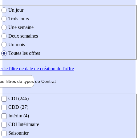
e création de l'offre
Un jour
Trois jours
Une semaine
Deux semaines
Un mois
Toutes les offres
er
le filtre de date de création de l'offre
les filtres de types de
Contrat
de contrat
CDI (246)
CDD (27)
Intérim (4)
CDI Intérimaire
Saisonnier