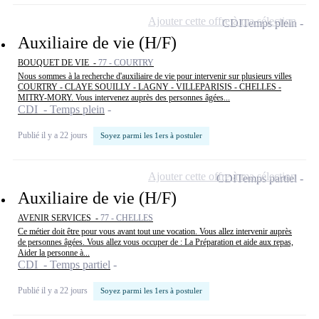
Ajouter cette offre à ma sélection
CDI
Temps plein
Auxiliaire de vie (H/F)
BOUQUET DE VIE -
77 - COURTRY
Nous sommes à la recherche d'auxiliaire de vie pour intervenir sur plusieurs villes
COURTRY - CLAYE SOUILLY - LAGNY - VILLEPARISIS - CHELLES -
MITRY-MORY. Vous intervenez auprès des personnes âgées...
CDI - Temps plein
Publié il y a 22 jours
Soyez parmi les 1ers à postuler
Ajouter cette offre à ma sélection
CDI
Temps partiel
Auxiliaire de vie (H/F)
AVENIR SERVICES -
77 - CHELLES
Ce métier doit être pour vous avant tout une vocation. Vous allez intervenir auprès
de personnes âgées. Vous allez vous occuper de : La Préparation et aide aux repas,
Aider la personne à...
CDI - Temps partiel
Publié il y a 22 jours
Soyez parmi les 1ers à postuler