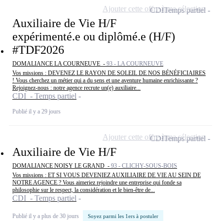
Ajouter cette offre à ma sélection
CDI
Temps partiel
Auxiliaire de Vie H/F
expérimenté.e ou diplômé.e (H/F)
#TDF2026
DOMALIANCE LA COURNEUVE -
93 - LA COURNEUVE
Vos missions : DEVENEZ LE RAYON DE SOLEIL DE NOS BÉNÉFICIAIRES
! Vous cherchez un métier qui a du sens et une aventure humaine enrichissante ?
Rejoignez-nous : notre agence recrute un(e) auxiliaire...
CDI - Temps partiel
Publié il y a 29 jours
Ajouter cette offre à ma sélection
CDI
Temps partiel
Auxiliaire de Vie H/F
DOMALIANCE NOISY LE GRAND -
93 - CLICHY-SOUS-BOIS
Vos missions : ET SI VOUS DEVENIEZ AUXILIAIRE DE VIE AU SEIN DE
NOTRE AGENCE ? Vous aimeriez rejoindre une entreprise qui fonde sa
philosophie sur le respect, la considération et le bien-être de...
CDI - Temps partiel
Publié il y a plus de 30 jours
Soyez parmi les 1ers à postuler