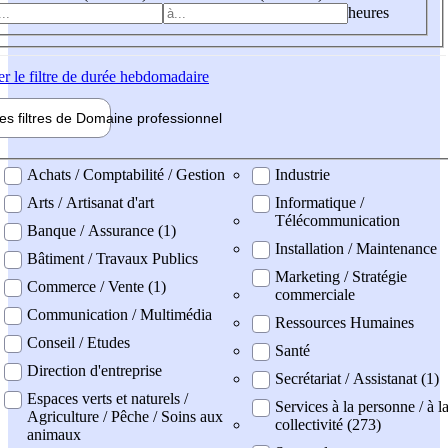
heures
er
le filtre de durée hebdomadaire
les filtres de
Domaine pro
fessionnel
ne professionel
Achats / Comptabilité / Gestion
Industrie
Arts / Artisanat d'art
Informatique /
Télécommunication
Banque / Assurance (1)
Installation / Maintenance
Bâtiment / Travaux Publics
Marketing / Stratégie
Commerce / Vente (1)
commerciale
Communication / Multimédia
Ressources Humaines
Conseil / Etudes
Santé
Direction d'entreprise
Secrétariat / Assistanat (1)
Espaces verts et naturels /
Services à la personne / à l
Agriculture / Pêche / Soins aux
collectivité (273)
animaux