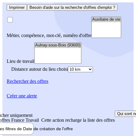
Imprimer
Besoin d'aide sur la recherche d'offres d'emploi ?
Métier, compétence, mot-clé, numéro d'offre
Lieu de travail
Distance autour du lieu choisi
Rechercher
des offres
Créer une alerte
Qui sont n
icher uniquement
 offres France Travail
Cette action recharge la liste des offres
les filtres de
Date de création
de l'offre