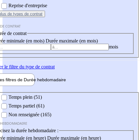
Reprise d'entreprise
plus
de types de contrat
 DE CONTRAT
ée de contrat
ée minimale (en mois)
Durée maximale (en mois)
mois
er
le filtre du type de contrat
les filtres de
Durée hebdo
madaire
 hebdomadaire
Temps plein (51)
Temps partiel (61)
Non renseignée (165)
 HEBDOMADAIRE
cisez la durée hebdomadaire :
ée minimale (en heure)
Durée maximale (en heure)