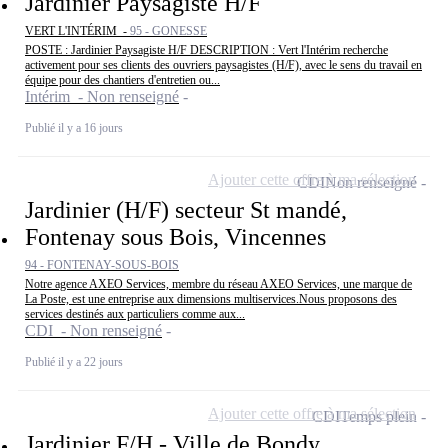
Jardinier Paysagiste H/F
VERT L'INTÉRIM -
95 - GONESSE
POSTE : Jardinier Paysagiste H/F DESCRIPTION : Vert l'Intérim recherche
activement pour ses clients des ouvriers paysagistes (H/F), avec le sens du travail en
équipe pour des chantiers d'entretien ou...
Intérim - Non renseigné
Publié il y a 16 jours
Ajouter cette offre à ma sélection
CDI
Non renseigné
Jardinier (H/F) secteur St mandé,
Fontenay sous Bois, Vincennes
94 - FONTENAY-SOUS-BOIS
Notre agence AXEO Services, membre du réseau AXEO Services, une marque de
La Poste, est une entreprise aux dimensions multiservices.Nous proposons des
services destinés aux particuliers comme aux...
CDI - Non renseigné
Publié il y a 22 jours
Ajouter cette offre à ma sélection
CDI
Temps plein
Jardinier F/H - Ville de Bondy