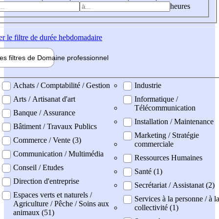
heures
er
le filtre de durée hebdomadaire
les filtres de
Domaine pro
fessionnel
ne professionel
Achats / Comptabilité / Gestion
Industrie
Arts / Artisanat d'art
Informatique /
Télécommunication
Banque / Assurance
Installation / Maintenance
Bâtiment / Travaux Publics
Marketing / Stratégie
Commerce / Vente (3)
commerciale
Communication / Multimédia
Ressources Humaines
Conseil / Etudes
Santé (1)
Direction d'entreprise
Secrétariat / Assistanat (2)
Espaces verts et naturels /
Services à la personne / à l
Agriculture / Pêche / Soins aux
collectivité (1)
animaux (51)