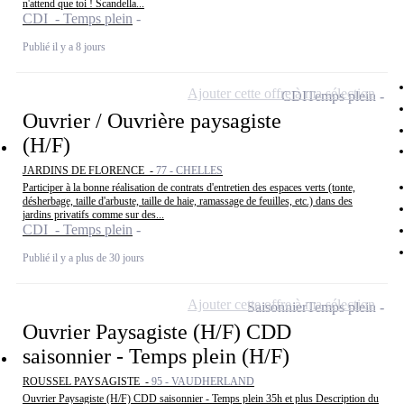
n'attend que toi ! Scandella...
CDI - Temps plein
Publié il y a 8 jours
Ajouter cette offre à ma sélection
CDI
Temps plein
Ouvrier / Ouvrière paysagiste
(H/F)
JARDINS DE FLORENCE -
77 - CHELLES
Participer à la bonne réalisation de contrats d'entretien des espaces verts (tonte,
désherbage, taille d'arbuste, taille de haie, ramassage de feuilles, etc.) dans des
jardins privatifs comme sur des...
CDI - Temps plein
Publié il y a plus de 30 jours
Ajouter cette offre à ma sélection
Saisonnier
Temps plein
Ouvrier Paysagiste (H/F) CDD
saisonnier - Temps plein (H/F)
ROUSSEL PAYSAGISTE -
95 - VAUDHERLAND
Ouvrier Paysagiste (H/F) CDD saisonnier - Temps plein 35h et plus Description du