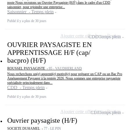
poste Nous recrutons un Ouvrier Paysagiste (H/F) dans le cadre d'un CDD
saisonnier, pour rejoindre une entreprise...
Saisonnier - Temps plein
Publié il y a plus de 30 jours
Ajouter cette offre à ma sélection
CDD
Temps plein
OUVRIER PAYSAGISTE EN
APPRENTISSAGE H/F (cap/
bacpro) (H/F)
ROUSSEL PAYSAGISTE -
95 - VAUDHERLAND
Nous recherchons un(e) apprenti(e) motivé(e) pour préparer un CAP ou un Bac Pro
Aménagement Paysager à la rentrée 2026. Nous sommes une entreprise paysagiste
spécialisée principalement dans...
CDD - Temps plein
Publié il y a plus de 30 jours
Ajouter cette offre à ma sélection
CDI
Temps plein
Ouvrier paysagiste (H/F)
SOCIETE DUHAMEL -
77 - LE PIN