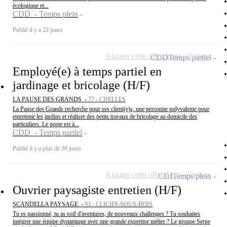
écologique et...
CDD - Temps plein
Publié il y a 22 jours
Ajouter cette offre à ma sélection
CDD
Temps partiel
Employé(e) à temps partiel en
jardinage et bricolage (H/F)
LA PAUSE DES GRANDS -
77 - CHELLES
La Pause des Grands recherche pour ses client(e)s, une personne polyvalente pour
entretenir les jardins et réaliser des petits travaux de bricolage au domicile des
particuliers. Le poste est à...
CDD - Temps partiel
Publié il y a plus de 30 jours
Ajouter cette offre à ma sélection
CDI
Temps plein
Ouvrier paysagiste entretien (H/F)
SCANDELLA PAYSAGE -
93 - CLICHY-SOUS-BOIS
Tu es passionné, tu as soif d'aventures, de nouveaux challenges ? Tu souhaites
intégrer une équipe dynamique avec une grande expertise métier ? Le groupe Serpe