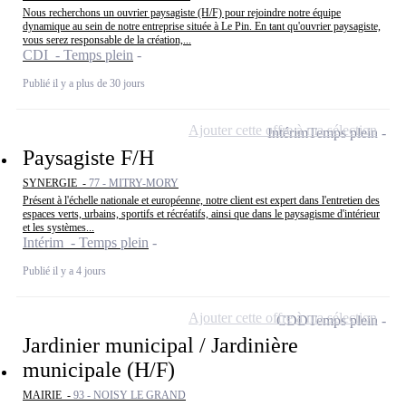
Nous recherchons un ouvrier paysagiste (H/F) pour rejoindre notre équipe
dynamique au sein de notre entreprise située à Le Pin. En tant qu'ouvrier paysagiste,
vous serez responsable de la création,...
CDI - Temps plein
Publié il y a plus de 30 jours
Ajouter cette offre à ma sélection
Intérim
Temps plein
Paysagiste F/H
SYNERGIE -
77 - MITRY-MORY
Présent à l'échelle nationale et européenne, notre client est expert dans l'entretien des
espaces verts, urbains, sportifs et récréatifs, ainsi que dans le paysagisme d'intérieur
et les systèmes...
Intérim - Temps plein
Publié il y a 4 jours
Ajouter cette offre à ma sélection
CDD
Temps plein
Jardinier municipal / Jardinière
municipale (H/F)
MAIRIE -
93 - NOISY LE GRAND