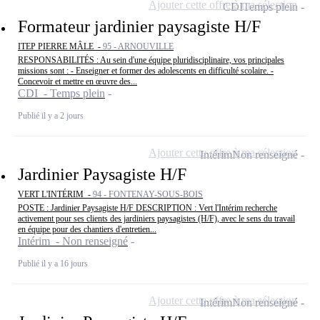
Ajouter cette offre à ma sélection
CDI
Temps plein
Formateur jardinier paysagiste H/F
ITEP PIERRE MÂLE -
95 - ARNOUVILLE
RESPONSABILITÉS : Au sein d'une équipe pluridisciplinaire, vos principales
missions sont : - Enseigner et former des adolescents en difficulté scolaire. -
Concevoir et mettre en œuvre des...
CDI - Temps plein
Publié il y a 2 jours
Ajouter cette offre à ma sélection
Intérim
Non renseigné
Jardinier Paysagiste H/F
VERT L'INTÉRIM -
94 - FONTENAY-SOUS-BOIS
POSTE : Jardinier Paysagiste H/F DESCRIPTION : Vert l'Intérim recherche
activement pour ses clients des jardiniers paysagistes (H/F), avec le sens du travail
en équipe pour des chantiers d'entretien...
Intérim - Non renseigné
Publié il y a 16 jours
Ajouter cette offre à ma sélection
Intérim
Non renseigné