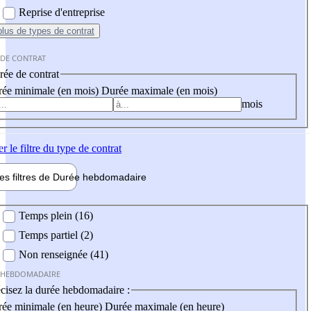
Reprise d'entreprise
plus
de types de contrat
 DE CONTRAT
ée de contrat
ée minimale (en mois)
Durée maximale (en mois)
mois
er
le filtre du type de contrat
les filtres de
Durée hebdo
madaire
 hebdomadaire
Temps plein (16)
Temps partiel (2)
Non renseignée (41)
 HEBDOMADAIRE
cisez la durée hebdomadaire :
ée minimale (en heure)
Durée maximale (en heure)