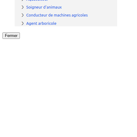
Fermer
Fermer
le détail de l'offre
/
Offre
sur
Offre précéden