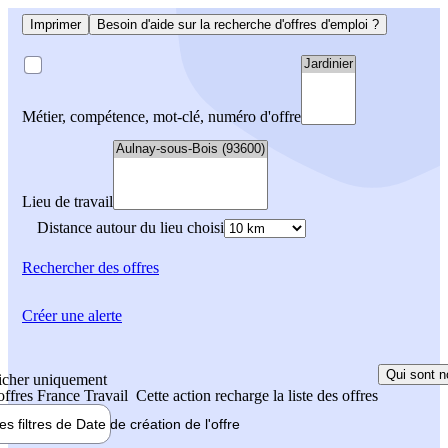
Imprimer
Besoin d'aide sur la recherche d'offres d'emploi ?
Métier, compétence, mot-clé, numéro d'offre
Lieu de travail
Distance autour du lieu choisi
Rechercher
des offres
Créer une alerte
Qui sont n
icher uniquement
 offres France Travail
Cette action recharge la liste des offres
les filtres de
Date de création
de l'offre