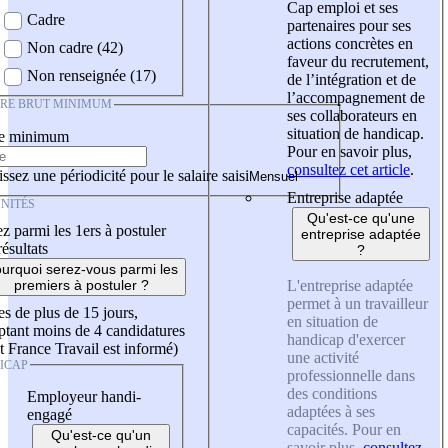
Cap emploi et ses
Cadre
partenaires pour ses
actions concrètes en
Non cadre (42)
faveur du recrutement,
Non renseignée (17)
de l’intégration et de
l’accompagnement de
IRE BRUT MINIMUM
ses collaborateurs en
situation de handicap.
re minimum
Pour en savoir plus,
consultez cet article
.
ssez une périodicité pour le salaire saisi
Entreprise adaptée
NITÉS
Qu'est-ce qu'une
z parmi les 1ers à postuler
entreprise adaptée
résultats
?
urquoi serez-vous parmi les
L'entreprise adaptée
premiers à postuler ?
permet à un travailleur
es de plus de 15 jours,
en situation de
tant moins de 4 candidatures
handicap d'exercer
t France Travail est informé)
une activité
ICAP
professionnelle dans
des conditions
Employeur handi-
adaptées à ses
engagé
capacités. Pour en
Qu'est-ce qu'un
savoir plus,
consultez