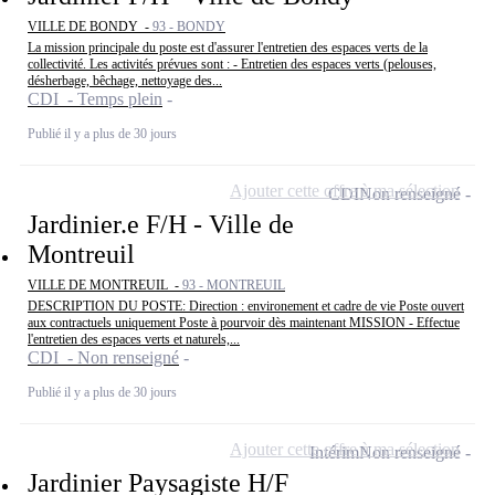
VILLE DE BONDY -
93 - BONDY
La mission principale du poste est d'assurer l'entretien des espaces verts de la
collectivité. Les activités prévues sont : - Entretien des espaces verts (pelouses,
désherbage, bêchage, nettoyage des...
CDI - Temps plein
Publié il y a plus de 30 jours
Ajouter cette offre à ma sélection
CDI
Non renseigné
Jardinier.e F/H - Ville de
Montreuil
VILLE DE MONTREUIL -
93 - MONTREUIL
DESCRIPTION DU POSTE: Direction : environement et cadre de vie Poste ouvert
aux contractuels uniquement Poste à pourvoir dès maintenant MISSION - Effectue
l'entretien des espaces verts et naturels,...
CDI - Non renseigné
Publié il y a plus de 30 jours
Ajouter cette offre à ma sélection
Intérim
Non renseigné
Jardinier Paysagiste H/F