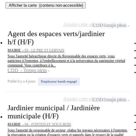
Afficher la carte
(contenu non-accessible)
Ajouter cette offre à ma sélection
CDD
Temps plein
Agent des espaces verts/jardinier
h/f (H/F)
MAIRIE -
93 - LE PRE ST GERVAIS
Sous l'autorité hiérarchique directe du Responsable des espaces verts, vous
participez à l'entretien, à l'embellissement et à la préservation du patrimoine végétal
communal. Vous contribuez à la...
CDD - Temps plein
Publié il y a 4 jours
Employeur handi-engagé
Ajouter cette offre à ma sélection
CDD
Temps plein
Jardinier municipal / Jardinière
municipale (H/F)
MAIRIE -
94 - FONTENAY SOUS BOIS
Sous l'autorité du responsable de secteur, réalise les travaux nécessaires à l'entretien,
la rénovation ou la création d'espaces verts et naturels dans le respect de la qualité