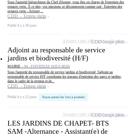
Sous l'autorité hiérarchique du Chef d'équipe, vous êtes en charge de l'entretien des
espaces verts. À ce titre, vos missions se décomposent comme suit : Entretien des
espaces verts - Arroser,...
CDD - Temps plein
Publié il y a 30 jours
Ajouter cette offre à ma sélection
CDD
Temps plein
Adjoint au responsable de service
jardins et biodiversité (H/F)
MAIRIE -
94 - FONTENAY SOUS BOIS
Sous l'autorité du responsable de service jardins et biodiversité, l'adjoint au
responsable de service H/F coordonne les travaux d'entretien des parcs et jardins,
dans le cadre de la gestion et de...
CDD - Temps plein
Publié il y a 22 jours
Soyez parmi les 1ers à postuler
Ajouter cette offre à ma sélection
CDD
Temps plein
LES JARDINS DE CHAPET- BTS
SAM -Alternance - Assistant(e) de