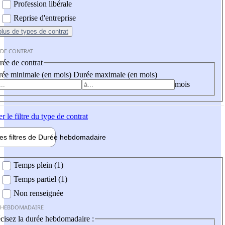
Profession libérale
Reprise d'entreprise
plus
de types de contrat
 DE CONTRAT
ée de contrat
ée minimale (en mois)
Durée maximale (en mois)
mois
er
le filtre du type de contrat
les filtres de
Durée hebdo
madaire
 hebdomadaire
Temps plein (1)
Temps partiel (1)
Non renseignée
 HEBDOMADAIRE
cisez la durée hebdomadaire :