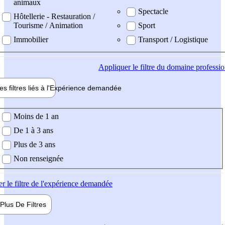
animaux
Spectacle
Hôtellerie - Restauration /
Tourisme / Animation
Sport
Immobilier
Transport / Logistique
Appliquer
le filtre du domaine professi
es filtres liés à l'
Expérience
demandée
ience demandée
Moins de 1 an
De 1 à 3 ans
Plus de 3 ans
Non renseignée
er
le filtre de l'expérience demandée
Plus De
Filtres