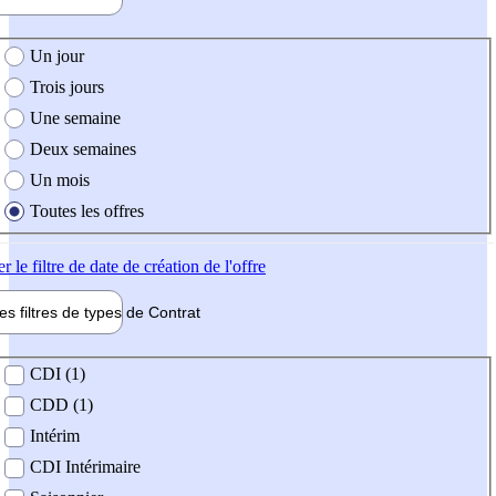
e création de l'offre
Un jour
Trois jours
Une semaine
Deux semaines
Un mois
Toutes les offres
er
le filtre de date de création de l'offre
les filtres de types de
Contrat
de contrat
CDI (1)
CDD (1)
Intérim
CDI Intérimaire