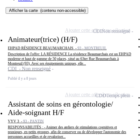
Afficher la carte
(contenu non-accessible)
Ajouter cette offre à ma sélection
CDI
Non renseigné
Animateur(trice) (H/F)
EHPAD RÉSIDENCE BEAUMARCHAIS -
93 - MONTREUIL
Description de l'offre: LA RÉSIDENCE La résidence Beaumarchais est un EHPAD
moderne et haut de gamme de 50 places, situé au 63ter Rue Beaumarchais à
Montreuil (93). Avec ses équipements uniques, elle...
CDI - Non renseigné
Publié il y a 8 jours
Ajouter cette offre à ma sélection
CDD
Temps plein
Assistant de soins en gérontologie/
Aide-soignant H/F
VYV 3 -
93 - PANTIN
RESPONSABILITÉS : - Animer des ateliers de stimulations cognitives et
praxiques, en petits groupes, afin de conserver ou de développer l'autonomie des
personnes accueillies et de revaloriser...