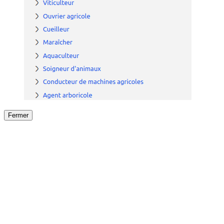
Fermer
Fermer
le détail de l'offre
/
Offre
sur
Offre précéden