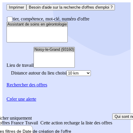
Imprimer
Besoin d'aide sur la recherche d'offres d'emploi ?
Métier, compétence, mot-clé, numéro d'offre
Lieu de travail
Distance autour du lieu choisi
Rechercher
des offres
Créer une alerte
Qui sont n
icher uniquement
 offres France Travail
Cette action recharge la liste des offres
les filtres de
Date de création
de l'offre