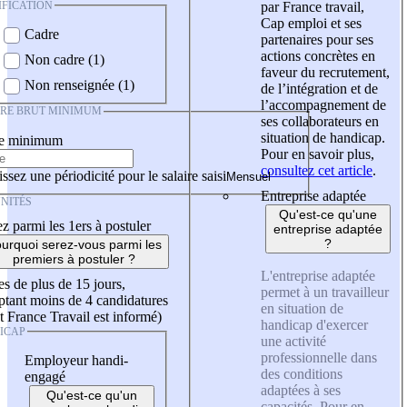
IFICATION
par France travail,
Cap emploi et ses
Cadre
partenaires pour ses
actions concrètes en
Non cadre (1)
faveur du recrutement,
Non renseignée (1)
de l’intégration et de
l’accompagnement de
IRE BRUT MINIMUM
ses collaborateurs en
situation de handicap.
re minimum
Pour en savoir plus,
consultez cet article
.
ssez une périodicité pour le salaire saisi
Entreprise adaptée
NITÉS
Qu'est-ce qu'une
z parmi les 1ers à postuler
entreprise adaptée
?
urquoi serez-vous parmi les
premiers à postuler ?
L'entreprise adaptée
es de plus de 15 jours,
permet à un travailleur
tant moins de 4 candidatures
en situation de
t France Travail est informé)
handicap d'exercer
ICAP
une activité
professionnelle dans
Employeur handi-
des conditions
engagé
adaptées à ses
Qu'est-ce qu'un
capacités. Pour en