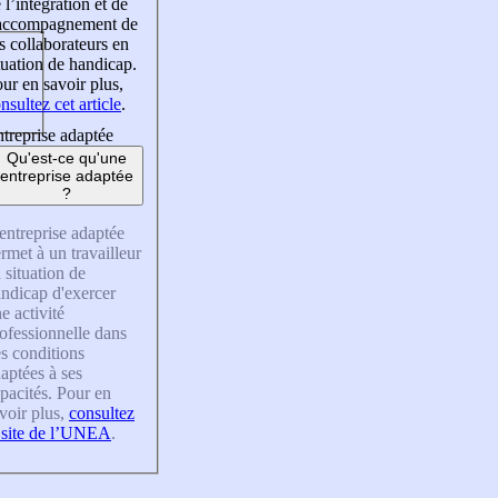
 l’intégration et de
’accompagnement de
s collaborateurs en
tuation de handicap.
ur en savoir plus,
nsultez cet article
.
treprise adaptée
Qu'est-ce qu'une
entreprise adaptée
?
entreprise adaptée
rmet à un travailleur
 situation de
ndicap d'exercer
e activité
ofessionnelle dans
s conditions
aptées à ses
pacités. Pour en
voir plus,
consultez
 site de l’UNEA
.