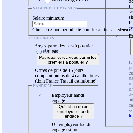
de
l
SALAIRE BRUT MINIMUM
se
si
Salaire minimum
Po
co
Choisissez une périodicité pour le salaire saisi
En
OPPORTUNITÉS
Soyez parmi les 1ers à postuler
(1)
résultats
Pourquoi serez-vous parmi les
L'
premiers à postuler ?
pe
Offres de plus de 15 jours,
en
comptant moins de 4 candidatures
ha
(dont France Travail est informé)
un
HANDICAP
pr
de
Employeur handi-
ad
engagé
ca
Qu'est-ce qu'un
sa
employeur handi-
le
engagé ?
Un employeur handi-
engagé est un