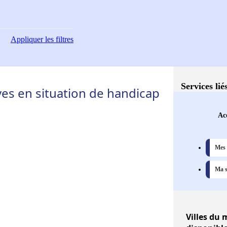
Appliquer
les filtres
Services lié
s en situation de handicap
Acc
Mes 
Ma s
Villes
du m