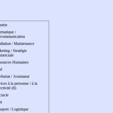
strie
rmatique /
écommunication
allation / Maintenance
eting / Stratégie
merciale
sources Humaines
té
étariat / Assistanat
ices à la personne / à la
ectivité (8)
ctacle
rt
sport / Logistique