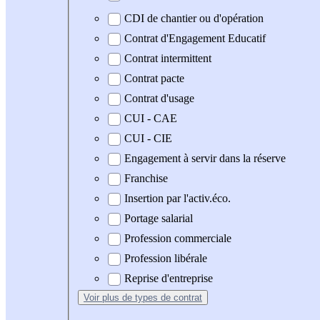
CDI de chantier ou d'opération
Contrat d'Engagement Educatif
Contrat intermittent
Contrat pacte
Contrat d'usage
CUI - CAE
CUI - CIE
Engagement à servir dans la réserve
Franchise
Insertion par l'activ.éco.
Portage salarial
Profession commerciale
Profession libérale
Reprise d'entreprise
Voir plus
de types de contrat