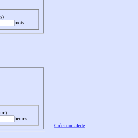
s)
mois
ure)
heures
Créer une alerte