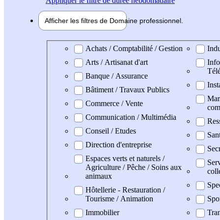
Appliquer
le filtre de durée hebdomadaire
Afficher les filtres de
Domaine pro
fessionnel
Domaine professionel
Achats / Comptabilité / Gestion
Indu
Arts / Artisanat d'art
Info
Tél
Banque / Assurance
Inst
Bâtiment / Travaux Publics
Mark
Commerce / Vente
com
Communication / Multimédia
Res
Conseil / Etudes
San
Direction d'entreprise
Secr
Espaces verts et naturels /
Serv
Agriculture / Pêche / Soins aux
coll
animaux
Spe
Hôtellerie - Restauration /
Tourisme / Animation
Spo
Immobilier
Tran