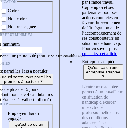
IFICATION
par France travail,
Cap emploi et ses
Cadre
partenaires pour ses
actions concrètes en
Non cadre
faveur du recrutement,
Non renseignée
de l’intégration et de
l’accompagnement de
IRE BRUT MINIMUM
ses collaborateurs en
situation de handicap.
re minimum
Pour en savoir plus,
consultez cet article
.
ssez une périodicité pour le salaire saisi
Entreprise adaptée
NITÉS
Qu'est-ce qu'une
z parmi les 1ers à postuler
entreprise adaptée
?
urquoi serez-vous parmi les
premiers à postuler ?
L'entreprise adaptée
es de plus de 15 jours,
permet à un travailleur
tant moins de 4 candidatures
en situation de
t France Travail est informé)
handicap d'exercer
ICAP
une activité
professionnelle dans
Employeur handi-
des conditions
engagé
adaptées à ses
Qu'est-ce qu'un
capacités. Pour en