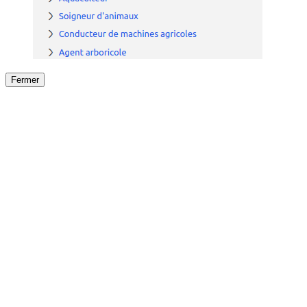
Fermer
Fermer
le détail de l'offre
/
Offre
sur
Offre précéden