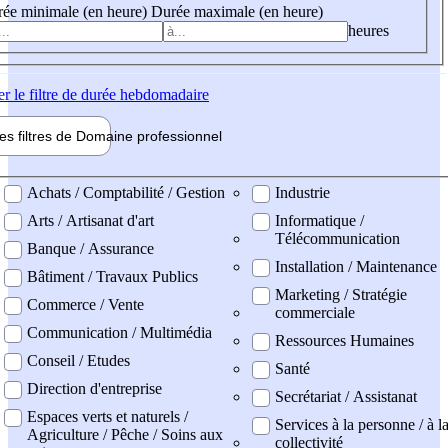
ée minimale (en heure)
Durée maximale (en heure)
heures
er
le filtre de durée hebdomadaire
les filtres de
Domaine pro
fessionnel
ne professionel
Achats / Comptabilité / Gestion
Industrie
Arts / Artisanat d'art
Informatique /
Télécommunication
Banque / Assurance
Installation / Maintenance
Bâtiment / Travaux Publics
Marketing / Stratégie
Commerce / Vente
commerciale
Communication / Multimédia
Ressources Humaines
Conseil / Etudes
Santé
Direction d'entreprise
Secrétariat / Assistanat
Espaces verts et naturels /
Services à la personne / à l
Agriculture / Pêche / Soins aux
collectivité