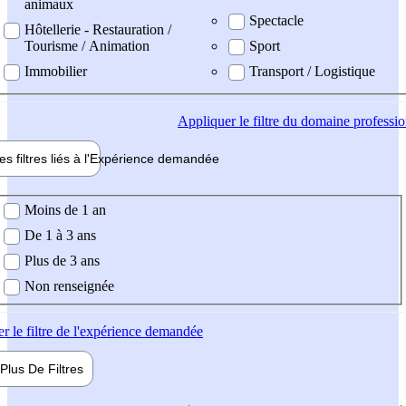
animaux
Spectacle
Hôtellerie - Restauration /
Tourisme / Animation
Sport
Immobilier
Transport / Logistique
Appliquer
le filtre du domaine professi
es filtres liés à l'
Expérience
demandée
ience demandée
Moins de 1 an
De 1 à 3 ans
Plus de 3 ans
Non renseignée
er
le filtre de l'expérience demandée
Plus De
Filtres