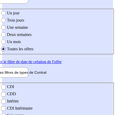
e création de l'offre
Un jour
Trois jours
Une semaine
Deux semaines
Un mois
Toutes les offres
er
le filtre de date de création de l'offre
les filtres de types de
Contrat
de contrat
CDI
CDD
Intérim
CDI Intérimaire