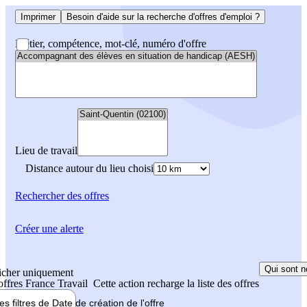
Imprimer
Besoin d'aide sur la recherche d'offres d'emploi ?
Métier, compétence, mot-clé, numéro d'offre
Lieu de travail
Distance autour du lieu choisi
Rechercher
des offres
Créer une alerte
Qui sont n
icher uniquement
 offres France Travail
Cette action recharge la liste des offres
les filtres de
Date de création
de l'offre