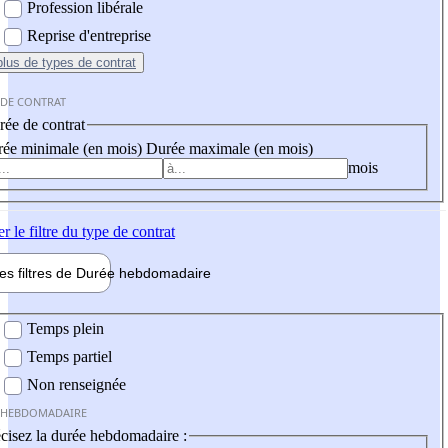
Profession libérale
Reprise d'entreprise
plus
de types de contrat
 DE CONTRAT
ée de contrat
ée minimale (en mois)
Durée maximale (en mois)
mois
er
le filtre du type de contrat
les filtres de
Durée hebdo
madaire
 hebdomadaire
Temps plein
Temps partiel
Non renseignée
 HEBDOMADAIRE
cisez la durée hebdomadaire :