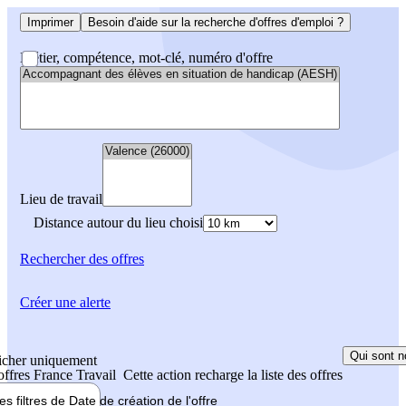
Imprimer
Besoin d'aide sur la recherche d'offres d'emploi ?
Métier, compétence, mot-clé, numéro d'offre
Lieu de travail
Distance autour du lieu choisi
Rechercher
des offres
Créer une alerte
Qui sont n
icher uniquement
 offres France Travail
Cette action recharge la liste des offres
les filtres de
Date de création
de l'offre