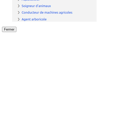
Fermer
Fermer
le détail de l'offre
/
Offre
sur
Offre précéden