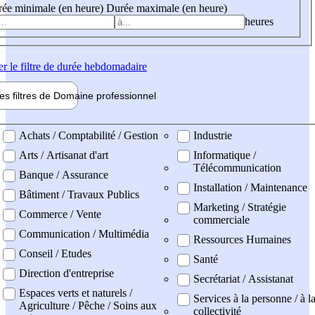
ée minimale (en heure)
Durée maximale (en heure)
heures
er
le filtre de durée hebdomadaire
les filtres de
Domaine pro
fessionnel
ne professionel
Achats / Comptabilité / Gestion
Industrie
Arts / Artisanat d'art
Informatique /
Télécommunication
Banque / Assurance
Installation / Maintenance
Bâtiment / Travaux Publics
Marketing / Stratégie
Commerce / Vente
commerciale
Communication / Multimédia
Ressources Humaines
Conseil / Etudes
Santé
Direction d'entreprise
Secrétariat / Assistanat
Espaces verts et naturels /
Services à la personne / à l
Agriculture / Pêche / Soins aux
collectivité