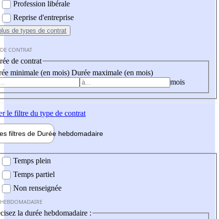
Profession libérale
Reprise d'entreprise
plus
de types de contrat
 DE CONTRAT
ée de contrat
ée minimale (en mois)
Durée maximale (en mois)
mois
er
le filtre du type de contrat
les filtres de
Durée hebdo
madaire
 hebdomadaire
Temps plein
Temps partiel
Non renseignée
 HEBDOMADAIRE
cisez la durée hebdomadaire :