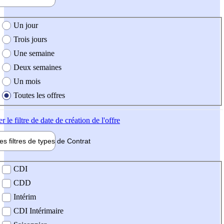
e création de l'offre
Un jour
Trois jours
Une semaine
Deux semaines
Un mois
Toutes les offres
er
le filtre de date de création de l'offre
les filtres de types de
Contrat
de contrat
CDI
CDD
Intérim
CDI Intérimaire