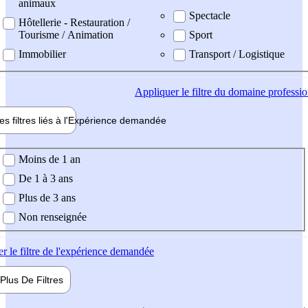
animaux
Spectacle
Hôtellerie - Restauration /
Tourisme / Animation
Sport
Immobilier
Transport / Logistique
Appliquer
le filtre du domaine professi
es filtres liés à l'
Expérience
demandée
ience demandée
Moins de 1 an
De 1 à 3 ans
Plus de 3 ans
Non renseignée
er
le filtre de l'expérience demandée
Plus De
Filtres