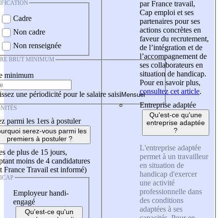
IFICATION
par France travail,
Cap emploi et ses
Cadre
partenaires pour ses
actions concrètes en
Non cadre
faveur du recrutement,
Non renseignée
de l’intégration et de
l’accompagnement de
IRE BRUT MINIMUM
ses collaborateurs en
situation de handicap.
re minimum
Pour en savoir plus,
consultez cet article
.
ssez une périodicité pour le salaire saisi
Entreprise adaptée
NITÉS
Qu'est-ce qu'une
z parmi les 1ers à postuler
entreprise adaptée
?
urquoi serez-vous parmi les
premiers à postuler ?
L'entreprise adaptée
es de plus de 15 jours,
permet à un travailleur
tant moins de 4 candidatures
en situation de
t France Travail est informé)
handicap d'exercer
ICAP
une activité
professionnelle dans
Employeur handi-
des conditions
engagé
adaptées à ses
Qu'est-ce qu'un
capacités. Pour en