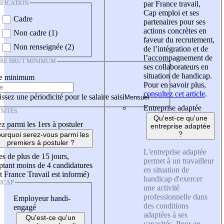
IFICATION
par France travail,
Cap emploi et ses
Cadre
partenaires pour ses
actions concrètes en
Non cadre (1)
faveur du recrutement,
Non renseignée (2)
de l’intégration et de
l’accompagnement de
IRE BRUT MINIMUM
ses collaborateurs en
situation de handicap.
re minimum
Pour en savoir plus,
consultez cet article
.
ssez une périodicité pour le salaire saisi
Entreprise adaptée
NITÉS
Qu'est-ce qu'une
z parmi les 1ers à postuler
entreprise adaptée
?
urquoi serez-vous parmi les
premiers à postuler ?
L'entreprise adaptée
es de plus de 15 jours,
permet à un travailleur
tant moins de 4 candidatures
en situation de
t France Travail est informé)
handicap d'exercer
ICAP
une activité
professionnelle dans
Employeur handi-
des conditions
engagé
adaptées à ses
Qu'est-ce qu'un
capacités. Pour en