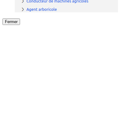
Fermer
Fermer
le détail de l'offre
/
Offre
sur
Offre précéden