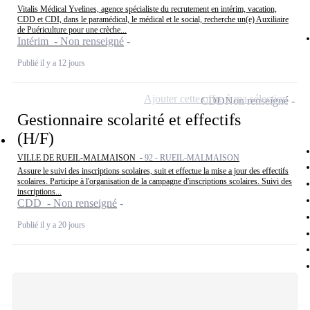
Vitalis Médical Yvelines, agence spécialiste du recrutement en intérim, vacation,
CDD et CDI, dans le paramédical, le médical et le social, recherche un(e) Auxiliaire
de Puériculture pour une crèche...
Intérim - Non renseigné
Publié il y a 12 jours
Ajouter cette offre à ma sélection
CDD
Non renseigné
Gestionnaire scolarité et effectifs
(H/F)
VILLE DE RUEIL-MALMAISON -
92 - RUEIL-MALMAISON
Assure le suivi des inscriptions scolaires, suit et effectue la mise a jour des effectifs
scolaires. Participe à l'organisation de la campagne d'inscriptions scolaires. Suivi des
inscriptions...
CDD - Non renseigné
Publié il y a 20 jours