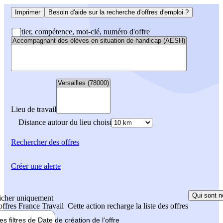
Imprimer
Besoin d'aide sur la recherche d'offres d'emploi ?
Métier, compétence, mot-clé, numéro d'offre
Lieu de travail
Distance autour du lieu choisi
Rechercher
des offres
Créer une alerte
Qui sont n
icher uniquement
 offres France Travail
Cette action recharge la liste des offres
les filtres de
Date de création
de l'offre