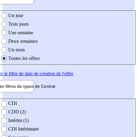
e création de l'offre
Un jour
Trois jours
Une semaine
Deux semaines
Un mois
Toutes les offres
er
le filtre de date de création de l'offre
les filtres de types de
Contrat
de contrat
CDI
CDD (2)
Intérim (1)
CDI Intérimaire