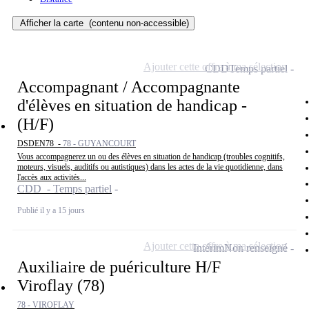
Afficher la carte
(contenu non-accessible)
Ajouter cette offre à ma sélection
CDD
Temps partiel
Accompagnant / Accompagnante
d'élèves en situation de handicap -
(H/F)
DSDEN78 -
78 - GUYANCOURT
Vous accompagnerez un ou des élèves en situation de handicap (troubles cognitifs,
moteurs, visuels, auditifs ou autistiques) dans les actes de la vie quotidienne, dans
l'accès aux activités...
CDD - Temps partiel
Publié il y a 15 jours
Ajouter cette offre à ma sélection
Intérim
Non renseigné
Auxiliaire de puériculture H/F
Viroflay (78)
78 - VIROFLAY