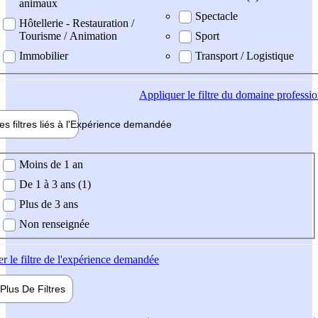
animaux
Spectacle
Hôtellerie - Restauration /
Tourisme / Animation
Sport
Immobilier
Transport / Logistique
Appliquer
le filtre du domaine professi
es filtres liés à l'
Expérience
demandée
ience demandée
Moins de 1 an
De 1 à 3 ans (1)
Plus de 3 ans
Non renseignée
er
le filtre de l'expérience demandée
Plus De
Filtres