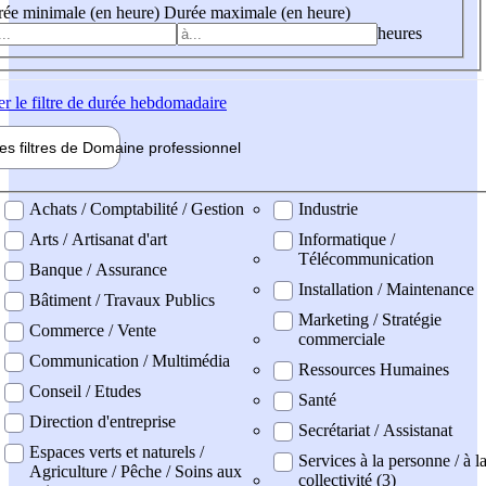
ée minimale (en heure)
Durée maximale (en heure)
heures
er
le filtre de durée hebdomadaire
les filtres de
Domaine pro
fessionnel
ne professionel
Achats / Comptabilité / Gestion
Industrie
Arts / Artisanat d'art
Informatique /
Télécommunication
Banque / Assurance
Installation / Maintenance
Bâtiment / Travaux Publics
Marketing / Stratégie
Commerce / Vente
commerciale
Communication / Multimédia
Ressources Humaines
Conseil / Etudes
Santé
Direction d'entreprise
Secrétariat / Assistanat
Espaces verts et naturels /
Services à la personne / à l
Agriculture / Pêche / Soins aux
collectivité (3)