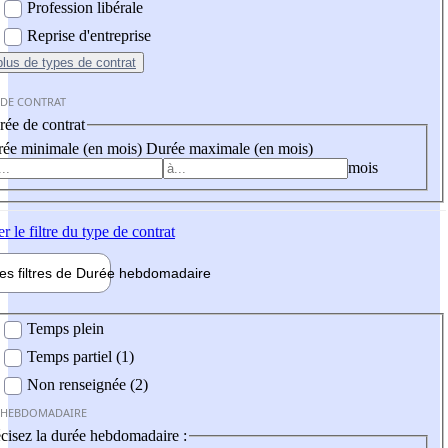
Profession libérale
Reprise d'entreprise
plus
de types de contrat
 DE CONTRAT
ée de contrat
ée minimale (en mois)
Durée maximale (en mois)
mois
er
le filtre du type de contrat
les filtres de
Durée hebdo
madaire
 hebdomadaire
Temps plein
Temps partiel (1)
Non renseignée (2)
 HEBDOMADAIRE
cisez la durée hebdomadaire :