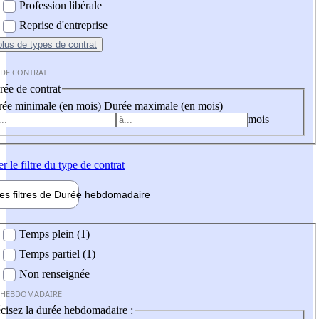
Profession libérale
Reprise d'entreprise
plus
de types de contrat
 DE CONTRAT
ée de contrat
ée minimale (en mois)
Durée maximale (en mois)
mois
er
le filtre du type de contrat
les filtres de
Durée hebdo
madaire
 hebdomadaire
Temps plein (1)
Temps partiel (1)
Non renseignée
 HEBDOMADAIRE
cisez la durée hebdomadaire :