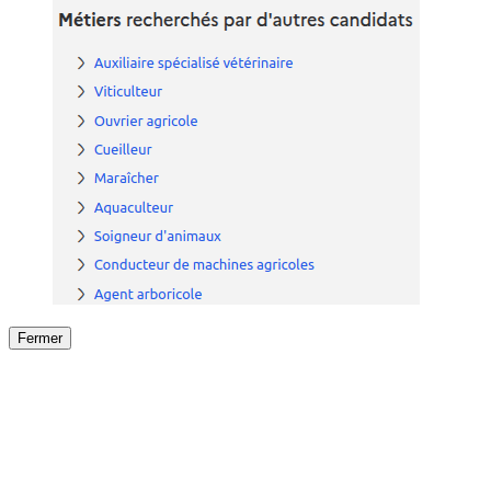
Fermer
Fermer
le détail de l'offre
/
Offre
sur
Offre précéden