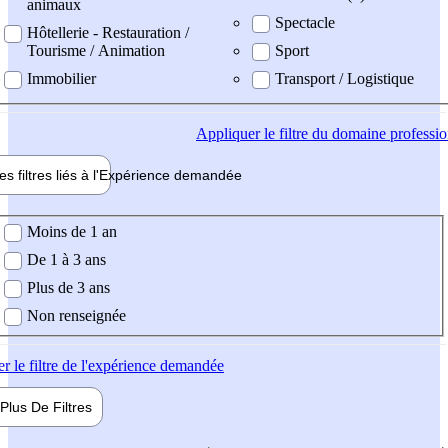
animaux
Spectacle
Hôtellerie - Restauration /
Tourisme / Animation
Sport
Immobilier
Transport / Logistique
Appliquer
le filtre du domaine professi
es filtres liés à l'
Expérience
demandée
ience demandée
Moins de 1 an
De 1 à 3 ans
Plus de 3 ans
Non renseignée
er
le filtre de l'expérience demandée
Plus De
Filtres