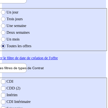
e création de l'offre
Un jour
Trois jours
Une semaine
Deux semaines
Un mois
Toutes les offres
er
le filtre de date de création de l'offre
les filtres de types de
Contrat
de contrat
CDI
CDD (2)
Intérim
CDI Intérimaire