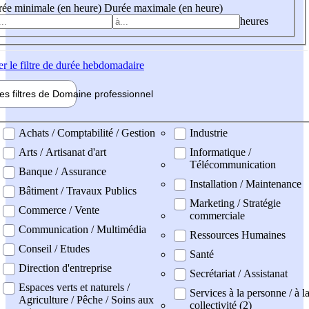
ée minimale (en heure)
Durée maximale (en heure)
heures
er
le filtre de durée hebdomadaire
les filtres de
Domaine pro
fessionnel
ne professionel
Achats / Comptabilité / Gestion
Industrie
Arts / Artisanat d'art
Informatique /
Télécommunication
Banque / Assurance
Installation / Maintenance
Bâtiment / Travaux Publics
Marketing / Stratégie
Commerce / Vente
commerciale
Communication / Multimédia
Ressources Humaines
Conseil / Etudes
Santé
Direction d'entreprise
Secrétariat / Assistanat
Espaces verts et naturels /
Services à la personne / à l
Agriculture / Pêche / Soins aux
collectivité (2)