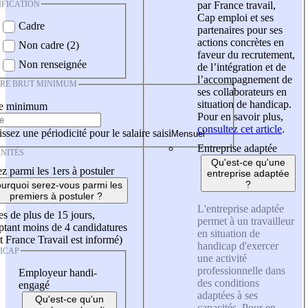
IFICATION
par France travail,
Cap emploi et ses
Cadre
partenaires pour ses
actions concrètes en
Non cadre (2)
faveur du recrutement,
Non renseignée
de l’intégration et de
l’accompagnement de
IRE BRUT MINIMUM
ses collaborateurs en
situation de handicap.
re minimum
Pour en savoir plus,
consultez cet article
.
ssez une périodicité pour le salaire saisi
Entreprise adaptée
NITÉS
Qu'est-ce qu'une
z parmi les 1ers à postuler
entreprise adaptée
?
urquoi serez-vous parmi les
premiers à postuler ?
L'entreprise adaptée
es de plus de 15 jours,
permet à un travailleur
tant moins de 4 candidatures
en situation de
t France Travail est informé)
handicap d'exercer
ICAP
une activité
professionnelle dans
Employeur handi-
des conditions
engagé
adaptées à ses
Qu'est-ce qu'un
capacités. Pour en