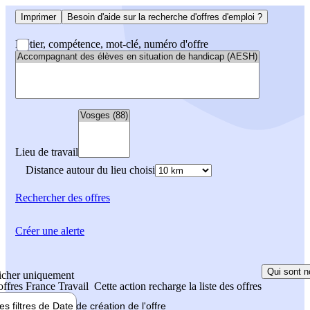
Imprimer
Besoin d'aide sur la recherche d'offres d'emploi ?
Métier, compétence, mot-clé, numéro d'offre
Lieu de travail
Distance autour du lieu choisi
Rechercher
des offres
Créer une alerte
Qui sont n
icher uniquement
 offres France Travail
Cette action recharge la liste des offres
les filtres de
Date de création
de l'offre