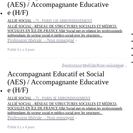
(AES) / Accompagnante Educative
e (H/F)
ALLIE SOCIAL -
75 - PARIS 12E ARRONDISSEMENT
ALLIÉ SOCIAL - RÉSEAU DE STRUCTURES SOCIALES ET MÉDICO-
SOCIALES EN ÎLE-DE-FRANCE Allié Social met en relation les professionnels
indépendants du secteur social et médico-social avec les structures...
Profession libérale - Non renseigné
Publié il y a 4 jours
Ajouter cette offre à ma sélection
Profession libérale
Non renseigné
Accompagnant Educatif et Social
(AES) / Accompagnante Educative
e (H/F)
ALLIE SOCIAL -
75 - PARIS 3E ARRONDISSEMENT
ALLIÉ SOCIAL - RÉSEAU DE STRUCTURES SOCIALES ET MÉDICO-
SOCIALES EN ÎLE-DE-FRANCE Allié Social met en relation les professionnels
indépendants du secteur social et médico-social avec les structures...
Profession libérale - Non renseigné
Publié il y a 4 jours