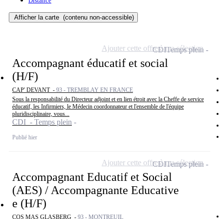
Distance
Afficher la carte
(contenu non-accessible)
Ajouter cette offre à ma sélection
CDI
Temps plein
Accompagnant éducatif et social
(H/F)
CAP' DEVANT -
93 - TREMBLAY EN FRANCE
Sous la responsabilité du Directeur adjoint et en lien étroit avec la Cheffe de service
éducatif, les Infirmiers, le Médecin coordonnateur et l'ensemble de l'équipe
pluridisciplinaire, vous...
CDI - Temps plein
Publié hier
Ajouter cette offre à ma sélection
CDI
Temps plein
Accompagnant Educatif et Social
(AES) / Accompagnante Educative
e (H/F)
COS MAS GLASBERG -
93 - MONTREUIL