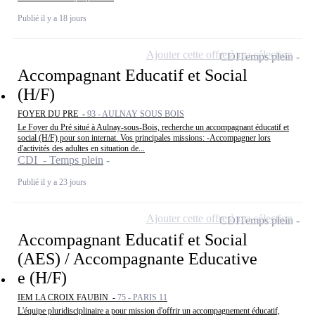
Publié il y a 18 jours
Ajouter cette offre à ma sélection
CDI
Temps plein
Accompagnant Educatif et Social
(H/F)
FOYER DU PRE -
93 - AULNAY SOUS BOIS
Le Foyer du Pré situé à Aulnay-sous-Bois, recherche un accompagnant éducatif et
social (H/F) pour son internat. Vos principales missions: -Accompagner lors
d'activités des adultes en situation de...
CDI - Temps plein
Publié il y a 23 jours
Ajouter cette offre à ma sélection
CDI
Temps plein
Accompagnant Educatif et Social
(AES) / Accompagnante Educative
e (H/F)
IEM LA CROIX FAUBIN -
75 - PARIS 11
L'équipe pluridisciplinaire a pour mission d'offrir un accompagnement éducatif,