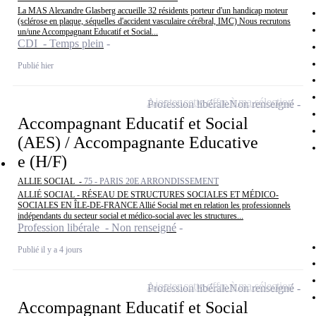
La MAS Alexandre Glasberg accueille 32 résidents porteur d'un handicap moteur
(sclérose en plaque, séquelles d'accident vasculaire cérébral, IMC) Nous recrutons
un/une Accompagnant Educatif et Social...
CDI - Temps plein
Publié hier
Ajouter cette offre à ma sélection
Profession libérale
Non renseigné
Accompagnant Educatif et Social
(AES) / Accompagnante Educative
e (H/F)
ALLIE SOCIAL -
75 - PARIS 20E ARRONDISSEMENT
ALLIÉ SOCIAL - RÉSEAU DE STRUCTURES SOCIALES ET MÉDICO-
SOCIALES EN ÎLE-DE-FRANCE Allié Social met en relation les professionnels
indépendants du secteur social et médico-social avec les structures...
Profession libérale - Non renseigné
Publié il y a 4 jours
Ajouter cette offre à ma sélection
Profession libérale
Non renseigné
Accompagnant Educatif et Social