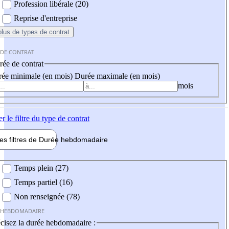
Profession libérale (20)
Reprise d'entreprise
plus
de types de contrat
 DE CONTRAT
ée de contrat
ée minimale (en mois)
Durée maximale (en mois)
mois
er
le filtre du type de contrat
les filtres de
Durée hebdo
madaire
 hebdomadaire
Temps plein (27)
Temps partiel (16)
Non renseignée (78)
 HEBDOMADAIRE
cisez la durée hebdomadaire :