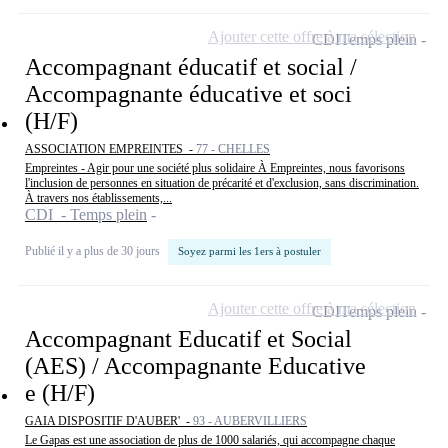
Ajouter cette offre à ma sélection
CDI
Temps plein
Accompagnant éducatif et social /
Accompagnante éducative et soci
(H/F)
ASSOCIATION EMPREINTES -
77 - CHELLES
Empreintes - Agir pour une société plus solidaire À Empreintes, nous favorisons
l'inclusion de personnes en situation de précarité et d'exclusion, sans discrimination.
À travers nos établissements,...
CDI - Temps plein
Publié il y a plus de 30 jours
Soyez parmi les 1ers à postuler
Ajouter cette offre à ma sélection
CDI
Temps plein
Accompagnant Educatif et Social
(AES) / Accompagnante Educative
e (H/F)
GAIA DISPOSITIF D'AUBER' -
93 - AUBERVILLIERS
Le Gapas est une association de plus de 1000 salariés, qui accompagne chaque