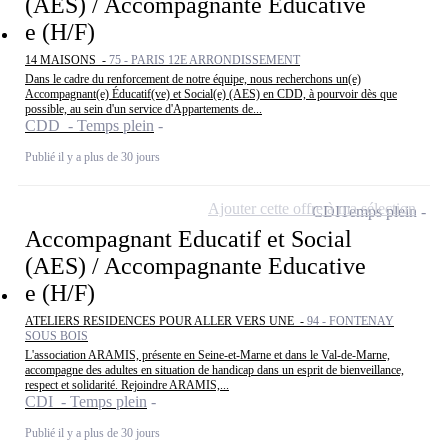
(AES) / Accompagnante Educative
e (H/F)
14 MAISONS -
75 - PARIS 12E ARRONDISSEMENT
Dans le cadre du renforcement de notre équipe, nous recherchons un(e)
Accompagnant(e) Éducatif(ve) et Social(e) (AES) en CDD, à pourvoir dès que
possible, au sein d'un service d'Appartements de...
CDD - Temps plein
Publié il y a plus de 30 jours
Ajouter cette offre à ma sélection
CDI
Temps plein
Accompagnant Educatif et Social
(AES) / Accompagnante Educative
e (H/F)
ATELIERS RESIDENCES POUR ALLER VERS UNE -
94 - FONTENAY
SOUS BOIS
L'association ARAMIS, présente en Seine-et-Marne et dans le Val-de-Marne,
accompagne des adultes en situation de handicap dans un esprit de bienveillance,
respect et solidarité. Rejoindre ARAMIS,...
CDI - Temps plein
Publié il y a plus de 30 jours