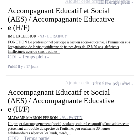
Ajouter cette offre à ma sélection
CDI
Temps plein
Accompagnant Educatif et Social
(AES) / Accompagnante Educative
e (H/F)
IME EXCELSIOR -
93 - LE RAINCY
FONCTION Le professionnel participe à l'action socio-éducative, à l'animation et à
l'organisation de la vie quotidienne de jeunes âgés de 12 à 20 ans, déficients
intellectuels avec ou sans troubles...
CDI - Temps plein
Publié il y a 17 jours
Ajouter cette offre à ma sélection
CDD
Temps partiel
Accompagnant Educatif et Social
(AES) / Accompagnante Educative
e (H/F)
MADAME MARION PERRON -
93 - PANTIN
Un projet d'accompagnement (social, scolaire, culturel et sportif) d'une adolescente
présentant un trouble du spectre de l'autisme, peu oralisante 30 heures
hebdomadaires réparties les lundi, mardi,...
CDD - Temps partiel