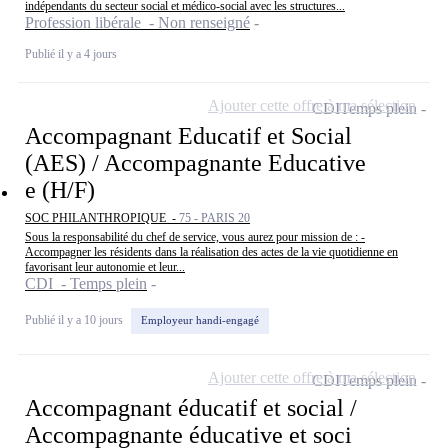
indépendants du secteur social et médico-social avec les structures...
Profession libérale - Non renseigné
Publié il y a 4 jours
Ajouter cette offre à ma sélection
CDI
Temps plein
Accompagnant Educatif et Social
(AES) / Accompagnante Educative
e (H/F)
SOC PHILANTHROPIQUE -
75 - PARIS 20
Sous la responsabilité du chef de service, vous aurez pour mission de : -
Accompagner les résidents dans la réalisation des actes de la vie quotidienne en
favorisant leur autonomie et leur...
CDI - Temps plein
Publié il y a 10 jours
Employeur handi-engagé
Ajouter cette offre à ma sélection
CDI
Temps plein
Accompagnant éducatif et social /
Accompagnante éducative et soci