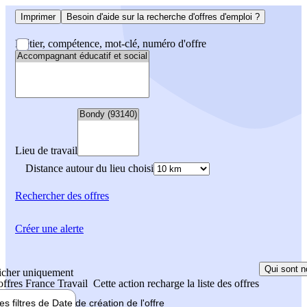
Imprimer
Besoin d'aide sur la recherche d'offres d'emploi ?
Métier, compétence, mot-clé, numéro d'offre
Lieu de travail
Distance autour du lieu choisi
Rechercher
des offres
Créer une alerte
Qui sont n
icher uniquement
 offres France Travail
Cette action recharge la liste des offres
les filtres de
Date de création
de l'offre