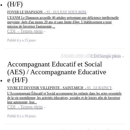
(H/F)
FOYER LE DIAPASON -
93 - AULNAY SOUS BOIS
L'EANM Le Diapason accueille 46 adultes présentant une déficience intellectuelle
moyenne, âgés d'au moins 20 ans et sans limite d'âge. L'établissement a pour
mission de favoriser l'autonomie,...
CDI - Temps plein
Publié il y a 15 jours
Ajouter cette offre à ma sélection
CDI
Temps plein
Accompagnant Educatif et Social
(AES) / Accompagnante Educative
e (H/F)
VIVRE ET DEVENIR VILLEPINTE - SAINT-MICH -
93 - LE RAINCY
L'Accompagnant Éducatif et Social accompagne les enfants dans les actes essentiels
de la vie quotidienne, les activités éducatives, sociales et de loisirs afin de favoriser
leur autonomie, leur...
CDI - Temps plein
Publié il y a 18 jours