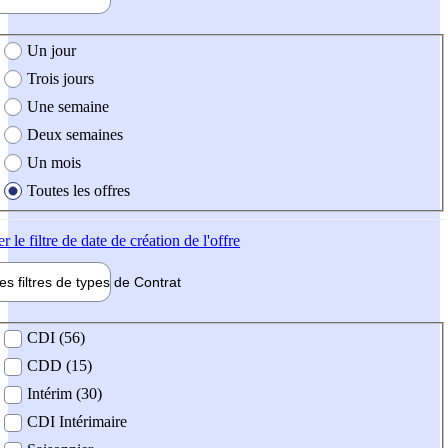
e création de l'offre
Un jour
Trois jours
Une semaine
Deux semaines
Un mois
Toutes les offres
er
le filtre de date de création de l'offre
les filtres de types de
Contrat
de contrat
CDI (56)
CDD (15)
Intérim (30)
CDI Intérimaire