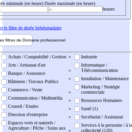
ée minimale (en heure)
Durée maximale (en heure)
heures
er
le filtre de durée hebdomadaire
les filtres de
Domaine pro
fessionnel
ne professionel
Achats / Comptabilité / Gestion
Industrie
Arts / Artisanat d'art
Informatique /
Télécommunication
Banque / Assurance
Installation / Maintenance
Bâtiment / Travaux Publics
Marketing / Stratégie
Commerce / Vente
commerciale
Communication / Multimédia
Ressources Humaines
Conseil / Etudes
Santé (1)
Direction d'entreprise
Secrétariat / Assistanat
Espaces verts et naturels /
Services à la personne / à l
Agriculture / Pêche / Soins aux
collectivité (120)