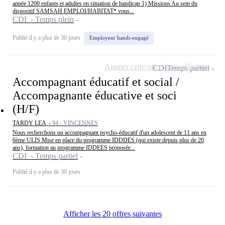
année 1200 enfants et adultes en situation de handicap 1) Missions Au sein du
dispositif SAMSAH EMPLOI/HABITAT* vous...
CDI - Temps plein
Publié il y a plus de 30 jours
Employeur handi-engagé
Ajouter cette offre à ma sélection
CDI
Temps partiel
Accompagnant éducatif et social /
Accompagnante éducative et soci
(H/F)
TARDY LEA -
94 - VINCENNES
Nous recherchons un accompagnant psycho-éducatif d'un adolescent de 11 ans en
6ème ULIS Mise en place du programme IDDDES (qui existe depuis plus de 20
ans), formation au programme IDDEES proposée...
CDI - Temps partiel
Publié il y a plus de 30 jours
Afficher les 20 offres suivantes