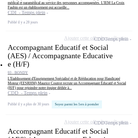
médical et paramédical au service des personnes accompagnées. L'IEM La Croix
Faubin est un établissement qui accueille...
CDI - Temps plein
Publié il y a 28 jours
Ajouter cette offre à ma sélection
CDD
Temps plein
Accompagnant Educatif et Social
(AES) / Accompagnante Educative
e (H/F)
93 - BONDY
L'Etablissement d'Enseignement Spécialisé et de Rééducation pour Handicapé
Moteur (EESRHM) Maurice Coutrot recrute un Accompagnant Éducatif et Social
(H/F) pour rejoindre notre équipe dédiée à...
CDD - Temps plein
Publié il y a plus de 30 jours
Soyez parmi les 1ers à postuler
Ajouter cette offre à ma sélection
CDD
Temps plein
Accompagnant Educatif et Social