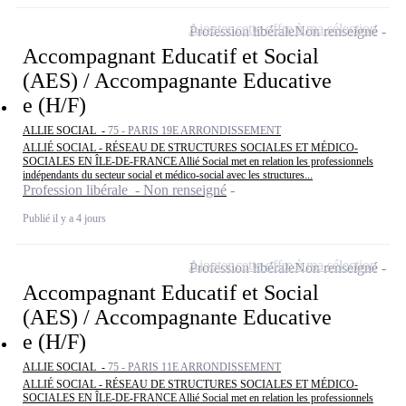
Ajouter cette offre à ma sélection
Profession libérale
Non renseigné
Accompagnant Educatif et Social
(AES) / Accompagnante Educative
e (H/F)
ALLIE SOCIAL -
75 - PARIS 19E ARRONDISSEMENT
ALLIÉ SOCIAL - RÉSEAU DE STRUCTURES SOCIALES ET MÉDICO-
SOCIALES EN ÎLE-DE-FRANCE Allié Social met en relation les professionnels
indépendants du secteur social et médico-social avec les structures...
Profession libérale - Non renseigné
Publié il y a 4 jours
Ajouter cette offre à ma sélection
Profession libérale
Non renseigné
Accompagnant Educatif et Social
(AES) / Accompagnante Educative
e (H/F)
ALLIE SOCIAL -
75 - PARIS 11E ARRONDISSEMENT
ALLIÉ SOCIAL - RÉSEAU DE STRUCTURES SOCIALES ET MÉDICO-
SOCIALES EN ÎLE-DE-FRANCE Allié Social met en relation les professionnels