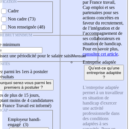
IFICATION
par France travail,
Cap emploi et ses
Cadre
partenaires pour ses
actions concrètes en
Non cadre (73)
faveur du recrutement,
Non renseignée (48)
de l’intégration et de
l’accompagnement de
IRE BRUT MINIMUM
ses collaborateurs en
situation de handicap.
re minimum
Pour en savoir plus,
consultez cet article
.
ssez une périodicité pour le salaire saisi
Entreprise adaptée
NITÉS
Qu'est-ce qu'une
z parmi les 1ers à postuler
entreprise adaptée
résultats
?
urquoi serez-vous parmi les
L'entreprise adaptée
premiers à postuler ?
permet à un travailleur
es de plus de 15 jours,
en situation de
tant moins de 4 candidatures
handicap d'exercer
t France Travail est informé)
une activité
ICAP
professionnelle dans
des conditions
Employeur handi-
adaptées à ses
engagé (3)
capacités. Pour en