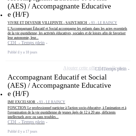
(AES) / Accompagnante Educative
e (H/F)
VIVRE ET DEVENIR VILLEPINTE - SAINT-MICH -
93 - LE RAINCY
L'Accompagnant Éducatif et Social accompagne les enfants dans les actes essentiels
de la vie quotidienne, les activités éducatives, sociales et de loisirs afin de favoriser
leur autonomie, leur...
CDI - Temps plein
Publié il y a 18 jours
Ajouter cette offre à ma sélection
CDI
Temps plein
Accompagnant Educatif et Social
(AES) / Accompagnante Educative
e (H/F)
IME EXCELSIOR -
93 - LE RAINCY
FONCTION Le professionnel participe à l'action socio-éducative, à l'animation et à
l'organisation de la vie quotidienne de jeunes âgés de 12 à 20 ans, déficients
intellectuels avec ou sans troubles...
CDI - Temps plein
Publié il y a 17 jours