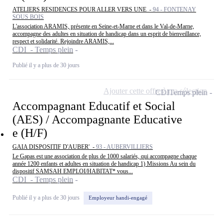
ATELIERS RESIDENCES POUR ALLER VERS UNE -
94 - FONTENAY
SOUS BOIS
L'association ARAMIS, présente en Seine-et-Marne et dans le Val-de-Marne,
accompagne des adultes en situation de handicap dans un esprit de bienveillance,
respect et solidarité. Rejoindre ARAMIS,...
CDI - Temps plein
Publié il y a plus de 30 jours
Ajouter cette offre à ma sélection
CDI
Temps plein
Accompagnant Educatif et Social
(AES) / Accompagnante Educative
e (H/F)
GAIA DISPOSITIF D'AUBER' -
93 - AUBERVILLIERS
Le Gapas est une association de plus de 1000 salariés, qui accompagne chaque
année 1200 enfants et adultes en situation de handicap 1) Missions Au sein du
dispositif SAMSAH EMPLOI/HABITAT* vous...
CDI - Temps plein
Publié il y a plus de 30 jours
Employeur handi-engagé