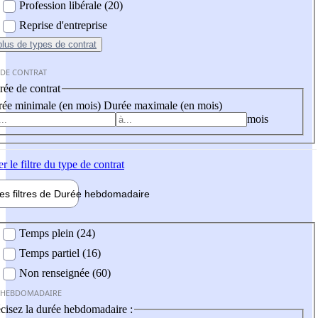
Profession libérale (20)
Reprise d'entreprise
plus
de types de contrat
 DE CONTRAT
ée de contrat
ée minimale (en mois)
Durée maximale (en mois)
mois
er
le filtre du type de contrat
les filtres de
Durée hebdo
madaire
 hebdomadaire
Temps plein (24)
Temps partiel (16)
Non renseignée (60)
 HEBDOMADAIRE
cisez la durée hebdomadaire :