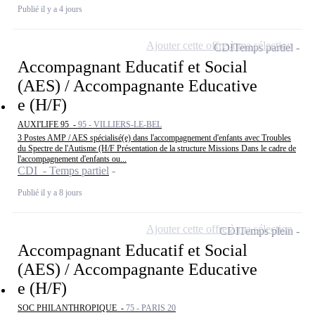
Publié il y a 4 jours
Ajouter cette offre à ma sélection
CDI
Temps partiel
Accompagnant Educatif et Social
(AES) / Accompagnante Educative
e (H/F)
AUXI'LIFE 95 -
95 - VILLIERS-LE-BEL
3 Postes AMP / AES spécialisé(e) dans l'accompagnement d'enfants avec Troubles
du Spectre de l'Autisme (H/F Présentation de la structure Missions Dans le cadre de
l'accompagnement d'enfants ou...
CDI - Temps partiel
Publié il y a 8 jours
Ajouter cette offre à ma sélection
CDI
Temps plein
Accompagnant Educatif et Social
(AES) / Accompagnante Educative
e (H/F)
SOC PHILANTHROPIQUE -
75 - PARIS 20