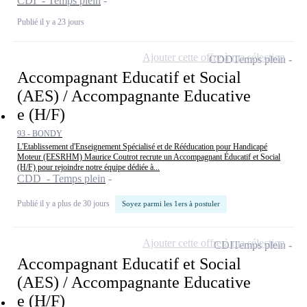
CDI - Temps plein
Publié il y a 23 jours
Ajouter cette offre à ma sélection
CDD
Temps plein
Accompagnant Educatif et Social
(AES) / Accompagnante Educative
e (H/F)
93 - BONDY
L'Etablissement d'Enseignement Spécialisé et de Rééducation pour Handicapé
Moteur (EESRHM) Maurice Coutrot recrute un Accompagnant Éducatif et Social
(H/F) pour rejoindre notre équipe dédiée à...
CDD - Temps plein
Publié il y a plus de 30 jours
Soyez parmi les 1ers à postuler
Ajouter cette offre à ma sélection
CDI
Temps plein
Accompagnant Educatif et Social
(AES) / Accompagnante Educative
e (H/F)