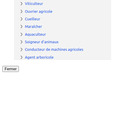
Fermer
Fermer
le détail de l'offre
/
Offre
sur
Offre précéden