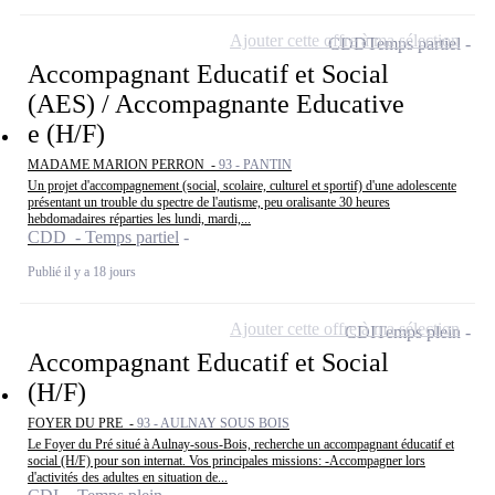
Ajouter cette offre à ma sélection
CDD
Temps partiel
Accompagnant Educatif et Social
(AES) / Accompagnante Educative
e (H/F)
MADAME MARION PERRON -
93 - PANTIN
Un projet d'accompagnement (social, scolaire, culturel et sportif) d'une adolescente
présentant un trouble du spectre de l'autisme, peu oralisante 30 heures
hebdomadaires réparties les lundi, mardi,...
CDD - Temps partiel
Publié il y a 18 jours
Ajouter cette offre à ma sélection
CDI
Temps plein
Accompagnant Educatif et Social
(H/F)
FOYER DU PRE -
93 - AULNAY SOUS BOIS
Le Foyer du Pré situé à Aulnay-sous-Bois, recherche un accompagnant éducatif et
social (H/F) pour son internat. Vos principales missions: -Accompagner lors
d'activités des adultes en situation de...