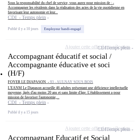
Sous la responsabilité du chef de service, vous aurez pour mission de : -
Accompagner les résidents dans la réalisation des actes de la vie quotidienne en
favorisant leur autonomie et leur...
CDI - Temps plein
Publié il y a 10 jours
Employeur handi-engagé
Ajouter cette offre à ma sélection
CDI
Temps plein
Accompagnant éducatif et social /
Accompagnante éducative et soci
(H/F)
FOYER LE DIAPASON -
93 - AULNAY SOUS BOIS
L'EANM Le Diapason accueille 46 adultes présentant une déficience intellectuelle
moyenne, âgés d'au moins 20 ans et sans limite d'âge. L'établissement a pour
mission de favoriser l'autonomie,...
CDI - Temps plein
Publié il y a 15 jours
Ajouter cette offre à ma sélection
CDI
Temps plein
Accompagnant Educatif et Social