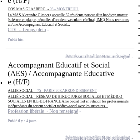
e (H/F)
COS MAS GLASBERG -
93 - MONTREUIL
La MAS Alexandre Glasberg accueille 32 résidents porteur d'un handicap moteur
(sclérose en plaque, séquelles d'accident vasculaire cérébral, IMC) Nous recrutons
un/une Accompagnant Educatif et Social...
CDI - Temps plein
Publié hier
Ajouter cette offre à ma sélection
Profession libérale
Non renseigné
Accompagnant Educatif et Social
(AES) / Accompagnante Educative
e (H/F)
ALLIE SOCIAL -
75 - PARIS 20E ARRONDISSEMENT
ALLIÉ SOCIAL - RÉSEAU DE STRUCTURES SOCIALES ET MÉDICO-
SOCIALES EN ÎLE-DE-FRANCE Allié Social met en relation les professionnels
indépendants du secteur social et médico-social avec les structures...
Profession libérale - Non renseigné
Publié il y a 4 jours
Ajouter cette offre à ma sélection
Profession libérale
Non renseigné