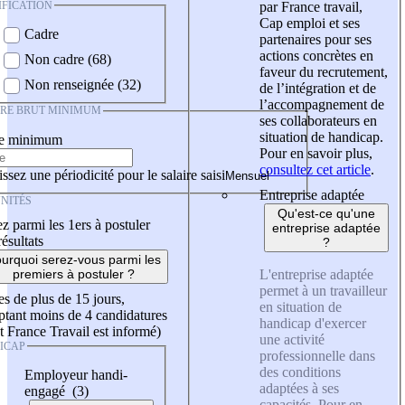
IFICATION
par France travail,
Cap emploi et ses
Cadre
partenaires pour ses
actions concrètes en
Non cadre (68)
faveur du recrutement,
Non renseignée (32)
de l’intégration et de
l’accompagnement de
IRE BRUT MINIMUM
ses collaborateurs en
situation de handicap.
re minimum
Pour en savoir plus,
consultez cet article
.
ssez une périodicité pour le salaire saisi
Entreprise adaptée
NITÉS
Qu'est-ce qu'une
z parmi les 1ers à postuler
entreprise adaptée
résultats
?
urquoi serez-vous parmi les
L'entreprise adaptée
premiers à postuler ?
permet à un travailleur
es de plus de 15 jours,
en situation de
tant moins de 4 candidatures
handicap d'exercer
t France Travail est informé)
une activité
ICAP
professionnelle dans
des conditions
Employeur handi-
adaptées à ses
engagé (3)
capacités. Pour en