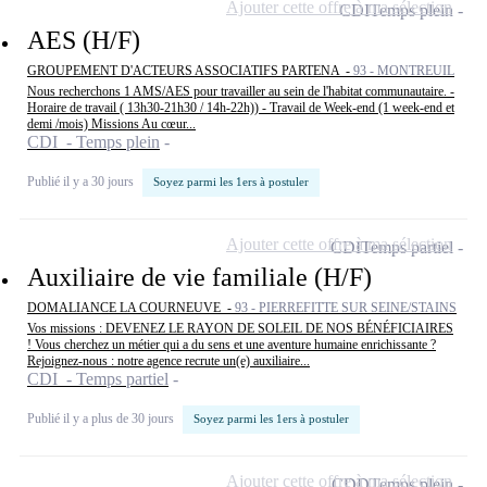
Ajouter cette offre à ma sélection
CDI
Temps plein
AES (H/F)
GROUPEMENT D'ACTEURS ASSOCIATIFS PARTENA -
93 - MONTREUIL
Nous recherchons 1 AMS/AES pour travailler au sein de l'habitat communautaire. -
Horaire de travail ( 13h30-21h30 / 14h-22h)) - Travail de Week-end (1 week-end et
demi /mois) Missions Au cœur...
CDI - Temps plein
Publié il y a 30 jours
Soyez parmi les 1ers à postuler
Ajouter cette offre à ma sélection
CDI
Temps partiel
Auxiliaire de vie familiale (H/F)
DOMALIANCE LA COURNEUVE -
93 - PIERREFITTE SUR SEINE/STAINS
Vos missions : DEVENEZ LE RAYON DE SOLEIL DE NOS BÉNÉFICIAIRES
! Vous cherchez un métier qui a du sens et une aventure humaine enrichissante ?
Rejoignez-nous : notre agence recrute un(e) auxiliaire...
CDI - Temps partiel
Publié il y a plus de 30 jours
Soyez parmi les 1ers à postuler
Ajouter cette offre à ma sélection
CDD
Temps plein