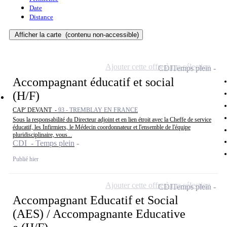
Date
Distance
Afficher la carte
(contenu non-accessible)
Ajouter cette offre à ma sélection
CDI
Temps plein
Accompagnant éducatif et social
(H/F)
CAP' DEVANT -
93 - TREMBLAY EN FRANCE
Sous la responsabilité du Directeur adjoint et en lien étroit avec la Cheffe de service
éducatif, les Infirmiers, le Médecin coordonnateur et l'ensemble de l'équipe
pluridisciplinaire, vous...
CDI - Temps plein
Publié hier
Ajouter cette offre à ma sélection
CDI
Temps plein
Accompagnant Educatif et Social
(AES) / Accompagnante Educative