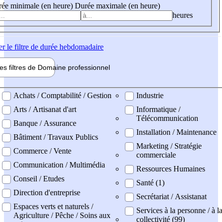
ée minimale (en heure)
Durée maximale (en heure)
heures
er
le filtre de durée hebdomadaire
les filtres de
Domaine pro
fessionnel
ne professionel
Achats / Comptabilité / Gestion
Industrie
Arts / Artisanat d'art
Informatique /
Télécommunication
Banque / Assurance
Installation / Maintenance
Bâtiment / Travaux Publics
Marketing / Stratégie
Commerce / Vente
commerciale
Communication / Multimédia
Ressources Humaines
Conseil / Etudes
Santé (1)
Direction d'entreprise
Secrétariat / Assistanat
Espaces verts et naturels /
Services à la personne / à l
Agriculture / Pêche / Soins aux
collectivité (99)