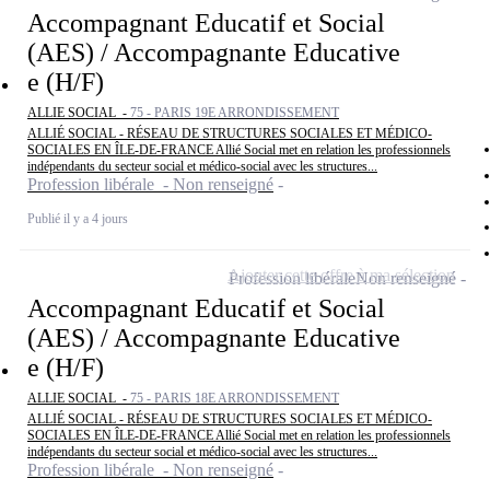
Accompagnant Educatif et Social
(AES) / Accompagnante Educative
e (H/F)
ALLIE SOCIAL -
75 - PARIS 19E ARRONDISSEMENT
ALLIÉ SOCIAL - RÉSEAU DE STRUCTURES SOCIALES ET MÉDICO-
SOCIALES EN ÎLE-DE-FRANCE Allié Social met en relation les professionnels
indépendants du secteur social et médico-social avec les structures...
Profession libérale - Non renseigné
Publié il y a 4 jours
Ajouter cette offre à ma sélection
Profession libérale
Non renseigné
Accompagnant Educatif et Social
(AES) / Accompagnante Educative
e (H/F)
ALLIE SOCIAL -
75 - PARIS 18E ARRONDISSEMENT
ALLIÉ SOCIAL - RÉSEAU DE STRUCTURES SOCIALES ET MÉDICO-
SOCIALES EN ÎLE-DE-FRANCE Allié Social met en relation les professionnels
indépendants du secteur social et médico-social avec les structures...
Profession libérale - Non renseigné