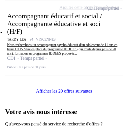
Ajouter cette offre à ma sélection
CDI
Temps partiel
Accompagnant éducatif et social /
Accompagnante éducative et soci
(H/F)
TARDY LEA -
94 - VINCENNES
Nous recherchons un accompagnant psycho-éducatif d'un adolescent de 11 ans en
6ème ULIS Mise en place du programme IDDDES (qui existe depuis plus de 20
ans), formation au programme IDDEES proposée...
CDI - Temps partiel
Publié il y a plus de 30 jours
Afficher les 20 offres suivantes
Votre avis nous intéresse
Qu'avez-vous pensé du service de recherche d'offres ?