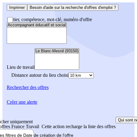
Imprimer
Besoin d'aide sur la recherche d'offres d'emploi ?
Métier, compétence, mot-clé, numéro d'offre
Lieu de travail
Distance autour du lieu choisi
Rechercher
des offres
Créer une alerte
Qui sont n
icher uniquement
 offres France Travail
Cette action recharge la liste des offres
les filtres de
Date de création
de l'offre