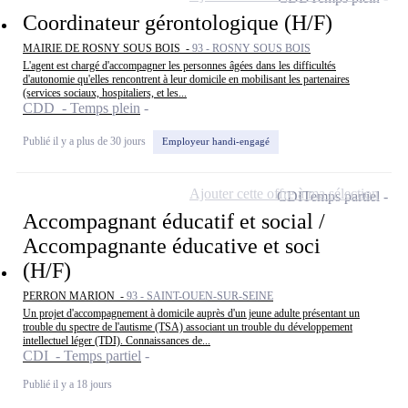
Coordinateur gérontologique (H/F)
MAIRIE DE ROSNY SOUS BOIS -
93 - ROSNY SOUS BOIS
L'agent est chargé d'accompagner les personnes âgées dans les difficultés
d'autonomie qu'elles rencontrent à leur domicile en mobilisant les partenaires
(services sociaux, hospitaliers, et les...
CDD - Temps plein
Publié il y a plus de 30 jours
Employeur handi-engagé
Ajouter cette offre à ma sélection
CDI
Temps partiel
Accompagnant éducatif et social /
Accompagnante éducative et soci
(H/F)
PERRON MARION -
93 - SAINT-OUEN-SUR-SEINE
Un projet d'accompagnement à domicile auprès d'un jeune adulte présentant un
trouble du spectre de l'autisme (TSA) associant un trouble du développement
intellectuel léger (TDI). Connaissances de...
CDI - Temps partiel
Publié il y a 18 jours